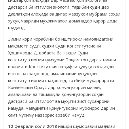
дастарсӣ ба иттилои экологӣ, таҷрибаи судӣ дар
давлатҳои алоҳида ва дигар мавзўҳои мубрами соҳаи
ҳуқуқ мавриди муҳокимаҳои доманадор қарор дода
шуданд.
Зимни кори чорабинӣ бо иштироки намояндагони
мақомоти судӣ, судяи Суди Конститутсионӣ
Ҳошимзода Д. вобаста ба нақши Суди
конститутсионии ғумҳурии Тоҷи­кис­тон дар таъмини
волоияти Консти­тутсия ва ҳифзи ҳуқуқу озодиҳои
инсон ва шаҳрванд, амалишавии ҳуқуқҳои
конститутсионии шаҳрванд, татбиқи муқаррароти
Конвенсияи Орхус дар қонунгузории миллӣ,
амалишавӣ ва ташаккули қонунгузории соҳаи
дастрасӣ ба иттилоот ва муҳити зист суханронӣ
намуда, мавҷудияти қонунгузории муосирро дар ин
самт муҳиму назаррас арзёбӣ намуд.
12 феврали соли 2018
нашри шуморавии маҷаллаи