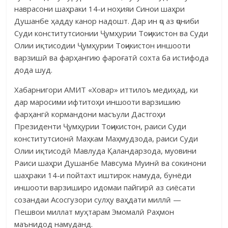
наврасони шаҳраки 14-и ноҳияи Синои шаҳри
Душанбе ҳадду канор надошт. Дар ин ҷо аз ҷониби
Суди конститутсионии Ҷумҳурии Тоҷикистон ва Суди
Олии иқтисодии Ҷумҳурии Тоҷикистон иншооти
варзишӣ ва фарҳангию фароғатӣ сохта ба истифода
дода шуд.
Хабарнигори АМИТ «Ховар» иттилоъ медиҳад, ки
дар маросими ифтитоҳи иншооти варзишию
фарҳангӣ кормандони масъули Дастгоҳи
Президенти Ҷумҳурии Тоҷикистон, раиси Суди
конститутсионӣ Маҳкам Маҳмудзода, раиси Суди
Олии иқтисодӣ Мавлуда Қаландарзода, муовини
Раиси шаҳри Душанбе Мавсума Муинӣ ва сокинони
шаҳраки 14-и пойтахт иштирок намуда, бунёди
иншооти варзиширо идомаи пайгирӣ аз сиёсати
созандаи Асосгузори сулҳу ваҳдати миллӣ —
Пешвои миллат муҳтарам Эмомалӣ Раҳмон
маънидод намуданд.