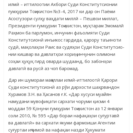
илмӣ – иттилоотии Ахбори Суди Конститутсионии
ғумҳурии Тоҷикистон №3-4, 2017 ки дар он Паёми
Асосгузори сулҳу ваҳдати миллӣ – Пешвои миллат,
Президенти ғумҳурии Тоҷикистон, муҳтарам Эмомалӣ
Раҳмон ба парлумон, инчунин фаъолияти Суди
Конститутсионӣ инъикос гардида, қарору таъи­ноти
судӣ, мақолаҳои Раис ва судяҳои Суди Конститут­сио­
нии киш­вар ва давлатҳои хориҷ, инчунин олимони
соҳаи ҳуқуқ гирд оварда шудаанд, бо забонҳои
давлатӣ ва русӣ аз чоп баромад.
Дар ин шумораи маҷаллаи илмӣ-иттилоотӣ Қарори
Суди конститут­сионӣ аз рўи дархости шаҳрвандон
Хурамов З.Н. ва Ҳасанов ғ.К. «Дар хусуси муайян
намудани мувофиқати сархати чоруми қисми 4
моддаи 59 Қонуни ғумҳурии Тоҷи­кистон аз 12 январи
соли 2010, № 595 «Дар бораи нафақаҳои суғуртавӣ
ва давлатӣ» ва сархати якуми фармоиши Агентии
суғуртаи иҷти­моӣ ва нафақаи назди Ҳукумати