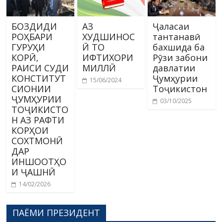
БОЗДИДИ
АЗ
Ҷаласаи
РОҲБАРИ
ХУДШИНОС
тантанавӣ
ГУРУҲИ
Ӣ ТО
бахшида ба
КОРӢ,
ИФТИХОРИ
Рӯзи забони
РАИСИ СУДИ
МИЛЛӢ
давлатии
КОНСТИТУТ
Ҷумҳурии
15/06/2024
СИОНИИ
Тоҷикистон
ҶУМҲУРИИ
03/10/2025
ТОҶИКИСТО
Н АЗ РАФТИ
КОРҲОИ
СОХТМОНӢ
ДАР
ИНШООТҲО
И ҶАШНӢ
14/02/2026
ПАЁМИ ПРЕЗИДЕНТ