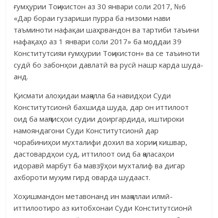
ғумҳурии Тоҷикистон аз 30 январи соли 2017, №6
«Дар бораи гузариши пурра ба низоми нави
таъминоти нафақаи шаҳрвандон ва тартиби таъини
нафақаҳо аз 1 январи соли 2017» ба моддаи 39
Конститут­сияи ғумҳурии Тоҷикистон» ва се таъиноти
судӣ бо забонҳои давлатӣ ва русӣ нашр карда шуда­
анд.
Қисмати алоҳидаи маҷалла ба навидҳои Суди
Конститутсионӣ бах­шида шуда, дар он иттилоот
оид ба маҷлисҳои судии доиргардида, иштироки
намояндагони Суди Конститутсионӣ дар
чорабиниҳои мухта­лифи дохил ва хориҷи кишвар,
дастовардҳои суд, иттилоот оид ба ҷала­са­ҳои
идоравӣ марбут ба мавзў­ҳои мухталиф ва дигар
ахбороти муҳим гирд оварда шудааст.
Хоҳишмандон метавонанд ин маҷаллаи илмӣ-
иттилоотиро аз китоб­хонаи Суди Конститутсионӣ