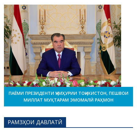
ПАЁМИ ПРЕЗИДЕНТИ ҶУМҲУРИИ ТОҶИКИСТОН, ПЕШВОИ
МИЛЛАТ МУҲТАРАМ ЭМОМАЛӢ РАҲМОН
РАМЗҲОИ ДАВЛАТӢ