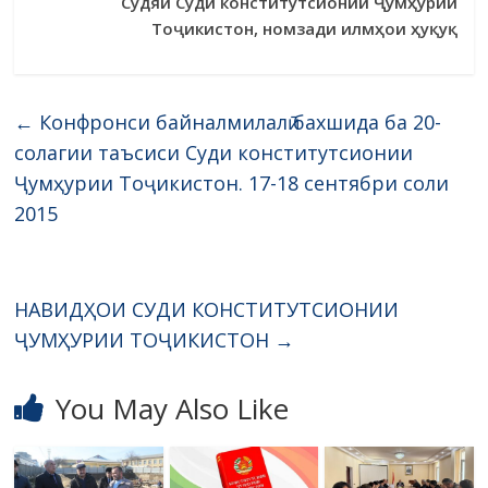
Судяи Суди конститутсионии Ҷумҳурии
Тоҷикистон, номзади илмҳои ҳуқуқ
←
Конфронси байналмилалӣ бахшида ба 20-
солагии таъсиси Суди конститутсионии
Ҷумҳурии Тоҷикистон. 17-18 сентябри соли
2015
НАВИДҲОИ СУДИ КОНСТИТУТСИОНИИ
ҶУМҲУРИИ ТОҶИКИСТОН
→
You May Also Like