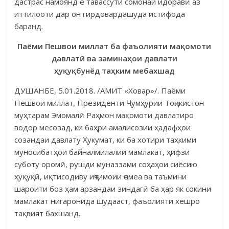
дастрас намоянд ё тавассути сомонаи идоравӣ аз
иттилооти дар он гирдовардашуда истифода
баранд.
Паёми Пешвои миллат ба фаъолияти мақомоти
давлатӣ ва заминаҳои давлати
ҳуқуқбунёд таҳким мебахшад
ДУШАНБЕ, 5.01.2018. /АМИТ «Ховар»/. Паёми
Пешвои миллат, Президенти Ҷумҳурии Тоҷикистон
муҳта­рам Эмомалӣ Раҳмон мақомоти давлатиро
водор месозад, ки баҳри амалисозии ҳадафҳои
созандаи давлату Ҳукумат, ки ба хотири таҳкими
муносибатҳои байналмилалии мамлакат, ҳифзи
суботу оромӣ, рушди муназзами соҳаҳои сиёсию
ҳуқуқӣ, иқтисодиву иҷтимоии ҷомеа ва таъмини
шароити боз ҳам арзандаи зиндагӣ ба ҳар як сокини
мамлакат нигаронида шудааст, фаъолияти хешро
тақвият бахшанд.