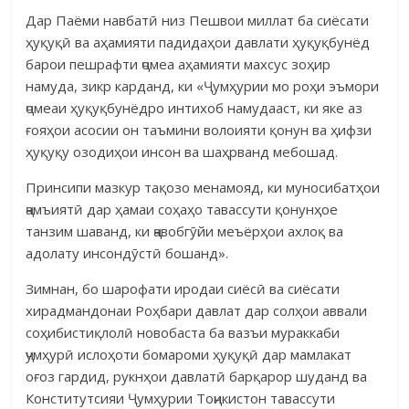
Дар Паёми навбатӣ низ Пешвои миллат ба сиёсати
ҳуқуқӣ ва аҳамияти падидаҳои давлати ҳуқуқбунёд
барои пешрафти ҷомеа аҳамияти махсус зоҳир
намуда, зикр карданд, ки «Ҷумҳурии мо роҳи эъмори
ҷомеаи ҳуқуқбунёдро интихоб намуда­аст, ки яке аз
ғояҳои асосии он таъмини волоияти қонун ва ҳифзи
ҳуқуқу озодиҳои инсон ва шаҳрванд мебошад.
Принсипи мазкур тақозо менамояд, ки муносибатҳои
ҷамъиятӣ дар ҳамаи соҳаҳо тавассути қонунҳое
танзим шаванд, ки ҷавобгӯйи меъёрҳои ахлоқ ва
адолату инсондӯстӣ бошанд».
Зимнан, бо шарофати иродаи сиёсӣ ва сиёсати
хирадмандонаи Роҳбари давлат дар солҳои аввали
соҳибистиқ­лолӣ новобаста ба вазъи мураккаби
ҷумҳурӣ ислоҳоти бомароми ҳуқуқӣ дар мамлакат
оғоз гардид, рукнҳои давлатӣ барқарор шуданд ва
Консти­тут­сияи Ҷумҳурии Тоҷикистон тавассути