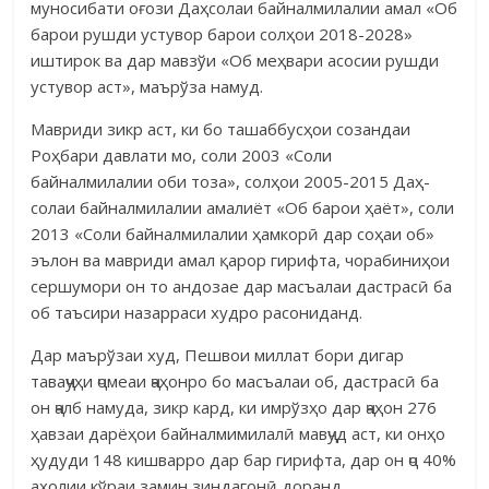
муносибати оғози Даҳсолаи бай­нал­милалии амал «Об
барои рушди устувор барои солҳои 2018-2028»
иштирок ва дар мавзўи «Об меҳвари асосии рушди
устувор аст», маърўза намуд.
Мавриди зикр аст, ки бо ташаббусҳои созандаи
Роҳбари дав­лати мо, соли 2003 «Соли
байналмилалии оби тоза», солҳои 2005-2015 Даҳ­
солаи байналмилалии ама­лиёт «Об барои ҳаёт», соли
2013 «Соли байнал­милалии ҳамкорӣ дар соҳаи об»
эълон ва мавриди амал қарор гирифта, чорабиниҳои
сершумори он то андозае дар масъалаи дастрасӣ ба
об таъсири назарраси худро расониданд.
Дар маърўзаи худ, Пешвои миллат бори дигар
таваҷҷуҳи ҷомеаи ҷаҳонро бо масъалаи об, дастрасӣ ба
он ҷалб намуда, зикр кард, ки им­рўзҳо дар ҷаҳон 276
ҳавзаи дарёҳои байналмимилалӣ мавҷуд аст, ки он­ҳо
ҳудуди 148 кишварро дар бар гирифта, дар он ҷо 40%
аҳолии кўраи замин зиндагонӣ доранд.