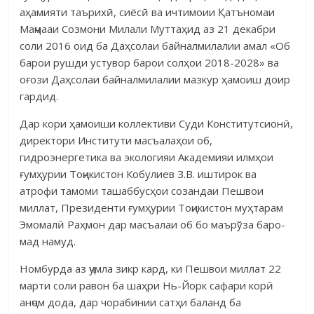
аҳамияти таърихӣ, сиёсӣ ва ичтимоии Қатъномаи
Маҷмааи Созмони Милали Муттаҳид аз 21 декабри
соли 2016 оид ба Даҳсолаи байнал­милалии амал «Об
барои рушди устувор барои солҳои 2018-2028» ва
оғози Даҳсолаи байнал­милалии мазкур ҳа­моиш доир
гардид.
Дар кори ҳамоиши коллективи Суди Конститутсионӣ,
дирек­тори Инс­ти­­­­­тути масъалаҳои об,
гидроэнергетика ва экологияи Ака­де­мияи илм­ҳои
ғум­ҳурии Тоҷикистон Кобулиев З.В. иштирок ва
атрофи та­моми ташаббусҳои созандаи Пешвои
миллат, Президенти ғумҳурии Тоҷи­кистон муҳтарам
Эмомалӣ Раҳмон дар масъалаи об бо маърўза баро­
мад намуд.
Номбурда аз ҷумла зикр кард, ки Пешвои миллат 22
марти соли равон ба шаҳри Нь-Йорк сафари корӣ
анҷом дода, дар чорабинии сатҳи баланд ба