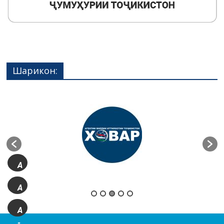
Шарикон:
A
+
A
A
-