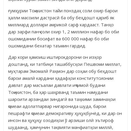
ғумҳурии Тоҷикистон тайи понздаҳ соли охир барои
ҳалли ма­соили дастрасӣ ба обу беҳдошт қариб як
миллиард доллари амрикоӣ сарф кардааст. Танҳо
дар зарфи панҷ соли охир 1, 2 миллион нафар бо оби
ошомидании босифат ва 600 000 нафар бо оби
ошомидани бехатар таъмин гардид.
Дар кори ҳамоиш иштирокдорони он изҳор
доштанд, ки татбиқи ташаббусҳои Пешвоми миллат,
муҳтарам Эмомалӣ Раҳмон дар соҳаи обу беҳдошт
барои амалӣ кар­дани ҳадафҳои конститут­сионии
давлат дар масъалаи давлати иҷ­тимоӣ будани
Тоҷикистон, ба ҳар шаҳрванд таъмин намудани
шароити ар­зандаи зиндагӣ ва таҳкими заминаҳои
ҷомеаи адолатпарвар нигаронида шуда, барои
пешрафти ҷомеаи демокративу ҳуқуқ­бунёд, ки дар он
инсон ва ҳуқуқу озодиҳои ў арзиши олӣ эътироф
шудаанд, ҳамчунин тақвияти ман­фиат­ҳои миллӣ,