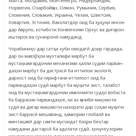
Малта, Молдавия, Монтенегро, Нидерландия,
Норвегия, Озарбойҷон, Олмон, Румыния, Сербия,
Словения, Словакия, Украина, Чехия, Шветсия,
Ховартия, Эстония, Ваколатдор оид ба ҳуқуқи инсон
дар Аврупо, котиботи Конвенсияи Орхус ва дигарон
иштирок ва суханронӣ намуданд.
Чорабиниҳо дар сатҳи хуби омодагӣ доир гардида,
дар он мавзўҳои мухталифи марбут ба
мустаҳкамгардонии механизми ҳалли судии парван­
даҳои марбут ба дастрасӣ ба иттилои экологӣ,
дархост оид ба гирифтани иттилоот оид ба
парвандаҳои судӣ марбут ба муҳити зист, талабот
оид ба мустаҳкамгардонии имконияти судҳо вобаста
ба баррасии парвандаҳое, ки аз ҷониби мақомоти
судӣ ва дигар мақомоти назорати дар соҳаи муҳити
зист баррасӣ мешаванд, ҳамкории глобалӣ ва
минтақавӣ дар самти мусои­дат баҳри беҳтар
намудани дастарсӣ ба адолати судӣ, қонунгузории
кишварҳои алоҳида дар масаъалҳои экологӣ ва