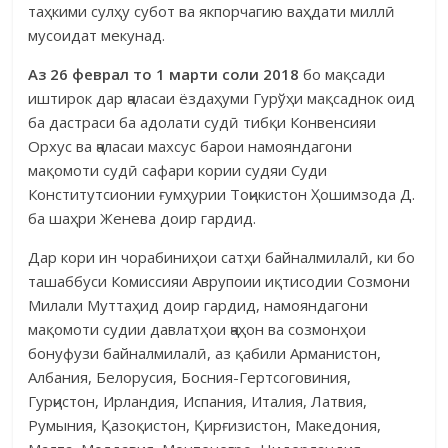
таҳкими сулҳу субот ва якпорчагию ваҳдати миллӣ
мусоидат мекунад.
Аз 26 феврал то 1 марти соли 2018
бо мақсади
иштирок дар ҷаласаи ёздаҳуми Гурўҳи мақсаднок оид
ба дастраси ба адолати судӣ тибқи Конвенсияи
Орхус ва ҷаласаи махсус барои намояндагони
мақомоти судӣ сафари кории судяи Суди
Конститутсионии ғумҳурии Тоҷикистон Ҳошимзода Д.
ба шаҳри Женева доир гардид.
Дар кори ин чорабиниҳои сатҳи байналмилалӣ, ки бо
ташаб­буси Комис­сияи Аврупоии иқтисодии Созмони
Милали Муттаҳид доир гардид, намоян­дагони
мақомоти судии давлатҳои ҷаҳон ва созмон­ҳои
бонуфузи бай­нал­ми­лалӣ, аз қабили Арманистон,
Албания, Бело­русия, Босния-Гертсо­говиния,
Гурҷистон, Ирландия, Испания, Италия, Латвия,
Румыния, Қазо­қис­тон, Қирғи­зистон, Македония,