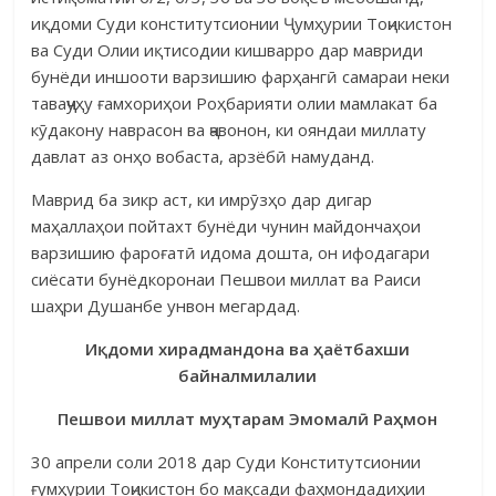
иқдоми Суди конститутсионии Ҷумҳурии Тоҷикистон
ва Суди Олии иқтисодии кишварро дар мавриди
бунёди иншооти варзишию фарҳангӣ самараи неки
таваҷҷуҳу ғамхориҳои Роҳбарияти олии мамлакат ба
кӯдакону наврасон ва ҷавонон, ки ояндаи миллату
давлат аз онҳо вобаста, арзёбӣ намуданд.
Маврид ба зикр аст, ки имрӯзҳо дар дигар
маҳаллаҳои пойтахт бунёди чунин майдончаҳои
варзишию фароғатӣ идома дошта, он ифодагари
сиёсати бунёдкоронаи Пешвои миллат ва Раиси
шаҳри Душанбе унвон мегардад.
Иқдоми хирадмандона ва ҳаётбахши
байналмилалии
Пешвои миллат муҳтарам Эмомалӣ Раҳмон
30 апрели соли 2018 дар Суди Конститутсионии
ғумҳурии Тоҷи­кис­тон бо мақсади фаҳмондадиҳии