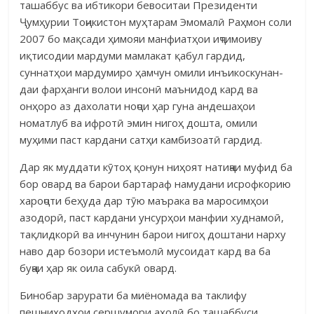
ташаббус ва ибтикори бевоситаи Президенти
Ҷумҳурии Тоҷикистон муҳтарам Эмомалӣ Раҳмон соли
2007 бо мақсади ҳимояи манфиатҳои иҷтимоиву
иқтисодии мардуми мамлакат қабул гардид,
суннатҳои мардумиро ҳамчун омили инъикоску­нан­
даи фарҳанги волои инсонӣ маънидод кард ва
онҳоро аз дахолати ноҷои ҳар гуна андеша­ҳои
номатлуб ва ифротӣ эмин нигоҳ дошта, омили
муҳими паст кардани сатҳи камбизоатӣ гардид.
Дар як муддати кӯтоҳ қонун ниҳоят натиҷаи муфид ба
бор овард ва барои бартараф намудани исрофкорию
хароҷоти беҳуда дар тӯю маърака ва маросимҳои
азодорӣ, паст кардани унсурҳои манфии худнамоӣ,
тақлид­корӣ ва инчунин барои нигоҳ доштани нарху
наво дар бозори истеъмолӣ мусоидат кард ва ба
буҷаи ҳар як оила сабукӣ овард.
Бинобар зарурати ба миёномада ва таклифу
пешниҳодҳои сершумори аҳолӣ бо ташаббуси