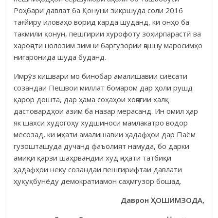
Роҳбари давлат ба Қонуни зикршуда соли 2016
тағйиру иловаҳо ворид карда шуданд, ки онҳо ба
такмили қонун, пешгирии хурофоту зоҳирпарастӣ ва
хароҷоти нолозим зимни баргузории ҷашну маросимҳо
нигаронида шуда буданд.
Имрӯз кишвари мо бинобар амалишавии сиёсати
созандаи Пешвои миллат бомаром дар ҳоли рушд
қарор дошта, дар ҳама соҳаҳои хоҷагии халқ
дастовардҳои азим ба назар мерасанд. Ин омил ҳар
як шахси худогоҳу худшиноси мамлакатро водор
месозад, ки ҷиҳати амалишавии ҳадафҳои дар Паём
гузошташуда дучанд фаъолият намуда, бо дарки
амиқи қарзи шаҳрвандии худ ҷиҳати татбиқи
ҳадафҳои неку созандаи пешгирифтаи давлати
ҳуқуқбунёду демократиамон саҳмгузор бошад.
Даврон ҲОШИМЗОДА,