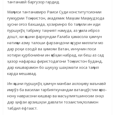
тантанавӣ баргузор гардид.
Маҷлиси тантанавиро Раиси Суди консти­тутсионии
ғумҳурии Тоҷикистон, академик Маҳкам Маҳмудзода
ҳусни оғоз бахшида, ҳози­ринро бо таҷлили ин иди
пуршукўҳ табрику таҳният намуда, аз ҷумла иброз
дошт, ки ҷашни фархундаи Ғалаба ҳамасола ҳамчун
натиҷаи азму талоши фарзандони ҷасури миллати мо
дар роҳи озодӣ ва ҳимояи Ватан, инчунин поси
хотири қурбониёни ин ҷабҳаи набрад, ки беш аз сад
ҳазор нафараш фиристодагони Тоҷикистон буданд,
дар кишварамон бо шуку­ҳу шаҳомати хоса таҷлил
карда мешавад.
Ин ҷашни пуршукўҳ ҳамчун манбаи ахлоқиву маънавӣ
имрўз ба василаи тарбияткунандаи ватандўстии ҷаво­
нону наврасони кишвар ва масъу­лият­шиносии онҳо
дар ҳифзи арзиш­ҳои давлати тозаистиқлоламон
табдил ёфтааст.