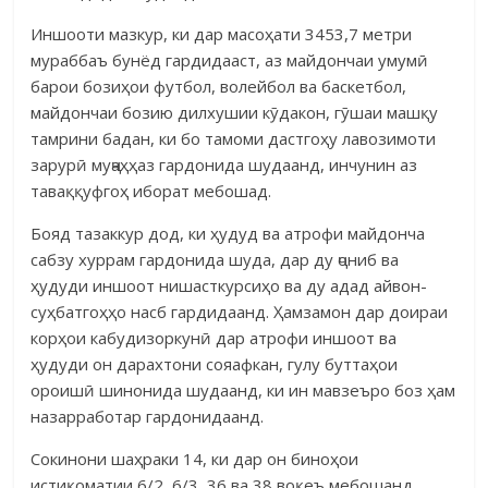
Иншооти мазкур, ки дар масоҳати 3453,7 метри
мураббаъ бунёд гардидааст, аз майдончаи умумӣ
барои бозиҳои футбол, волейбол ва баскетбол,
майдончаи бозию дилхушии кӯдакон, гӯшаи машқу
тамрини бадан, ки бо тамоми дастгоҳу лавозимоти
зарурӣ муҷаҳҳаз гардонида шудаанд, инчунин аз
таваққуфгоҳ иборат мебошад.
Бояд тазаккур дод, ки ҳудуд ва атрофи майдонча
сабзу хуррам гардонида шуда, дар ду ҷониб ва
ҳудуди иншоот нишасткурсиҳо ва ду адад айвон-
суҳбатгоҳҳо насб гардидаанд. Ҳамзамон дар доираи
корҳои кабудизоркунӣ дар атрофи иншоот ва
ҳудуди он дарахтони сояафкан, гулу буттаҳои
ороишӣ шинонида шудаанд, ки ин мавзеъро боз ҳам
назарработар гардонидаанд.
Сокинони шаҳраки 14, ки дар он биноҳои
истиқоматии 6/2, 6/3, 36 ва 38 воқеъ мебошанд,