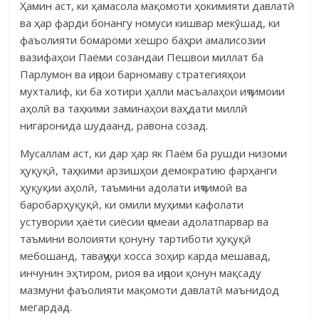
Ҳамин аст, ки ҳамасола мақомоти ҳокимияти давлатӣ
ва ҳар фарди бонангу номуси кишвар мекӯшад, ки
фаъолияти бомароми хешро баҳри амалисозии
вазифаҳои Паёми созандаи Пешвои миллат ба
Парлумон ва иҷрои барномаву стратегияҳои
мухталиф, ки ба хотири ҳалли масъалаҳои иҷтимоии
аҳолӣ ва таҳкими заминаҳои ваҳдати миллӣ
нигаронида шудаанд, равона созад.
Мусаллам аст, ки дар ҳар як Паём ба рушди низоми
ҳуқуқӣ, таҳкими арзишҳои демократию фарҳанги
ҳуқуқии аҳолӣ, таъмини адолати иҷтимоӣ ва
баробарҳуқуқӣ, ки омили муҳими кафолати
устувории ҳаёти сиёсии ҷомеаи адолатпарвар ва
таъмини волоияти қонуну тартиботи ҳуқуқӣ
мебошанд, таваҷҷуҳи хосса зоҳир карда мешавад,
инчунин эҳтиром, риоя ва иҷрои қонун мақсаду
мазмуни фаъолияти мақомоти давлатӣ маънидод
мегардад.