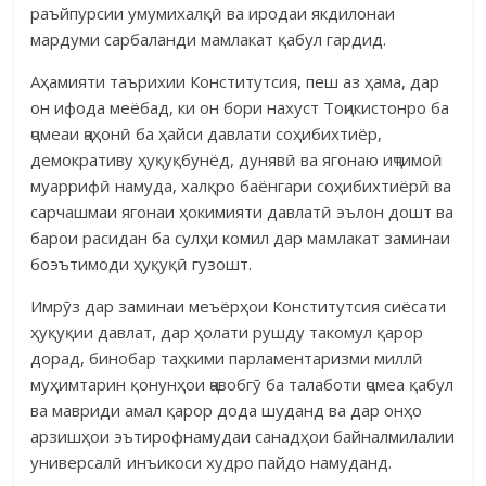
раъйпурсии умумихалқӣ ва иродаи якдилонаи
мардуми сарбаланди мамлакат қабул гардид.
Аҳамияти таърихии Конститутсия, пеш аз ҳама, дар
он ифода меёбад, ки он бори нахуст Тоҷикистонро ба
ҷомеаи ҷаҳонӣ ба ҳайси давлати соҳибихтиёр,
демокративу ҳуқуқбунёд, дунявӣ ва ягонаю иҷтимоӣ
муаррифӣ намуда, халқро баёнгари соҳибихтиёрӣ ва
сарчашмаи ягонаи ҳокимияти давлатӣ эълон дошт ва
барои расидан ба сулҳи комил дар мамлакат заминаи
боэътимоди ҳуқуқӣ гузошт.
Имрӯз дар заминаи меъёрҳои Конститутсия сиёсати
ҳуқуқии давлат, дар ҳолати рушду такомул қарор
дорад, бинобар таҳкими парламентаризми миллӣ
муҳимтарин қонунҳои ҷавобгӯ ба талаботи ҷомеа қабул
ва мавриди амал қарор дода шуданд ва дар онҳо
арзишҳои эътирофнамудаи санадҳои байналмилалии
универсалӣ инъикоси худро пайдо намуданд.