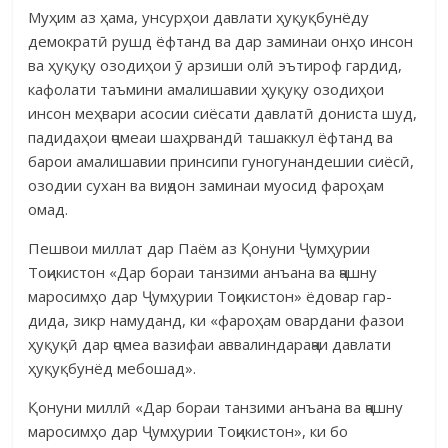
Муҳим аз ҳама, унсурҳои давлати ҳуқуқбунёду
демократӣ рушд ёфтанд ва дар заминаи онҳо инсон
ва ҳуқуқу озодиҳои ӯ арзиши олӣ эътироф гардид,
кафолати таъмини амалишавии ҳуқуқу озодиҳои
инсон меҳвари асосии сиёсати давлатӣ дониста шуд,
падидаҳои ҷомеаи шаҳрвандӣ ташаккул ёфтанд ва
барои амалишавии принсипи гуногунандешии сиёсӣ,
озодии сухан ва виҷдон заминаи муосид фароҳам
омад.
Пешвои миллат дар Паём аз Қонуни Ҷумҳурии
Тоҷикистон «Дар бораи танзими анъана ва ҷашну
маросимҳо дар Ҷумҳурии Тоҷикистон» ёдовар гар­
дида, зикр намуданд, ки «фароҳам овардани фазои
ҳуқуқӣ дар ҷомеа вазифаи аввалиндараҷаи давлати
ҳуқуқбунёд мебошад».
Қонуни миллӣ «Дар бораи танзими анъана ва ҷашну
маросимҳо дар Ҷумҳурии Тоҷикистон», ки бо