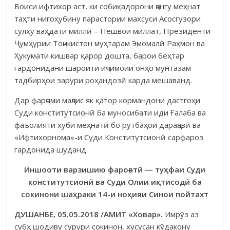
Боиси ифтихор аст, ки собиқадорони ҷангу меҳнат
таҳти нигоҳу­бину парастории махсуси Асосгузори
сулҳу ваҳдати миллӣ – Пешвои миллат, Президенти
Ҷумҳурии Тоҷикистон муҳтарам Эмомалӣ Раҳмон ва
Ҳуку­мати кишвар қарор дошта, барои беҳтар
гардонидани шароити иҷти­моии онҳо мунтазам
тадбирҳои зарури роҳандозӣ карда мешаванд.
Дар фарҷоми маҷлис як қатор кормандони дастгоҳи
Суди консти­тутсионӣ ба муносибати иди Ғалаба ва
фаъолияти хуби меҳнатӣ бо рутбаҳои дараҷавӣ ва
«Ифтихорнома»-и Суди Конститутсионӣ сарфароз
гардонида шуданд.
Иншооти варзишию фароғатӣ — туҳфаи Суди
конститутсионӣ ва Суди Олии иқтисодӣ ба
сокинони шаҳраки 14-и ноҳияи Синои пойтахт
ДУШАНБЕ, 05.05.2018 /АМИТ «Ховар».
Имрӯз аз
субҳ шодиву сурури сокинон, хусусан кӯдакону