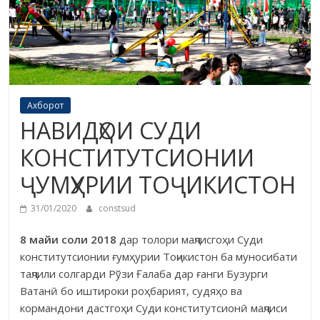
Ахборот
НАВИДҲОИ СУДИ
КОНСТИТУТСИОНИИ
ҶУМҲУРИИ ТОҶИКИСТОН
31/01/2020
constsud
8 майи соли 2018
дар толори маҷлисгоҳи Суди
конститутсионии ғумҳурии Тоҷикистон ба муносибати
таҷлили солгарди Рўзи Ғалаба дар ғанги Бузурги
Ватанӣ бо иштироки роҳбарият, судяҳо ва
кормандони дастгоҳи Суди консти­тутсионӣ маҷлиси