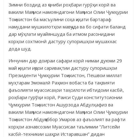
Зимни боздид аз ҷониби роҳбари гурӯҳи корӣ ва
вакили Маҷлиси намояндагони Маҷлиси Олии Ҷумҳурии
Тоҷикистон ба масъулини соҳа ҷиҳати бартараф
намудани мушкилотҳои мавҷуда ва бо сифати баланд
дар мӯҳлати муайяншуда ба итмом расонидани
корҳои сохтмонӣ дастуру супоришҳои мушаххас
дода шуд.
Инчунин дар доираи сафари корӣ нимаи дуюми 29
май ҷиҳати иҷрои саривақтии дастуру супоришҳои
Президенти Ҷумҳурии Тоҷикистон, Пешвои миллат
муҳтарам Эмомалӣ Раҳмон вобаста ба тақвияти
фаъолияти муассисаҳои таҳсилоти ибтидоии касбӣ,
роҳбари гурўҳи корӣ, Раиси Суди конститутсионии
Ҷумҳурии Тоҷикистон Ашурзода Абдулҳафиз ва
вакили Маҷлиси намояндагони Маҷлиси Олии Ҷумҳурии
Тоҷикистон Абдуҷаббор Умаров аз фаъолият ва рафти
корҳои азнавсозии Муассисаи таълимии “Литсейи
касбӣ-техникии шаҳри Истаравшан” дидан