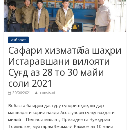
Ахборот
Сафари хизматӣ ба шаҳри
Истаравшани вилояти
Суғд аз 28 то 30 майи
соли 2021
30/06/2021
constsud
Вобаста ба иҷрои дастуру супоришҳое, ки дар
машварати кории назди Асосгузори сулҳу ваҳдати
миллӣ – Пешвои миллат, Президенти Ҷумҳурии
Тоҷикистон, муҳтарам Эмомалӣ Раҳмон аз 10 майи