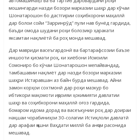
автомашинаҳо ва ба тартиб даровардани роҳи
мошингарди назди бозори марказии шаҳр дар кўчаи
Шонатарошон бо дастгирии соҳибкорони маҳаллӣ
дар болои сойи “Зар­ринрӯд” пули нав бунёд гардида,
баъди омода шудани роҳи болозикр ҳаракати
яксамтаи нақлиётӣ ба роҳ монда мешавад.
Дар мавриди васеъгардонӣ ва бартарафсозии баъзе
иншооти қисмати роҳ, ки хиёбони Исмоили
Сомониро бо кӯчаи Шонатарошон мепайвандад,
тамбашавии нақлиёт дар назди бозори марказии
шаҳри Истаравшан аз байн бурда мешавад. Айни
замон корҳои сохтмонӣ дар роҳи мазкур бо
ибтикори мақомоти иҷроияи ҳокимияти давлатии
шаҳр ва соҳибкорони маҳаллӣ оғоз гардида,
бомаром идома дорад ва васеъкунии роҳ дар доираи
нақшаи чорабиниҳои 30-солагии Истиқлоли давлатӣ
дар арафаи ҷашни Ваҳдати миллӣ ба анҷом расонида
мешавад.