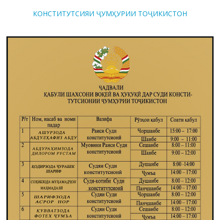
КОНСТИТУТСИЯИ ҶУМҲУРИИ ТОҶИКИСТОН