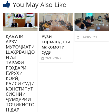
You May Also Like
ҚАБУЛИ
Рӯзи
31/08/2023
АРЗУ
кормандони
МУРОҶИАТИ
мақомоти
ШАҲРВАНДО
судӣ
Н АЗ
26/10/2022
ТАРАФИ
РОҲБАРИ
ГУРУҲИ
КОРӢ,
РАИСИ СУДИ
КОНСТИТУТ
СИОНИИ
ҶУМҲУРИИ
ТОҶИКИСТО
Н ДАР