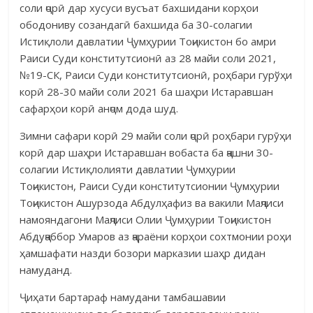
соли ҷорӣ дар хусуси вусъат бахшидани корҳои
ободониву созандагӣ бахшида ба 30-солагии
Истиқлоли давлатии Ҷумҳурии Тоҷикистон бо амри
Раиси Суди конститутсионӣ аз 28 майи соли 2021,
№19-СК, Раиси Суди конститут­сионӣ, роҳбари гурўҳи
корӣ 28-30 майи соли 2021 ба шаҳри Истаравшан
сафарҳои корӣ анҷом дода шуд.
Зимни сафари корӣ 29 майи соли ҷорӣ роҳбари гурӯҳи
корӣ дар шаҳри Истаравшан вобаста ба ҷашни 30-
солагии Истиқлолияти давлатии Ҷум­ҳурии
Тоҷикистон, Раиси Суди конститутсионии Ҷумҳурии
Тоҷикистон Ашурзода Абдулҳафиз ва вакили Маҷлиси
намояндагони Маҷлиси Олии Ҷумҳурии Тоҷикистон
Абдуҷаббор Умаров аз ҷараёни корҳои сохтмонии роҳи
ҳамшафати назди бозори марказии шаҳр дидан
намуданд.
Ҷиҳати бартараф намудани тамбашавии