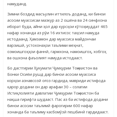
намуданд.
Зимни боздид масъулин иттилоъ доданд, ки бинои
асосии муассисаи мазкур аз 2 ошёна ва 24 синфхона
иборат буда, айни ҳол дар курсҳои кӯтоҳмуддат 465
нафар хонанда аз рӯи 16 ихтисос таҳсил намуда
исто­даанд. Ҳамзамон дар муассиса майдончаи
варзишӣ, устохонаҳои таълими меҳнат,
озмоишгоҳҳои фаннӣ, гармхона, намоишгоҳ, хобгоҳ
ва ошхона фаъолият намуда истодааст.
Бо дастгирии Ҳукумати Ҷумҳурии Тоҷикистон ва
Бонки Осиёи рушд дар бинои асосии муассиса
корҳои азнавсозӣ оғоз гардида, мавриди истифода
қарор додани он дар арафаи 30 – солагии
Истиқлолияти давла­тии Ҷумҳурии Тоҷикистон ба
нақша гирифта шудааст. Пас аз ба истифода до­дани
бинои асосии таълимӣ фарогирии 600 нафар
хонанда ба таълиму касбомӯзӣ пешбинӣ гардидааст.