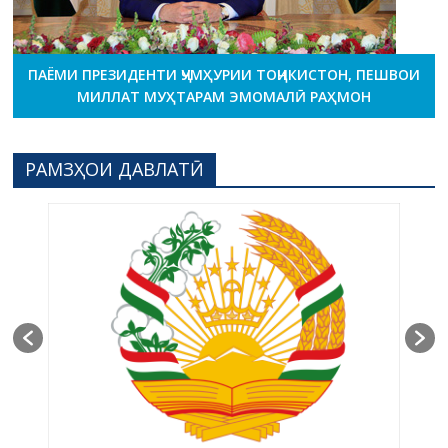
ПАЁМИ ПРЕЗИДЕНТИ ҶУМҲУРИИ ТОҶИКИСТОН, ПЕШВОИ
МИЛЛАТ МУҲТАРАМ ЭМОМАЛӢ РАҲМОН
РАМЗҲОИ ДАВЛАТӢ