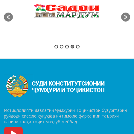
Истиқлолияти давлатии Ҷумҳурии Тоҷикистон бузургтарин
рўй­до­ди сиёсию ҳуқуқӣ ва иҷтимоию фарҳангии таърихи
навини халқи тоҷик маҳсуб меёбад.