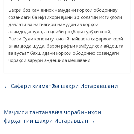
Баҳри боз ҳам ҷоннок намудани корҳои ободониву
созандагӣ ба ифтихори ҷашни 30-солагии Истиқлоли
давлатӣ ва натиҷагирӣ намудан аз корҳои
анҷомдодашуда, аз ҷониби роҳбари гурўҳи корӣ,
Раиси Суди конститутсионӣ пайваста сафарҳои корӣ
анҷом дода шуда, барои рафъи камбудиҳои ҷойдошта
ва вусъат бахшидани корҳои ободонию созандагӣ
чораҳои зарурӣ андешида мешаванд.
←
Сафари хизматӣ ба шаҳри Истаравшани
Маҷлиси тантанавӣ ва чорабиниҳои
фарҳангии шаҳри Истаравшан
→