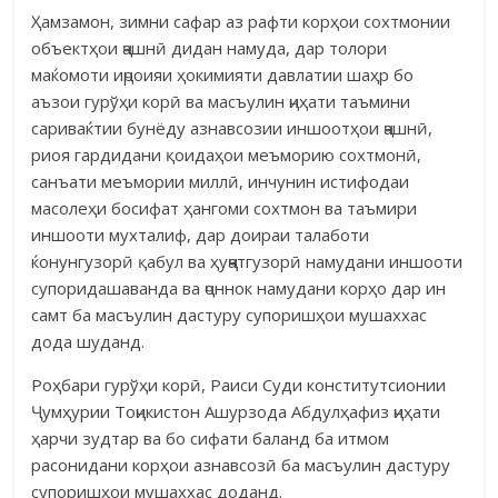
Ҳамзамон, зимни сафар аз рафти корҳои сохтмонии
объектҳои ҷашнӣ дидан намуда, дар толори
маќомоти иҷроияи ҳокимияти давлатии шаҳр бо
аъзои гурўҳи корӣ ва масъулин ҷиҳати таъмини
сариваќтии бунёду азнав­созии иншоотҳои ҷашнӣ,
риоя гардидани қоидаҳои меъморию сохтмонӣ,
санъати меъмории миллӣ, инчунин истифодаи
масолеҳи босифат ҳангоми сохтмон ва таъмири
иншооти мухталиф, дар доираи талаботи
ќонунгузорӣ қабул ва ҳуҷҷатгузорӣ намудани иншооти
супоридашаванда ва ҷоннок намудани корҳо дар ин
самт ба масъулин дастуру супоришҳои мушаххас
дода шуданд.
Роҳбари гурўҳи корӣ, Раиси Суди конститутсионии
Ҷумҳурии Тоҷи­кистон Ашурзода Абдулҳафиз ҷиҳати
ҳарчи зудтар ва бо сифати баланд ба итмом
расонидани корҳои азнавсозӣ ба масъулин дастуру
супоришҳои мушаххас доданд.