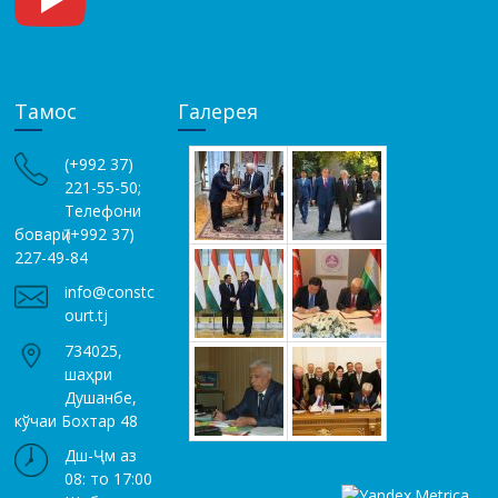
Тамос
Галерея
(+992 37)
221-55-50;
Телефони
боварӣ (+992 37)
227-49-84
info@constc
ourt.tj
734025,
шаҳри
Душанбе,
кўчаи Бохтар 48
Дш-Ҷм аз
08: то 17:00