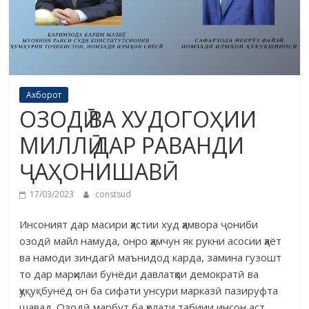
Ахборот
ОЗОДӢ ВА ХУДОГОҲИИ
МИЛЛӢ ДАР РАВАНДИ
ҶАҲОНИШАВӢ
17/03/2023
constsud
Инсоният дар масири ҳастии худ ҳамвора ҷониби
озодӣ майл намуда, онро ҳамчун як рукни асосии ҳаёт
ва намоди зиндагӣ маънидод карда, замина гузошт
то дар марҳилаи бунёди давлатҳои демократӣ ва
ҳуқуқбунёд он ба сифати унсури марказӣ пазируфта
шавад. Озодӣ марбут ба ҳолати табиии инсон аст.