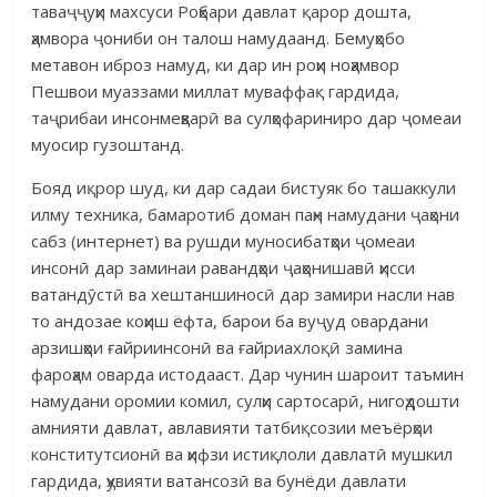
таваҷҷуҳи махсуси Роҳбари давлат қарор дошта,
ҳамвора ҷониби он талош намудаанд. Бемуҳобо
метавон иброз намуд, ки дар ин роҳи ноҳамвор
Пешвои муаззами миллат муваффақ гардида,
таҷрибаи инсонмеҳварӣ ва сулҳофариниро дар ҷомеаи
муосир гузоштанд.
Бояд иқрор шуд, ки дар садаи бистуяк бо ташаккули
илму техника, бамаротиб доман паҳн намудани ҷаҳони
сабз (интернет) ва рушди муносибатҳои ҷомеаи
инсонӣ дар заминаи равандҳои ҷаҳонишавӣ ҳисси
ватандӯстӣ ва хештаншиносӣ дар замири насли нав
то андозае коҳиш ёфта, барои ба вуҷуд овардани
арзишҳои ғайриинсонӣ ва ғайриахлоқӣ замина
фароҳам оварда истодааст. Дар чунин шароит таъмин
намудани оромии комил, сулҳи сартосарӣ, нигоҳдошти
амнияти давлат, авлавияти татбиқсозии меъёрҳои
конститутсионӣ ва ҳифзи истиқлоли давлатӣ мушкил
гардида, ҳувияти ватансозӣ ва бунёди давлати