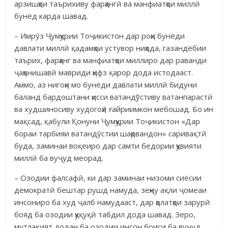
арзишҳои таърихиву фарҳангӣ ва манфиатҳои миллӣ
бунёд карда шавад.
– Имрӯз Ҷумҳурии Тоҷикистон дар роҳи бунёди
давлати миллӣ қадамҳои устувор ниҳода, газандёбии
таърих, фарҳанг ва манфиатҳои миллиро дар раванди
ҷаҳонишавӣ мавриди ҳифз қарор дода истодааст.
Аммо, аз нигоҳи мо бунёди давлати миллӣ бидуни
баланд бардоштани ҳисси ватандўстиву ватанпарастӣ
ва худшиносиву худогоҳӣ ғайриимкон мебошад. Бо ин
мақсад, қабули Қонуни Ҷумҳурии Тоҷикистон «Дар
бораи тарбияи ватандӯстии шаҳрвандон» саривақтӣ
буда, заминаи воқеиро дар самти бедории ҳувияти
миллӣ ба вуҷуд меорад.
– Озодии фалсафӣ, ки дар заминаи низоми сиёсии
демократӣ бештар рушд намуда, зеҳну ақли ҷомеаи
инсониро ба худ ҷалб намудааст, дар ҳолатҳои зарурӣ
бояд ба озодии ҳуқуқӣ табдил дода шавад. Зеро,
мутлақият додан ба озодии инсон боиси ба вуҷуд