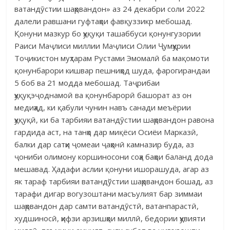
ватандӯстии шаҳрвандон» аз 24 декабри соли 2022
далели равшани гуфтаҳои фавқуззикр мебошад.
Қонуни мазкур бо ҳуқуқи ташаббуси қонунгузории
Раиси Маҷлиси миллии Маҷлиси Олии Ҷумҳурии
Тоҷикистон муҳтарам Рустами Эмомалӣ ба мақомоти
қонунбарори кишвар пешниҳод шуда, фарогирандаи
5 боб ва 21 модда мебошад. Таҷрибаи
ҳуқуқэҷоднамоӣ ва қонунбарорӣ башорат аз он
медиҳад, ки қабули чунин навъ санади меъёрии
ҳуқуқӣ, ки ба тарбияи ватандӯстии шаҳрвандон равона
гардида аст, на танҳо дар миқёси Осиёи Марказӣ,
балки дар сатҳи ҷомеаи ҷаҳонӣ камназир буда, аз
ҷониби олимону коршиносони соҳа баҳои баланд дода
мешавад. Ҳадафи аслии қонуни ишорашуда, агар аз
як тараф тарбияи ватандўстии шаҳрвандон бошад, аз
тарафи дигар вогузоштани масъулият бар зиммаи
шаҳрвандон дар самти ватандӯстӣ, ватанпарастӣ,
худшиносӣ, ҳифзи арзишҳои миллӣ, бедории ҳувияти