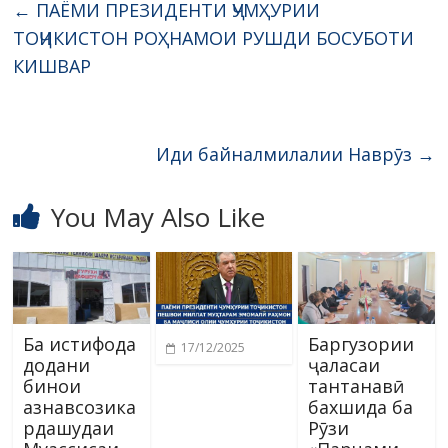
←
ПАЁМИ ПРЕЗИДЕНТИ ҶУМҲУРИИ
ТОҶИКИСТОН РОҲНАМОИ РУШДИ БОСУБОТИ
КИШВАР
Иди байналмилалии Наврӯз
→
You May Also Like
Ба истифода
Баргузории
17/12/2025
додани
ҷаласаи
бинои
тантанавӣ
азнавсозика
бахшида ба
рдашудаи
Рӯзи