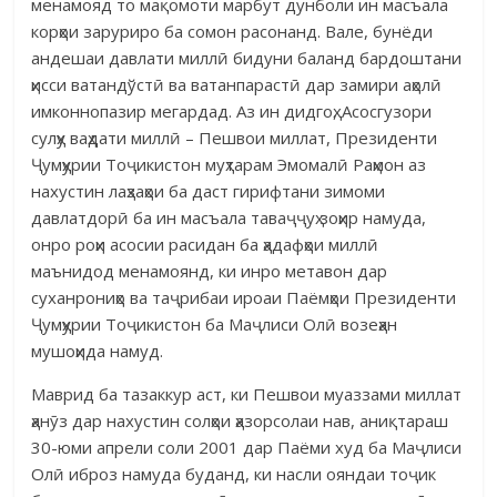
менамояд то мақомоти марбут дунболи ин масъала
корҳои заруриро ба сомон расонанд. Вале, бунёди
андешаи давлати миллӣ бидуни баланд бардоштани
ҳисси ватандўстӣ ва ватанпарастӣ дар замири аҳолӣ
имконнопазир мегардад. Аз ин дидгоҳ, Асосгузори
сулҳу ваҳдати миллӣ – Пешвои миллат, Президенти
Ҷумҳурии Тоҷикистон муҳтарам Эмомалӣ Раҳмон аз
нахустин лаҳзаҳои ба даст гирифтани зимоми
давлатдорӣ ба ин масъала таваҷҷуҳ зоҳир намуда,
онро роҳи асосии расидан ба ҳадафҳои миллӣ
маънидод менамоянд, ки инро метавон дар
суханрониҳо ва таҷрибаи ироаи Паёмҳои Президенти
Ҷумҳурии Тоҷикистон ба Маҷлиси Олӣ возеҳан
мушоҳида намуд.
Маврид ба тазаккур аст, ки Пешвои муаззами миллат
ҳанӯз дар нахустин солҳои ҳазорсолаи нав, аниқтараш
30-юми апрели соли 2001 дар Паёми худ ба Маҷлиси
Олӣ иброз намуда буданд, ки насли ояндаи тоҷик