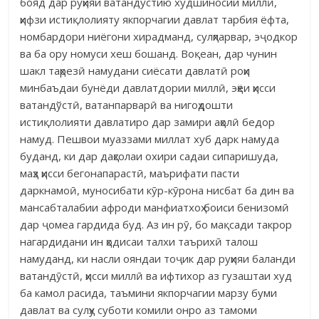
бояд дар руҳияи ватандӯстию худшиносии миллӣ,
ҳифзи истиқлолияту якпорчагии давлат тарбия ёфта,
номбардори ниёгони хирадманд, сулҳпарвар, эҷодкор
ва ба ору номуси хеш бошанд. Воқеан, дар чунин
шакл таҳрезӣ намудани сиёсати давлатӣ роҳи
минбаъдаи бунёди давлатдории миллӣ, эҳёи ҳисси
ватандўстӣ, ватанпарварӣ ва нигоҳдошти
истиқлолияти давлатиро дар замири аҳолӣ бедор
намуд. Пешвои муаззами миллат хуб дарк намуда
буданд, ки дар даҳсолаи охири садаи сипаришуда,
маҳз ҳисси бегонапарастӣ, маърифати пасти
даркнамоӣ, муносибати кӯр-кӯрона нисбат ба дин ва
мансабталабии афроди манфиатхоҳ боиси бенизомӣ
дар ҷомеа гардида буд. Аз ин рӯ, бо мақсади такрор
нагардидани ин ҳодисаи талхи таърихӣ талош
намуданд, ки насли ояндаи тоҷик дар руҳияи баланди
ватандӯстӣ, ҳисси миллӣ ва ифтихор аз гузаштаи худ
ба камол расида, таъмини якпорчагии марзу буми
давлат ва сулҳу суботи комили онро аз тамоми