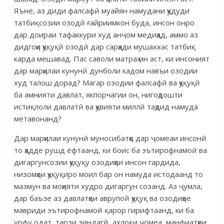
Яъне, аз диди фалсафӣ муайян намудани ҳудуди
татбиқсозии озодӣ ғайриимкон буда, инсон онро
дар доираи тафаккури худ анҷом медиҳад, аммо аз
дидгоҳи ҳуқуқӣ озодӣ дар сарҳади мушаххас татбиқ
карда мешавад. Пас саволи матраҳ ин аст, ки инсоният
дар марҳилаи кунунӣ дунболи кадом навъи озодии
худ талош дорад? Магар озодии фалсафӣ ва ҳуқуқӣ
ба амнияти давлат, якпорчагии он, нигоҳдошти
истиқлоли давлатӣ ва ҳувияти миллӣ таҳдид намуда
метавонанд?
Дар марҳилаи кунунӣ муносибатҳо дар ҷомеаи инсонӣ
то ҳадде рушд ёфтаанд, ки боис ба эътирофнамоӣ ва
дигаргунсозии ҳуқуқу озодиҳои инсон гардида,
низомҳои ҳуқуқиро моил бар он намуда истодаанд то
мазмун ва моҳияти худро дигаргун созанд. Аз ҷумла,
дар баъзе аз давлатҳои аврупоӣ ҳуқуқ ва озодиҳое
мавриди эътирофнамоӣ қарор гирифтаанд, ки ба
урфу одат, тарзи зиндагӣ, ахлоқи ҷомеа, манфиатҳои