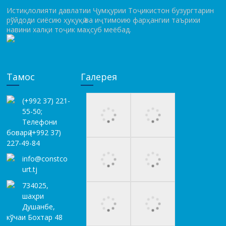
Истиқлолияти давлатии Ҷумҳурии Тоҷикистон бузургтарин
рўй­до­ди сиёсию ҳуқуқӣ ва иҷтимоию фарҳангии таърихи
навини халқи тоҷик маҳсуб меёбад.
Тамос
Галерея
(+992 37) 221-
55-50;
Телефони
боварӣ (+992 37)
227-49-84
info@constco
urt.tj
734025,
шаҳри
Душанбе,
кўчаи Бохтар 48