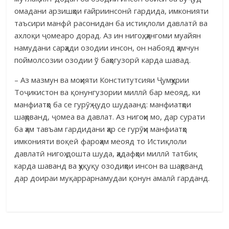
омадани арзишҳои ғайриинсонӣ гардида, имконияти
таъсири манфӣ расонидан ба истиқлоли давлатӣ ва
ахлоқи ҷомеаро дорад. Аз ин нигоҳ, ҳангоми муайян
намудани сарҳади озодии инсон, он набояд ҳамчун
поймолсозии озодии ў баҳогузорӣ карда шавад.
– Аз мазмун ва моҳияти Конститутсияи Ҷумҳурии
Тоҷикистон ва қонунгузории миллӣ бар меояд, ки
манфиатҳо ба се гурӯҳ ҷудо шудаанд: манфиатҳои
шаҳрванд, ҷомеа ва давлат. Аз нигоҳи мо, дар сурати
ба ҳам тавъам гардидани ҳар се гурӯҳи манфиатҳо
имконияти воқеӣ фароҳам меояд то Истиқлоли
давлатӣ нигоҳ дошта шуда, ҳадафҳои миллӣ татбиқ
карда шаванд ва ҳуқуқу озодиҳои инсон ва шаҳрванд
дар доираи муқаррарнамудаи қонун амалӣ гарданд.