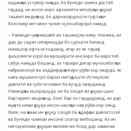
қадамҳои устувор ниҳода, ба бунёди ҷомеа дастёб
гардад, ки асоси онро афзалияти меъёрҳои ҳуқуқӣ
ташкил медиҳанд. Бо дарназардошти гуфтаҳои
болозикр метавон чунин хулосабарорӣ намуд:
– Раванди ҷаҳонишавӣ ва ташаккули илму техника, ки
дар ду садаи сипаришуда бо суръати баланд
инкишоф ёфта истодаанд, агар аз як тараф
фаъолияти корӣ ва муоширати инсонро ба маротиб
сабук намуда бошанд, аз тарафи дигар муносибатҳои
ғайриахлоқӣ ва зиддифарҳангиро рўйи кор оварда, як
навъ мушкилотро барои нигоҳдошти Истиқлоли
давлатӣ ва суботи комил ба вуҷуд овардаанд.
Равандҳои ишорашуда, ки ба озодӣ ва ҳуқуқи шахс
бартарият медиҳанд, боис бар он гардидаанд, ки дар
муҳити илми ҳуқуқи инсон наслҳои нав рӯйи кор оянд.
Вале, на ҳамаи ин ҳуқуқу озодӣ ба ҳадафҳои давлатсозӣ
ва бунёди ҷомеаи инсонӣ созгор мебошанд. Аз ин
нигоҳ, низоми ҳуқуқии миллии мо бояд дар заминаи