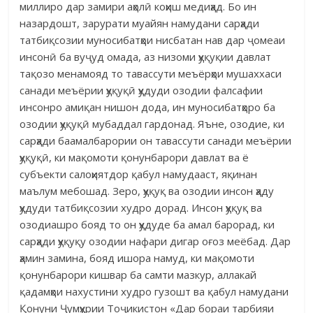
миллиро дар замири аҳолӣ коҳиш медиҳад. Бо ин
назардошт, зарурати муайян намудани сарҳади
татбиқсозии муносибатҳои нисбатан нав дар ҷомеаи
инсонӣ ба вуҷуд омада, аз низоми ҳуқуқии давлат
тақозо менамояд то тавассути меъёрҳои мушаххаси
санади меъёрии ҳуқуқӣ ҳудуди озодии фалсафии
инсонро амиқан нишон дода, ин муносибатҳоро ба
озодии ҳуқуқӣ мубаддал гардонад. Яъне, озодие, ки
сарҳади баамалбарории он тавассути санади меъёрии
ҳуқуқӣ, ки мақомоти қонунбарори давлат ва ё
субъекти салоҳиятдор қабул намудааст, яқинан
маълум мебошад. Зеро, ҳуқуқ ва озодии инсон ҳаду
ҳудуди татбиқсозии худро дорад. Инсон ҳуқуқ ва
озодиашро бояд то он ҳудуде ба амал барорад, ки
сарҳади ҳуқуқу озодии нафари дигар оғоз меёбад. Дар
ҳамин замина, бояд ишора намуд, ки мақомоти
қонунбарори кишвар ба самти мазкур, аллакай
қадамҳои нахустини худро гузошт ва қабул намудани
Қонуни Ҷумҳурии Тоҷикистон «Дар бораи тарбияи