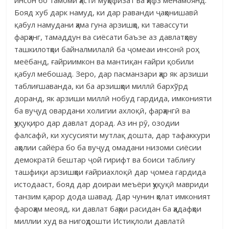
Бояд хуб дарк намуд, ки дар раванди ҷаҳонишавӣ
қабул намудани ҳама гуна арзишҳо, ки тавассути
фарҳанг, тамаддун ва сиёсати баъзе аз давлатҳову
ташкилотҳои байналмилалӣ ба ҷомеаи инсонӣ роҳ
меёбанд, ғайриимкон ва мантиқан ғайри қобили
қабул мебошад. Зеро, дар пасманзари ҳар як арзиши
таблиғшаванда, ки ба арзишҳои миллӣ бархўрд
доранд, як арзиши миллӣ нобуд гардида, имконияти
ба вуҷуд овардани холигии ахлоқӣ, фарҳангӣ ва
ҳуқуқиро дар давлат дорад. Аз ин рӯ, озодии
фалсафӣ, ки хусусияти мутлақ дошта, дар тафаккури
аҳолии сайёра бо ба вуҷуд омадани низоми сиёсии
демократӣ бештар ҷой гирифт ва боиси таблиғу
ташфиқи арзишҳои ғайриахлоқӣ дар ҷомеа гардида
истодааст, бояд дар доираи меъёри ҳуқуқӣ мавриди
танзим қарор дода шавад. Дар чунин ҳолат имконият
фароҳам меояд, ки давлат баҳри расидан ба ҳадафҳои
миллии худ ва нигоҳдошти Истиқлоли давлатӣ