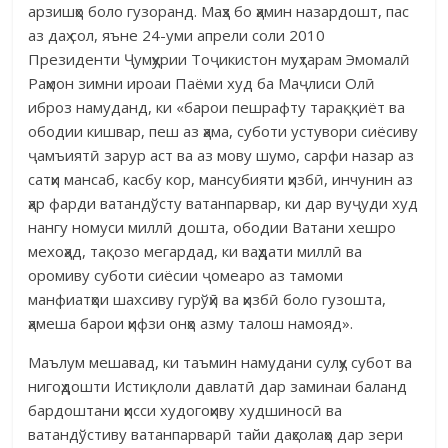
арзишҳо боло гузоранд. Маҳз бо ҳамин назардошт, пас
аз даҳ сол, яъне 24-уми апрели соли 2010
Президенти Ҷумҳурии Тоҷикистон муҳтарам Эмомалӣ
Раҳмон зимни ироаи Паёми худ ба Маҷлиси Олӣ
иброз намуданд, ки «барои пешрафту тараққиёт ва
ободии кишвар, пеш аз ҳама, суботи устувори сиёсиву
ҷамъиятӣ зарур аст ва аз мову шумо, сарфи назар аз
сатҳи мансаб, касбу кор, мансубияти ҳизбӣ, инчунин аз
ҳар фарди ватандўсту ватанпарвар, ки дар вуҷуди худ
нангу номуси миллӣ дошта, ободии Ватани хешро
мехоҳад, тақозо мегардад, ки ваҳдати миллӣ ва
оромиву суботи сиёсии ҷомеаро аз тамоми
манфиатҳои шахсиву гурўҳӣ ва ҳизбӣ боло гузошта,
ҳамеша барои ҳифзи онҳо азму талош намояд».
Маълум мешавад, ки таъмин намудани сулҳу субот ва
нигоҳдошти Истиқлоли давлатӣ дар заминаи баланд
бардоштани ҳисси худогоҳиву худшиносӣ ва
ватандўстиву ватанпарварӣ тайи даҳсолаҳо дар зери