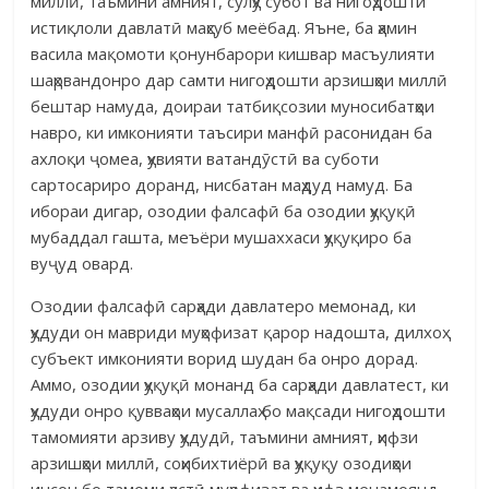
миллӣ, таъмини амният, сулҳу субот ва нигоҳдошти
истиқлоли давлатӣ маҳсуб меёбад. Яъне, ба ҳамин
васила мақомоти қонунбарори кишвар масъулияти
шаҳрвандонро дар самти нигоҳдошти арзишҳои миллӣ
бештар намуда, доираи татбиқсозии муносибатҳои
навро, ки имконияти таъсири манфӣ расонидан ба
ахлоқи ҷомеа, ҳувияти ватандӯстӣ ва суботи
сартосариро доранд, нисбатан маҳдуд намуд. Ба
ибораи дигар, озодии фалсафӣ ба озодии ҳуқуқӣ
мубаддал гашта, меъёри мушаххаси ҳуқуқиро ба
вуҷуд овард.
Озодии фалсафӣ сарҳади давлатеро мемонад, ки
ҳудуди он мавриди муҳофизат қарор надошта, дилхоҳ
субъект имконияти ворид шудан ба онро дорад.
Аммо, озодии ҳуқуқӣ монанд ба сарҳади давлатест, ки
ҳудуди онро қувваҳои мусаллаҳ бо мақсади нигоҳдошти
тамомияти арзиву ҳудудӣ, таъмини амният, ҳифзи
арзишҳои миллӣ, соҳибихтиёрӣ ва ҳуқуқу озодиҳои
инсон бо тамоми ҳастӣ муҳофизат ва ҳифз менамоянд.