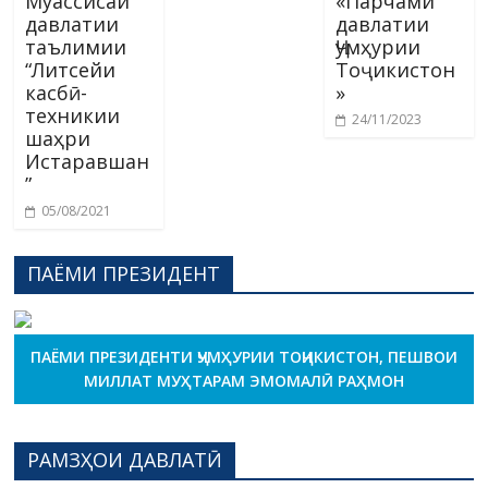
Муассисаи
«Парчами
давлатии
давлатии
таълимии
Ҷумҳурии
“Литсейи
Тоҷикистон
касбӣ-
»
техникии
24/11/2023
шаҳри
Истаравшан
”
05/08/2021
ПАЁМИ ПРЕЗИДЕНТ
ПАЁМИ ПРЕЗИДЕНТИ ҶУМҲУРИИ ТОҶИКИСТОН, ПЕШВОИ
МИЛЛАТ МУҲТАРАМ ЭМОМАЛӢ РАҲМОН
РАМЗҲОИ ДАВЛАТӢ