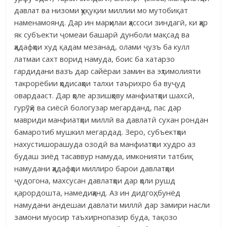
давлат ва низоми ҳуқуқии миллии мо мутобиқат
наменамоянд. Дар ин марҳилаи ҳассоси зиндагӣ, ки ҳар
як субъекти ҷомеаи башарӣ дунболи мақсад ва
ҳадафҳои худ қадам мезанад, олами ҷузъ ба кулл
латмаи сахт ворид намуда, боис ба хатарзо
гардидани вазъ дар сайёраи замин ва эҳтимолияти
такрорёбии ҳодисаҳои талхи таърихро ба вуҷуд
овардааст. Дар ҳоле арзишҳову манфиатҳои шахсӣ,
гурўҳӣ ва сиёсӣ бологузар мегарданд, пас дар
мавриди манфиатҳои миллӣ ва давлатӣ сухан рондан
бамаротиб мушкил мегардад. Зеро, субъектҳои
нахустишорашуда озодӣ ва манфиатҳои худро аз
будаш зиёд тасаввур намуда, имконияти татбиқ
намудани ҳадафҳои миллиро барои давлатҳои
ҷудогона, махсусан давлатҳои дар ҳоли рушд
қарордошта, намедиҳанд. Аз ин дидгоҳ, бунёд
намудани андешаи давлати миллӣ дар замири насли
замони муосир таъхирнопазир буда, тақозо