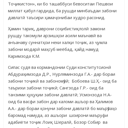
Тоҷикистон», ки бо та­шаббуси бево­ситаи Пешвои
миллат қабул гардида, ба рушди минбаъдаи забони
дав­латӣ таъсири ҳамаҷонибаи худро расонид.
Ҳамин тариқ, даврони соҳибистиқлолӣ замони
рушду та­ко­мули ар­зишҳои асили маънавӣ ва
анъанаву суннатҳои неки халқи тоҷик, аз ҷумла
забони модарӣ маҳсуб меёбад, қайд намуд
Каримзода К.М.
Сипас судя ва кормандонии Суди конститутсионӣ
Абдураҳимзода Д.Р., Нурляминзода Г.А.- дар бораи
забони тоҷикӣ ва забономӯзӣ; Бо­боева Ш.Ҳ.- оид ба
таърихи забони тоҷикӣ; Сангзода Г.Р.- оид ба
танзими ҳуқуқии забони давлатӣ; Усмонзода Н.А-
оид ба васфи забон дар каломи ашъор ва Ҳалимов
А.А.- дар бораи қонуни забони давлатӣ бо маърӯзаҳо
баромад намуда, аз ашъори шоирони маъруфи
адабиёти тоҷик Лоиқ Ше­ралӣ, Бозор Собир ва