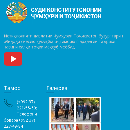
Истиқлолияти давлатии Ҷумҳурии Тоҷикистон бузургтарин
рўй­до­ди сиёсию ҳуқуқӣ ва иҷтимоию фарҳангии таърихи
навини халқи тоҷик маҳсуб меёбад.
Тамос
Галерея
(+992 37)
221-55-50;
Телефони
боварӣ (+992 37)
227-49-84