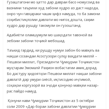
Гузаштагони мо ҳатто дар давраи басо номусоид ва
вазнини таъ­рихи худ забони худро аз даст надода,
онро чун гавҳараки чашм ҳифз на­муда, то ба замони
соҳибистиқлолии дав­лати мо нигоҳ дошта, саҳми
худ­ро дар рушду такомули он гу­зоштанд.
Адабиёти оламшумули мо шаҳодати тавоноӣ ва
зебоии забони то­ҷикӣ мебошад.
Таъкид гардид, ки рушду нумуи забон бо мавқеъ ва
нақши созандаи Асосгузори сулҳу ваҳдати миллӣ –
Пешвои миллат, Президенти Ҷумҳурии То­ҷикистон
муҳтарам Эмомалӣ Раҳмон вобастагии амиқ дорад.
Бо дас­туру ҳидоятҳои Пешвои миллат нақши забони
давлатӣ дар умури сиёсӣ, иқтисодию иҷтимоӣ,
соҳаҳои коргузорӣ ва эҷоди қонунҳо мавқеи назар­
рас пайдо намуд.
Қонуни нави Ҷумҳурии Тоҷикистон аз 5 октябри
соли 2009 «Дар бораи забони давлатии Ҷумҳурии