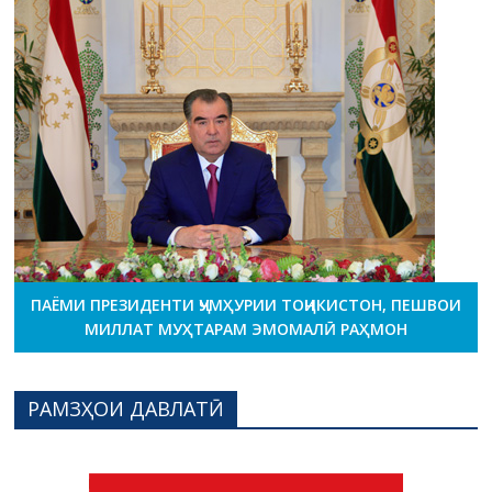
ПАЁМИ ПРЕЗИДЕНТИ ҶУМҲУРИИ ТОҶИКИСТОН, ПЕШВОИ
МИЛЛАТ МУҲТАРАМ ЭМОМАЛӢ РАҲМОН
РАМЗҲОИ ДАВЛАТӢ