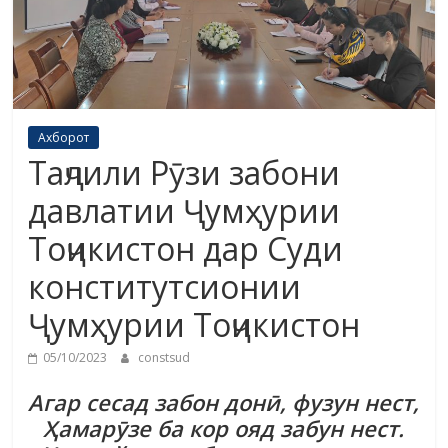
Ахборот
Таҷлили Рӯзи забони
давлатии Ҷумҳурии
Тоҷикистон дар Суди
конститутсионии
Ҷумҳурии Тоҷикистон
05/10/2023
constsud
Агар сесад забон донӣ, фузун нест,
Ҳамарӯзе ба кор ояд забун нест.