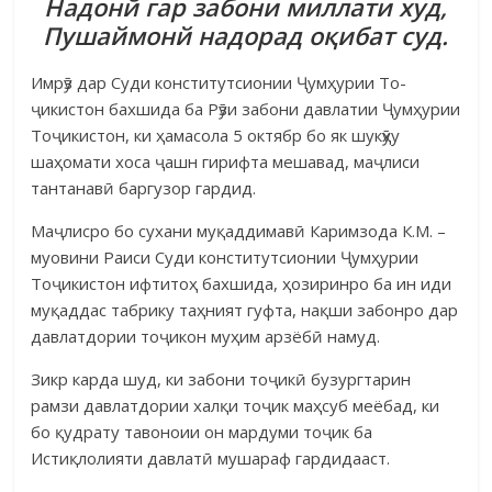
Надонй гар забони миллати худ,
Пушаймонй надорад оқибат суд.
Имрӯз дар Суди конститутсионии Ҷумҳурии То­
ҷикистон бах­шида ба Рӯзи забони давлатии Ҷумҳурии
Тоҷикистон, ки ҳамасола 5 октябр бо як шукӯҳу
шаҳомати хоса ҷашн гирифта мешавад, маҷлиси
тантанавӣ бар­гузор гардид.
Маҷлисро бо сухани муқаддимавӣ Каримзода К.М. –
муовини Раиси Суди конститутсионии Ҷумҳурии
Тоҷикистон ифтитоҳ бахшида, ҳо­зи­ринро ба ин иди
муқаддас табрику таҳният гуфта, нақши забонро дар
давлатдории тоҷикон муҳим арзёбӣ намуд.
Зикр карда шуд, ки забони тоҷикӣ бузургтарин
рамзи дав­латдории халқи тоҷик маҳсуб меёбад, ки
бо қудрату тавоноии он мардуми тоҷик ба
Истиқлолияти давлатӣ мушараф гардидааст.