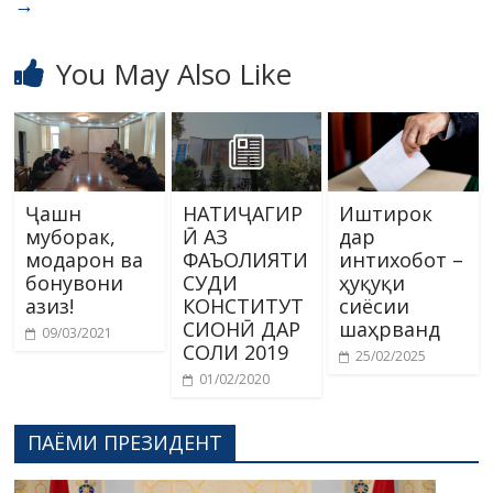
→
You May Also Like
Ҷашн
НАТИҶАГИР
Иштирок
муборак,
Ӣ АЗ
дар
модарон ва
ФАЪОЛИЯТИ
интихобот –
бонувони
СУДИ
ҳуқуқи
азиз!
КОНСТИТУТ
сиёсии
СИОНӢ ДАР
шаҳрванд
09/03/2021
СОЛИ 2019
25/02/2025
01/02/2020
ПАЁМИ ПРЕЗИДЕНТ