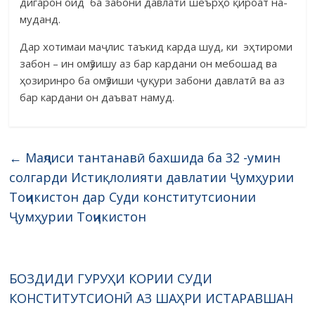
дигарон оид ба забони давлатӣ шеърҳо қи­роат на­
муданд.
Дар хотимаи маҷлис таъкид карда шуд, ки эҳтироми
забон – ин омӯзишу аз бар кардани он мебошад ва
ҳозиринро ба омӯзиши ҷуқури забони давлатӣ ва аз
бар кардани он даъват намуд.
←
Маҷлиси тантанавӣ бахшида ба 32 -умин
солгарди Истиқлолияти давлатии Ҷумҳурии
Тоҷикистон дар Суди конститутсионии
Ҷумҳурии Тоҷикистон
БОЗДИДИ ГУРУҲИ КОРИИ СУДИ
КОНСТИТУТСИОНӢ АЗ ШАҲРИ ИСТАРАВШАН