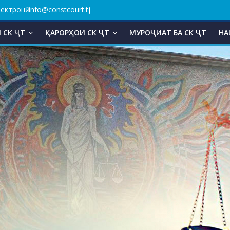
ктронӣ: info@constcourt.tj
 СК ҶТ
ҚАРОРҲОИ СК ҶТ
МУРОҶИАТ БА СК ҶТ
НА