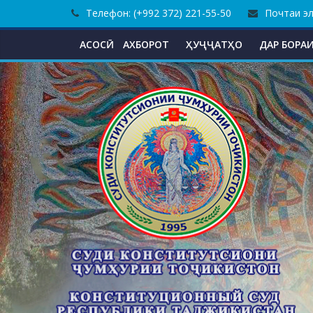
Skip
Телефон: (+992 372) 221-55-50
Почтаи эле
to
content
АСОСӢ
АХБОРОТ
ҲУҶҶАТҲО
ДАР БОРАИ