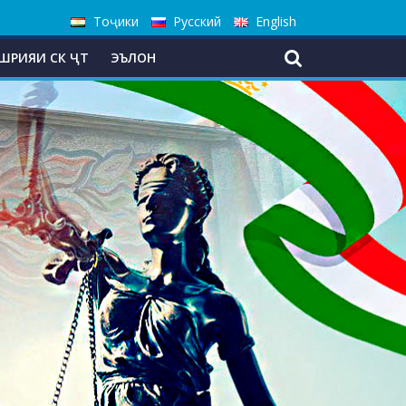
Тоҷики
Русский
English
ШРИЯИ СК ҶТ
ЭЪЛОН