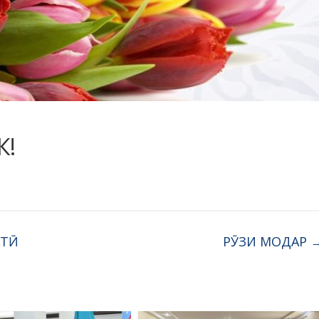
К!
АТӢ
РӮЗИ МОДАР