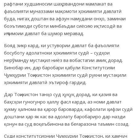
рафтани худшиносии шаҳрвандони мамлакат ва
фаъолияти муназзами мақомоти ҳокимияти давлатӣ
буда, нигаҳ доштан ва афзун намудани онҳо, заминаи
боэътимоди суботи минбаъдаи сиёсию иқтисодӣ ва
иҷтимоии давлат ба шумор меравад.
Бояд зикр кард, ки устувории давлат ба фаъолияти
босуботу адолатноки ҳокимияти судӣ – судҳои
нерўманду мустақил ниёз ва вобастагии амиқ дорад.
Бинобар ин, дар баробари қабули Конститутсияи
Ҷумҳурии Тоҷикистон ҳокимияти судӣ рукни мустақили
ҳокимияти давлатӣ эътироф гардид.
Дар Тоҷикистон танҳо суд ҳуқуқ дорад, ки қазия ва
баҳсҳои гуногунро ҳаллу фасл карда, аз номи давлат
ҳукму ҳалнома ва қарор бароварда, кафолати ҳифзи судӣ
доштани ҳар як кас ва адолату баробариро дар назди
қонун ва суд воқеъбинона ва беғаразона таъмин созад.
Суди конститутсионии Ҷумҳурии Тоҷикистон, ки ҳамчун