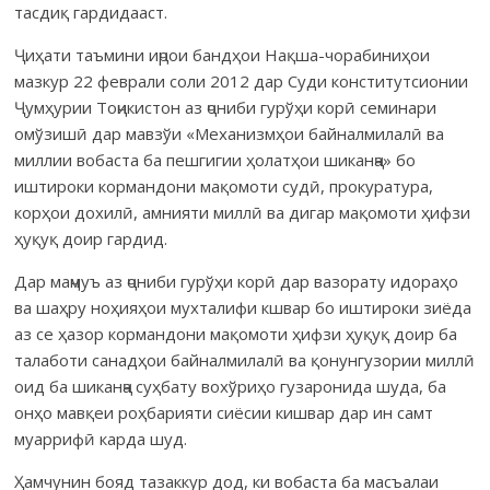
тасдиқ гардидааст.
Ҷиҳати таъмини иҷрои бандҳои Нақша-чорабиниҳои
мазкур 22 феврали соли 2012 дар Суди конститутсионии
Ҷумҳурии Тоҷикистон аз ҷониби гурўҳи корӣ семинари
омўзишӣ дар мавзўи «Механизмҳои байналмилалӣ ва
миллии вобаста ба пешгигии ҳолатҳои шиканҷа» бо
иштироки кормандони мақомоти судӣ, прокуратура,
корҳои дохилӣ, амнияти миллӣ ва дигар мақомоти ҳифзи
ҳуқуқ доир гардид.
Дар маҷмуъ аз ҷониби гурўҳи корӣ дар вазорату идораҳо
ва шаҳру ноҳияҳои мухталифи кшвар бо иштироки зиёда
аз се ҳазор кормандони мақомоти ҳифзи ҳуқуқ доир ба
талаботи санадҳои байналмилалӣ ва қонунгузории миллӣ
оид ба шиканҷа суҳбату вохўриҳо гузаронида шуда, ба
онҳо мавқеи роҳбарияти сиёсии кишвар дар ин самт
муаррифӣ карда шуд.
Ҳамчунин бояд тазаккур дод, ки вобаста ба масъалаи