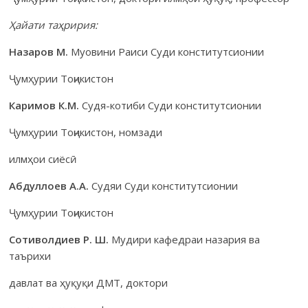
Ҳайати таҳририя:
Назаров М.
Муовини Раиси Суди конститутсионии
Ҷумҳурии Тоҷикистон
Каримов К.М.
Судя-котиби Суди конститутсионии
Ҷумҳурии Тоҷикистон, номзади
илмҳои сиёсӣ
Абдуллоев А.А.
Судяи Суди конститутсионии
Ҷумҳурии Тоҷикистон
Сотиволдиев Р. Ш.
Мудири кафедраи назария ва
таърихи
давлат ва ҳуқуқи ДМТ, доктори