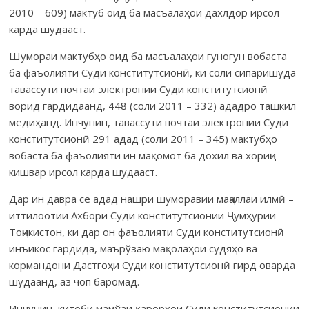
2010 – 609) мактуб оид ба масъалаҳои дахлдор ирсол
карда шудааст.
Шумораи мактубҳо оид ба масъалаҳои гуногун вобаста
ба фаъолияти Суди конститутсионӣ, ки соли сипаришуда
тавассути почтаи электронии Суди конститутсионӣ
ворид гардидаанд, 448 (соли 2011 – 332) ададро ташкил
медиҳанд. Инчунин, тавассути почтаи электронии Суди
конститутсионӣ 291 адад (соли 2011 – 345) мактубҳо
вобаста ба фаъолияти ин мақомот ба дохил ва хориҷи
кишвар ирсол карда шудааст.
Дар ин давра се адад нашри шуморавии маҷаллаи илмӣ –
иттилоотии Ахбори Суди конститутсионии Ҷумҳурии
Тоҷикистон, ки дар он фаъолияти Суди конститутсионӣ
инъикос гардида, маърўзаю мақолаҳои судяҳо ва
кормандони Дастгоҳи Суди конститутсионӣ гирд оварда
шудаанд, аз чоп баромад.
Инчунин, китоби маҷмўаи қарорҳои Суди конститутсионии