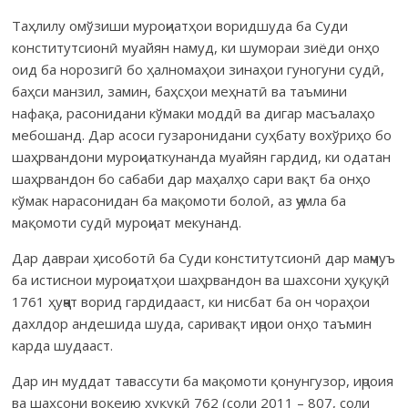
Таҳлилу омўзиши муроҷиатҳои воридшуда ба Суди
конститутсио­нӣ муайян намуд, ки шумораи зиёди онҳо
оид ба норозигӣ бо ҳалномаҳои зинаҳои гуногуни судӣ,
баҳси манзил, замин, баҳсҳои меҳнатӣ ва таъмини
нафақа, расонидани кўмаки моддӣ ва дигар масъалаҳо
мебошанд. Дар асоси гузаронидани суҳбату вохўриҳо бо
шаҳрвандони муроҷиаткунанда муайян гардид, ки одатан
шаҳрван­дон бо сабаби дар маҳалҳо сари вақт ба онҳо
кўмак нарасонидан ба мақомоти болоӣ, аз ҷумла ба
мақомоти судӣ муроҷиат мекунанд.
Дар давраи ҳисоботӣ ба Суди конститутсионӣ дар маҷмуъ
ба истиснои муроҷиатҳои шаҳрвандон ва шахсони ҳуқуқӣ
1761 ҳуҷҷат ворид гардидааст, ки нисбат ба он чораҳои
дахлдор андешида шуда, саривақт иҷрои онҳо таъмин
карда шудааст.
Дар ин муддат тавассути ба мақомоти қонунгузор, иҷроия
ва шахсони воқеию ҳуқуқӣ 762 (соли 2011 – 807, соли