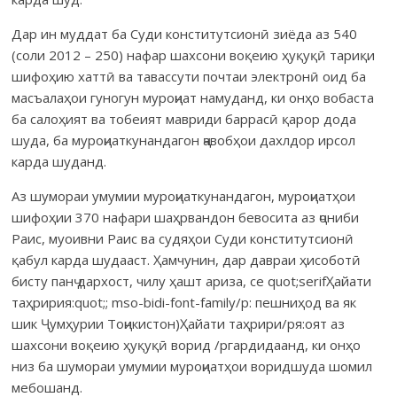
Дар ин муддат ба Суди конститутсионӣ зиёда аз 540
(соли 2012 – 250) нафар шахсони воқеию ҳуқуқӣ тариқи
шифоҳию хаттӣ ва тавассути почтаи электронӣ оид ба
масъалаҳои гуногун муроҷиат намуданд, ки онҳо вобаста
ба салоҳият ва тобеият мавриди баррасӣ қарор дода
шуда, ба муроҷиаткунандагон ҷавобҳои дахлдор ирсол
карда шуданд.
Аз шумораи умумии муроҷиаткунандагон, муроҷиатҳои
шифоҳии 370 нафари шаҳрвандон бевосита аз ҷониби
Раис, муоивни Раис ва судяҳои Суди конститутсионӣ
қабул карда шудааст. Ҳамчунин, дар давраи ҳисоботӣ
бисту панҷ дархост, чилу ҳашт ариза, се quot;serifҲайати
таҳририя:quot;; mso-bidi-font-family/p: пешниҳод ва як
шик Ҷумҳурии Тоҷикистон)Ҳайати таҳрири/pя:оят аз
шахсони воқеию ҳуқуқӣ ворид /pгардидаанд, ки онҳо
низ ба шумораи умумии муроҷиатҳои воридшуда шомил
мебошанд.