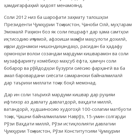
ҳамдигарфаҳмӣ ҳидоят менамоянд.
Соли 2012 низ ба шарофати заҳмату талошҳои
Президенти Ҷумҳурии Тоҷикистон, Ҷаноби Олӣ, муҳтарам
Эмомалӣ Раҳмон боз як соли пешрафт дар ҳама самтҳои
иқтисодию иҷтимоӣ, афзоиши маҷмўи маҳсулоти дохилӣ,
иҷрои дурнамои нишондиҳандаҳо, расидан ба ҳадафу
ормонҳои волои созандаи мардуми кишварамон ва соли
музаффарияту комёбиҳо маҳсуб ёфта, ҳамчун соли
бобарор ва рўйдодҳои бузурги сиёсию фарҳангӣ ва ба
амал баровардани сиёсати самараноки байналмилалӣ
дар таърихи миллати тоҷик боқӣ мемонад.
Дар ин соли таърихӣ мардуми кишвар дар руҳияи
ифтихор аз давлату давлатдорӣ, ваҳдати миллӣ,
ватандорӣ, худшиносию худогоҳӣ 100-солагии матбуоти
тоҷик, Ҷашни байналмилалии Наврўз, 15-умин солгарди
Рўзи Ваҳдати миллӣ, Рўзи истиқлолияти давлатии
Ҷумҳурии Тоҷикистон, Рўзи Конститутсияи Ҷумҳурии