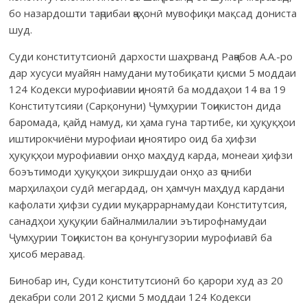
бо назардошти таҷрибаи ҷаҳонӣ мувофиқи мақсад дониста
шуд.
Суди конститутсионӣ дархости шаҳрванд Раҷабов А.А.-ро
дар хусуси муайян намудани мутобиқати қисми 5 моддаи
124 Кодекси мурофиавии ҷиноятӣ ба моддаҳои 14 ва 19
Конститутсияи (Сарқонуни) Ҷумҳурии Тоҷикистон дида
баромада, қайд намуд, ки ҳама гуна тартибе, ки ҳуқуқҳои
иштирокчиёни мурофиаи ҷиноятиро оид ба ҳифзи
ҳуқуқҳои мурофиавии онҳо маҳдуд карда, монеаи ҳифзи
боэътимоди ҳуқуқҳои зикршудаи онҳо аз ҷониби
марҳилаҳои судӣ мегардад, он ҳамчун маҳдуд кардани
кафолати ҳифзи судии муқаррарнамудаи Конститутсия,
санадҳои ҳуқуқии байналмила­лии эътирофнамудаи
Ҷумҳурии Тоҷикистон ва қонунгузории мурофиа­вӣ ба
ҳисоб меравад.
Бинобар ин, Суди конститутсионӣ бо қарори худ аз 20
декабри соли 2012 қисми 5 моддаи 124 Кодекси