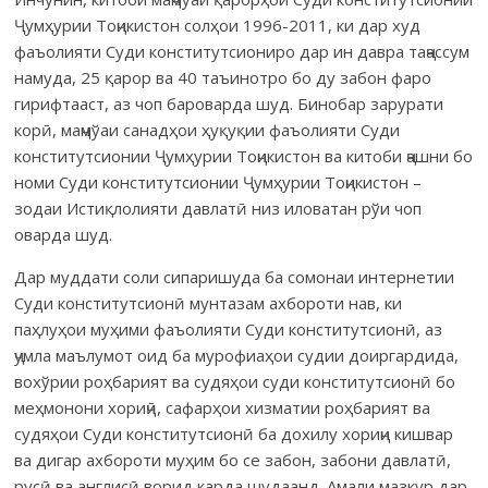
Ҷумҳурии Тоҷикистон солҳои 1996-2011, ки дар худ
фаъолияти Суди конститутсиониро дар ин давра таҷассум
намуда, 25 қарор ва 40 таъинотро бо ду забон фаро
гирифтааст, аз чоп бароварда шуд. Бинобар зарурати
корӣ, маҷмўаи санадҳои ҳуқуқии фаъолияти Суди
конститутсионии Ҷумҳурии Тоҷикистон ва китоби ҷашни бо
номи Суди конститутсионии Ҷумҳурии Тоҷикистон –
зодаи Истиқлолияти давлатӣ низ иловатан рўи чоп
оварда шуд.
Дар муддати соли сипаришуда ба сомонаи интернетии
Суди конститутсионӣ мунтазам ахбороти нав, ки
паҳлуҳои муҳими фаъолияти Суди конститутсионӣ, аз
ҷумла маълумот оид ба мурофиаҳои судии доиргардида,
вохўрии роҳбарият ва судяҳои суди конститутсионӣ бо
меҳмонони хориҷӣ, сафарҳои хизматии роҳбарият ва
судяҳои Суди конститутсионӣ ба дохилу хориҷи кишвар
ва дигар ахбороти муҳим бо се забон, забони давлатӣ,
русӣ ва англисӣ ворид карда шудаанд. Амали мазкур дар