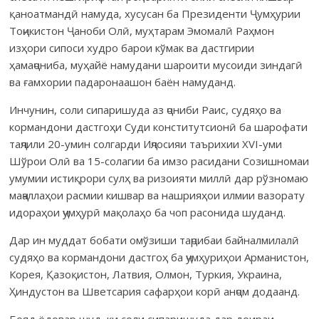
қаноатмандӣ намуда, хусусан ба Президенти Ҷумҳурии
Тоҷикистон Ҷаноби Олӣ, муҳтарам Эмомалӣ Раҳмон
изҳори сипоси худро барои кўмак ва дастгирии
ҳамаҷониба, муҳайё намудани шароити мусоиди зиндагӣ
ва ғамхории падаронаашон баён намуданд.
Инчунин, соли сипаришуда аз ҷониби Раис, судяҳо ва
кормандони дастгоҳи Суди конститутсионӣ ба шарофати
таҷлили 20-умин солгарди Иҷлосияи таърихии XVI-уми
Шўрои Олӣ ва 15-солагии ба имзо расидани Созишномаи
умумии истиқрори сулҳ ва ризоияти миллӣ дар рўзномаю
маҷаллаҳои расмии кишвар ва нашрияҳои илмии вазорату
идораҳои ҷумҳурӣ мақолаҳо ба чоп расонида шуданд.
Дар ин муддат бобати омўзиши таҷрибаи байналмилалӣ
судяҳо ва кормандони дастгоҳ ба ҷумҳуриҳои Арманистон,
Корея, Қазоқистон, Латвия, Олмон, Туркия, Украина,
Ҳиндустон ва Шветсария сафарҳои корӣ анҷом додаанд.
Бояд ёдовар шуд, ки соли сипаришуда дар доираи