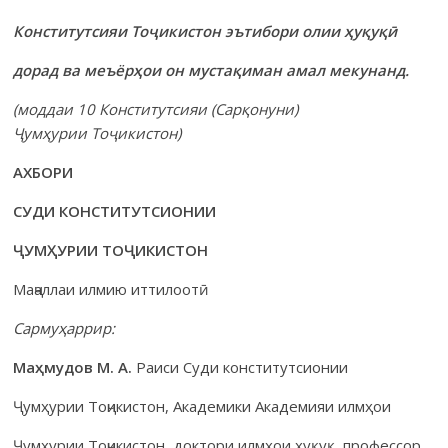
Конститутсияи Тоҷикистон эътибори олии ҳуқуқӣ
дорад ва меъёрҳои он мустақиман амал мекунанд.
(моддаи 10 Конститутсияи (Сарқонуни)
Ҷумҳурии Тоҷикистон)
АХБОРИ
СУДИ КОНСТИТУТСИОНИИ
ҶУМҲУРИИ ТОҶИКИСТОН
Маҷаллаи илмию иттилоотӣ
Сармуҳаррир:
Маҳмудов М. А.
Раиси Суди конститутсионии
Ҷумҳурии Тоҷикистон, Академики Академияи илмҳои
Ҷумҳурии Тоҷикистон, доктори илмҳои ҳуқуқ, профессор