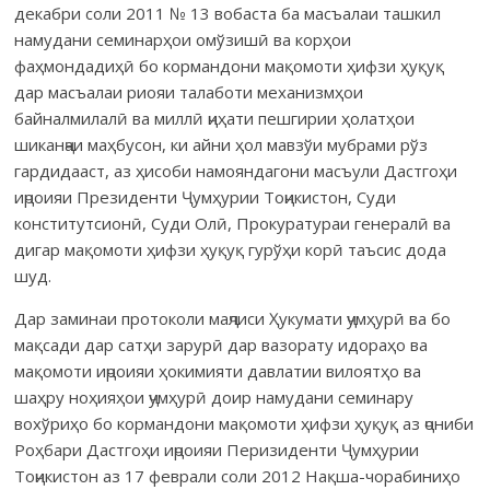
декабри соли 2011 № 13 вобаста ба масъалаи ташкил
намудани семинарҳои омўзишӣ ва корҳои
фаҳмондадиҳӣ бо кормандони мақомоти ҳифзи ҳуқуқ
дар масъалаи риояи талаботи механизмҳои
байналмилалӣ ва миллӣ ҷиҳати пешгирии ҳолатҳои
шиканҷаи маҳбусон, ки айни ҳол мавзўи мубрами рўз
гардидааст, аз ҳисоби намояндагони масъули Дастгоҳи
иҷроияи Президенти Ҷумҳурии Тоҷикистон, Суди
конститутсионӣ, Суди Олӣ, Прокуратураи генералӣ ва
дигар мақомоти ҳифзи ҳуқуқ гурўҳи корӣ таъсис дода
шуд.
Дар заминаи протоколи маҷлиси Ҳукумати ҷумҳурӣ ва бо
мақсади дар сатҳи зарурӣ дар вазорату идораҳо ва
мақомоти иҷроияи ҳокимияти давлатии вилоятҳо ва
шаҳру ноҳияҳои ҷумҳурӣ доир намудани семинару
вохўриҳо бо кормандони мақомоти ҳифзи ҳуқуқ аз ҷониби
Роҳбари Дастгоҳи иҷроияи Перизиденти Ҷумҳурии
Тоҷикистон аз 17 феврали соли 2012 Нақша-чорабиниҳо