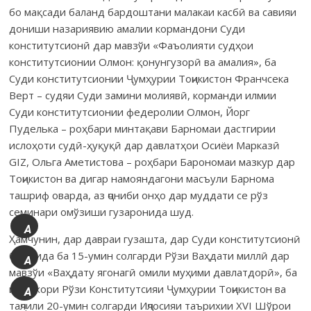
бо мақсади баланд бардоштани малакаи касбӣ ва савияи
дониши назариявию амалии кормандони Суди
конститутсионӣ дар мавзўи «Фаъолияти судҳои
конститутсионии Олмон: қонунгузорӣ ва амалия», ба
Суди конститутсионии Ҷумҳурии Тоҷикистон Франчсека
Верт – судяи Суди замини молиявӣ, корманди илмии
Суди конститутсионии федеролии Олмон, Йорг
Пуделька – роҳбари минтақави Барномаи дастгирии
ислоҳоти судӣ-ҳуқуқӣ дар давлатҳои Осиёи Марказӣ
GIZ, Ольга Аметистова – роҳбари Барономаи мазкур дар
Тоҷикистон ва дигар намояндагони масъули Барнома
ташриф оварда, аз ҷониби онҳо дар муддати се рўз
семинари омўзиши гузаронида шуд.
A
Ҳамчунин, дар давраи гузашта, дар Суди конститутсионӣ
+
бахшида ба 15-умин солгарди Рўзи Ваҳдати миллӣ дар
A
мавзўи «Ваҳдату ягонагӣ омили муҳими давлатдорӣ», ба
ифтихори Рўзи Конститутсияи Ҷумҳурии Тоҷикистон ва
A
таҷлили 20-умин солгарди Иҷлосияи таърихии XVI Шўрои
-