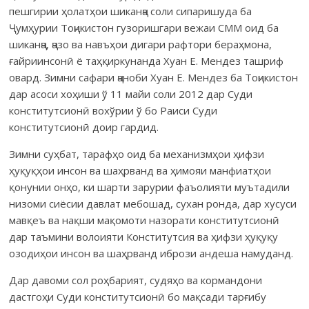
пешгирии ҳолатҳои шиканҷа соли сипаришуда ба
Ҷумҳурии Тоҷикистон гузоришгари вежаи СММ оид ба
шиканҷа, ҷазо ва навъҳои дигари рафтори бераҳмона,
ғайриинсонӣ ё таҳқиркунанда Хуан Е. Мендез ташриф
овард. Зимни сафари ҷаноби Хуан Е. Мендез ба Тоҷикистон
дар асоси хоҳиши ў 11 майи соли 2012 дар Суди
конститутсионӣ вохўрии ў бо Раиси Суди
конститутсионӣ доир гардид.
Зимни суҳбат, тарафҳо оид ба механизмҳои ҳифзи
ҳуқуқҳои инсон ва шаҳрванд ва ҳимояи манфиатҳои
қонунии онҳо, ки шарти зарурии фаъолияти муътадили
низоми сиёсии давлат мебошад, сухан ронда, дар хусуси
мавқеъ ва нақши мақомоти назорати конститутсионӣ
дар таъмини волоияти Конститутсия ва ҳифзи ҳуқуқу
озодиҳои инсон ва шаҳрванд ибрози андеша намуданд.
Дар давоми сол роҳбарият, судяҳо ва кормандони
дастгоҳи Суди конститутсионӣ бо мақсади тарғибу