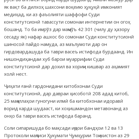
як вақт ба дилхоҳ шахсони воқеию ҳуқуқӣ имконият
медиҳад, ки аз фаъолияти шаффофи Суди
конститутсионӣ тавассути сомонаи интернетии он огоҳ
бошанд. То ба имрўз дар маҷмўъ 42 301 (чилу ду ҳазору
сесаду як) нафар ашхос бо сомонаи Суди конститутсионӣ
шиносоӣ пайдо намуда, аз маълумоти дар он
гирдовардашуда ба таври васеъ истифода бурдаанд. Ин
нишондиҳандаи хуб барои муаррифии Суди
конститутсионӣ дар дохил ва хориҷи кишвар аз аҳамият
холӣ нест.
Ҷиҳати ғанӣ гардонидани китобхонаи Суди
конститутсионӣ, дар давраи ҳисоботӣ 208 адад китоб,
25 маҷаллаҳои гуногуни илмӣ ба китобхонаи идоравӣ
ворид карда шудааст, ки хоҳишмандон метавонанд аз
онҳо ба таври васеъ истифода баранд.
Соли сипаришуда бо мақсади иҷрои бандҳои 12 ва 13
Протоколи маҷлиси Ҳукумати Ҷумҳурии Тоҷикистон аз 29