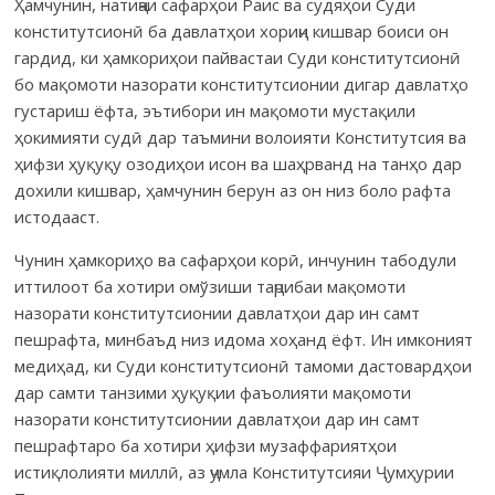
Ҳамчунин, натиҷаи сафарҳои Раис ва судяҳои Суди
консти­тутсионӣ ба давлатҳои хориҷи кишвар боиси он
гардид, ки ҳам­кориҳои пайвастаи Суди конститутсионӣ
бо мақомоти назорати конститутсионии дигар давлатҳо
густариш ёфта, эътибори ин мақомоти мустақили
ҳокимияти судӣ дар таъмини волоияти Конститутсия ва
ҳифзи ҳуқуқу озодиҳои исон ва шаҳрванд на танҳо дар
дохили кишвар, ҳамчунин берун аз он низ боло рафта
истодааст.
Чунин ҳамкориҳо ва сафарҳои корӣ, инчунин табодули
иттилоот ба хотири омўзиши таҷрибаи мақомоти
назорати конститутсионии давлатҳои дар ин самт
пешрафта, минбаъд низ идома хоҳанд ёфт. Ин имконият
медиҳад, ки Суди конститутсионӣ тамоми дастовардҳои
дар самти танзими ҳуқуқии фаъолияти мақомоти
назорати конститут­сионии давлатҳои дар ин самт
пешрафтаро ба хотири ҳифзи музаффарият­ҳои
истиқлолияти миллӣ, аз ҷумла Конститутсияи Ҷумҳурии