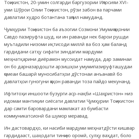
Тоҷикистон, 20-умин солгарди баргузории Иҷлосияи XVI-
уми Шўрои Олии Тоҷикистон, рўзи забон ва парчами
давлатии худро ботантана таҷлил намуданд.
Ҷумҳурии Тоҷикистон ба аъзогии Созмони Умумиҷаҳонии
Савдо пазируфта шуд, ки ин раванди нек барои рушди
муътадили низоми иқтисоди миллӣ ва боз ҳам баланд
гардидани сатҳу сифати зиндагии мардуми
меҳнатқарини диёрамон мусоидат намуда, дар заминаи
он бо дарназардошти арзишҳои умумипазируфташудаи
ҷомеаи башарӣ муносибатҳои дўстонаи анъанавӣ бо
давлатҳои гуногуни ҷаҳон раванди тоза пайдо мекунанд.
Ифтитоҳи иншооти бузурги аср-нақби «Шаҳристон» низ
идомаи мантиқии сиёсати давлатии Ҷумҳурии Тоҷикистон
дар самти баровардани мамлакат аз бумбасти
коммуникатсионӣ ба шумор меравад.
Ин дастовардҳо, ки насиби мардуми меҳнатдўсти кишвар
гардидааст, шаҳодати тинҷию оромӣ, сулҳу ваҳдат, боло