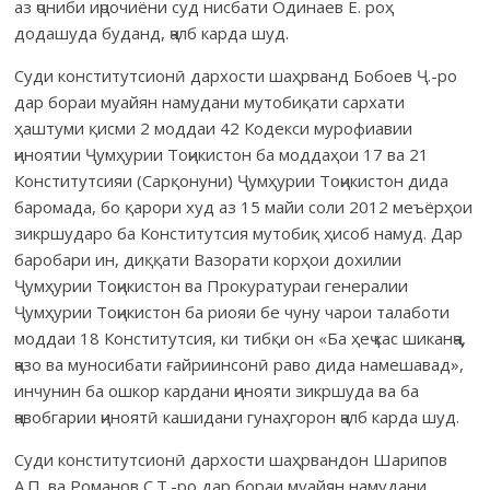
аз ҷониби иҷрочиёни суд нисбати Одинаев Ё. роҳ
додашуда буданд, ҷалб карда шуд.
Суди конститутсионӣ дархости шаҳрванд Бобоев Ҷ.-ро
дар бораи муайян намудани мутобиқати сархати
ҳаштуми қисми 2 моддаи 42 Кодекси мурофиавии
ҷиноятии Ҷумҳурии Тоҷикистон ба моддаҳои 17 ва 21
Конститутсияи (Сарқонуни) Ҷумҳурии Тоҷикистон дида
баромада, бо қарори худ аз 15 майи соли 2012 меъёрҳои
зикршударо ба Конститутсия мутобиқ ҳисоб намуд. Дар
баробари ин, диққати Вазорати корҳои дохилии
Ҷумҳурии Тоҷикистон ва Прокуратураи генералии
Ҷумҳурии Тоҷикистон ба риояи бе чуну чарои талаботи
моддаи 18 Конститутсия, ки тибқи он «Ба ҳеҷ кас шиканҷа,
ҷазо ва муносибати ғайриинсонӣ раво дида намешавад»,
инчунин ба ошкор кардани ҷинояти зикршуда ва ба
ҷавобгарии ҷиноятӣ кашидани гунаҳгорон ҷалб карда шуд.
Суди конститутсионӣ дархости шаҳрвандон Шарипов
А.П. ва Романов С.Т.-ро дар бораи муайян намудани