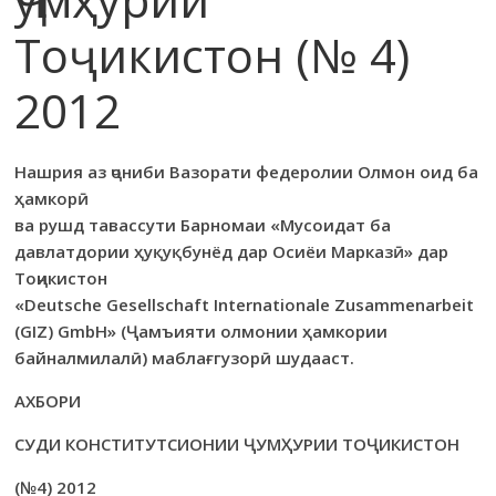
Тоҷикистон (№ 4)
2012
Нашрия аз ҷониби Вазорати федеролии Олмон оид ба
ҳамкорӣ
ва рушд тавассути Барномаи «Мусоидат ба
давлатдории ҳуқуқбунёд дар Осиёи Марказӣ» дар
Тоҷикистон
«Deutsche Gesellschaft Internationale Zusammenarbeit
(GIZ) GmbH» (Ҷамъияти олмонии ҳамкории
байналмилалӣ) маблағгузорӣ шудааст.
АХБОРИ
СУДИ КОНСТИТУТСИОНИИ ҶУМҲУРИИ ТОҶИКИСТОН
(№4) 2012