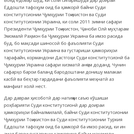
Ёддошти тафоҳум оид ба ҳамкорӣ байни Суди
конститутсионии Ҷумҳурии Тоҷикистон ва Суди
конститутсионии Украина, ки соли 2011 зимни сафари
Президенти Ҷумҳурии Тоҷикистон, Ҷаноби Олӣ муҳтарам
Эмомалӣ Раҳмон ба Ҷумҳурии Украина ба имзо расида
буд, бо мақсади шиносоӣ бо фаъолияти Суди
конститутсионии Украина ва густариши ҳамкориҳои
тарафайн, кормандони Дастгоҳи Суди конститутсионӣ ба
Ҷумҳурии Украина сафари хизматӣ анҷом доданд. Чунин
сафарҳо барои баланд бародоштани донишу малакаи
касбӣ ва беҳтар гардидани фаъолияти меҳнатӣ аз
манфиат холӣ нест.
Дар давраи ҳисоботӣ дар натиҷаи саъю кўшиши
роҳбарияти Суди конститутсионӣ дар доираи
ҳамкориҳои байналмилалӣ, байни Суди конститутсионии
Ҷумҳурии Тоҷикистон ва Суди консти­тут­сионии Туркия
Ёддошти тафоҳум оид ба ҳамко­рӣ ба имзо расид, ки ин
амал барои густариши ҳамкориҳо байни мақомоти