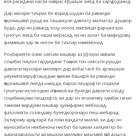
воя расидани насли наврас кўшиши зиёд ба харҷ додаанд.
Дар масири таърих бе ворид шудан ба раванди
ҷаҳонишавӣ рушд ва ташаккули давлату миллатҳо душвор
буда, дар ин раванд хоҳу нохоҳ омезиши фарҳангҳои
гуногун зиёд ба чашм мерасад, ки ин ҳолат ба мафкураву
фаҳмиши ҳар як инсон бе таъсир намемонад.
Роҳбарияти олии сиёсии кишвар аз рўзҳои аввали
соҳибистиқлол гардидани Тоҷикистон сиёсати рушди
давлати муосири миллиро дар вобастагӣ бо арзишҳои
умумипазируфташудаи ҷомеаи башарӣ ва раванди
ҷаҳонишавӣ пиёда намуда, барои пешрафти соҳаҳои
гуногуни иқтисодию иҷтимоӣ ва бунёди давлати озоду
соҳибмақоми пешрафта, ки дар он ягонагиву ҳамбастагии
тамоми мардуми кишвар ҳукмфармо мебошад,
фаъолияти созандаву бунёдкоронаро пеш мебарад.
Эҳтирому арҷгузорӣ ба ғояи ваҳдати миллӣ, ки дар он
муносибати некбинона нисбат ба ҳамаи халқиятҳо бо
дарназардошти арзишҳои милливу маънавӣ ҷой дошта,