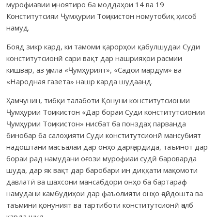
мурофиавии ҷиноятиро ба моддаҳои 14 ва 19
Конститутсияи Ҷумҳурии Тоҷикистон номутобиқ ҳисоб
намуд.
Бояд зикр кард, ки тамоми қарорҳои қабулшудаи Суди
конститутсионӣ сари вақт дар нашрияҳои расмии
кишвар, аз ҷумла «Ҷумҳурият», «Садои мардум» ва
«Народная газета» нашр карда шудаанд.
Ҳамчунин, тибқи талаботи Қонуни конститутсионии
Ҷумҳурии Тоҷикистон «Дар бораи Суди конститутсионии
Ҷумҳурии Тоҷикис­тон» нисбат ба понздаҳ парванда
бинобар ба салоҳияти Суди конститутсионӣ мансубият
надоштани масъалаи дар онҳо дарҷгардида, таъинот дар
бораи рад намудани оғози мурофиаи судӣ бароварда
шуда, дар як вақт дар баробари ин диққати мақомоти
давлатӣ ва шахсони мансабдори онҳо ба бартараф
намудани камбудиҳои дар фаъолияти онҳо ҷойдошта ва
таъмини қонуният ва тартиботи конститутсионӣ ҷалб
карда шуд.