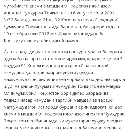
мутобиқати қисми 5 моддаи 91 Кодекси иҷрои ҷазои
ҷиноятии Ҷумҳурии Тоҷикистон аз 6 августи соли 2001
№32 ба моддаҳои 21 ва 92 Конститутсияи (Сарқонуни)
Ҷумҳурии Тоҷикистон дида баромада, бо қарори худ аз
19 октябри соли 2012 меъёрҳои зикршударо ба
Конститутсия мутобиқ ҳисоб намуд.
Дар як вақт диққати мақомоти прокуратура ва Вазорати
адлия ба назорат ва таъмини иҷрои муқаррароти қисми 5
моддаи 91 Кодекси иҷрои ҷазои ҷиноятӣ ва пешгирӣ
намудани ҳолатҳои вайронкунии ҳуқуқҳои
маҳкумшудагон, андешидани чораҳои дахлдор ҷалб карда
шуд. Аз ҷониби Ҳукумати Ҷумҳурии Тоҷикистон ва Маҷлиси
Олии Ҷумҳурии Тоҷикистон бори дигар баррасӣ ва
таҷдиди назар намудани тартиби мавҷудаи аз тарафи
маҳкумшудагон истифода бурдани ёрии адвокат, ки дар
қисми 5 моддаи 91 Кодекси иҷрои ҷазои ҷиноятии Ҷумҳурии
Тоҷикистон пешбинишуда, ки муҳимтарин ҳуқуқу озодии
конститутсионии инсон ва шаҳрванд ба шумор меравад,