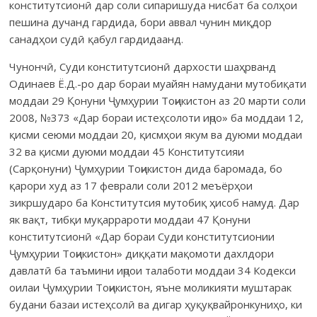
конститутсионӣ дар соли сипаришуда нисбат ба солҳои
пешина дучанд гардида, бори аввал чунин миқдор
санадҳои судӣ қабул гардидаанд.
Чунончӣ, Суди конститутсионӣ дархости шаҳрванд
Одинаев Ё.Д.-ро дар бораи муайян намудани мутобиқати
моддаи 29 Қонуни Ҷумҳурии Тоҷикистон аз 20 марти соли
2008, №373 «Дар бораи истеҳсолоти иҷро» ба моддаи 12,
қисми сеюми моддаи 20, қисмҳои якум ва дуюми моддаи
32 ва қисми дуюми моддаи 45 Конститутсияи
(Сарқонуни) Ҷумҳурии Тоҷикистон дида баромада, бо
қарори худ аз 17 феврали соли 2012 меъёрҳои
зикршударо ба Конститутсия мутобиқ ҳисоб намуд. Дар
як вақт, тибқи муқаррароти моддаи 47 Қонуни
конститутсионӣ «Дар бораи Суди конститутсионии
Ҷумҳурии Тоҷикистон» диққати мақомоти дахлдори
давлатӣ ба таъмини иҷрои талаботи моддаи 34 Кодекси
оилаи Ҷумҳурии Тоҷикистон, яъне моликияти муштарак
будани базаи истеҳсолӣ ва дигар ҳуқуқвайронкуниҳо, ки