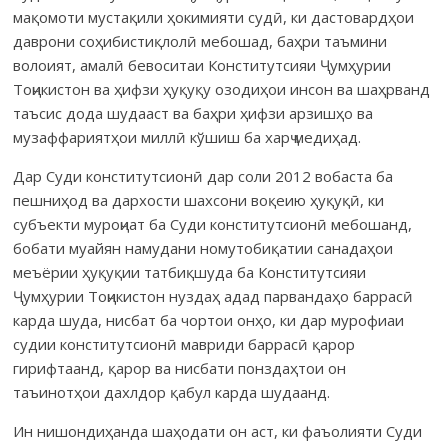
мақомоти мустақили ҳокимияти судӣ, ки дастовардҳои
даврони соҳибистиқлолӣ мебошад, баҳри таъмини
волоият, амалӣ бевоситаи Конститутсияи Ҷумҳурии
Тоҷикистон ва ҳифзи ҳуқуқу озодиҳои инсон ва шаҳрванд
таъсис дода шудааст ва баҳри ҳифзи арзишҳо ва
музаффариятҳои миллӣ кўшиш ба харҷ медиҳад.
Дар Суди конститутсионӣ дар соли 2012 вобаста ба
пешниҳод ва дархости шахсони воқеию ҳуқуқӣ, ки
субъекти муроҷиат ба Суди конститутсионӣ мебошанд,
бобати муайян намудани номутобиқатии санадаҳои
меъёрии ҳуқуқии татбиқшуда ба Конститутсияи
Ҷумҳурии Тоҷикистон нуздаҳ адад парвандаҳо баррасӣ
карда шуда, нисбат ба чортои онҳо, ки дар мурофиаи
судии конститутсионӣ мавриди баррасӣ қарор
гирифтаанд, қарор ва нисбати понздаҳтои он
таъинотҳои дахлдор қабул карда шудаанд.
Ин нишондиҳанда шаҳодати он аст, ки фаъолияти Суди