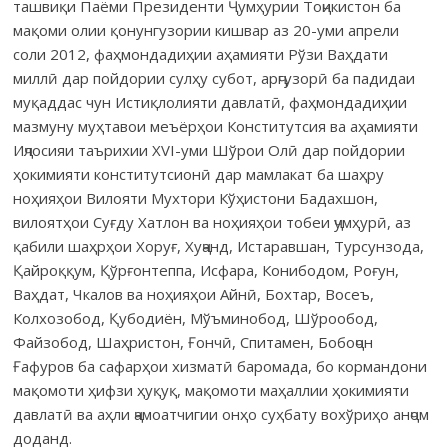
ташвиқи Паёми Президенти Ҷумҳурии Тоҷикистон ба
мақоми олии қонунгузории кишвар аз 20-уми апрели
соли 2012, фаҳмондадиҳии аҳамияти Рўзи Ваҳдати
миллӣ дар пойдории сулҳу субот, арҷгузорӣ ба падидаи
муқаддас чун Истиқлолияти давлатӣ, фаҳмондадиҳии
мазмуну муҳтавои меъёрҳои Конститутсия ва аҳамияти
Иҷлосияи таърихии XVI-уми Шўрои Олӣ дар пойдории
ҳокимияти конститутсионӣ дар мамлакат ба шаҳру
ноҳияҳои Вилояти Мухтори Кўҳистони Бадахшон,
вилоятҳои Суғду Хатлон ва ноҳияҳои тобеи ҷумҳурӣ, аз
қабили шаҳрҳои Хоруғ, Хуҷанд, Истаравшан, Турсунзода,
Қайроққум, Қўрғонтеппа, Исфара, Конибодом, Роғун,
Ваҳдат, Чкалов ва ноҳияҳои Айнӣ, Бохтар, Восеъ,
Колхозобод, Қубодиён, Мўъминобод, Шўрообод,
Файзобод, Шаҳристон, Ғончӣ, Спитамен, Бобоҷон
Ғафуров ба сафарҳои хизматӣ баромада, бо кормандони
мақомоти ҳифзи ҳуқуқ, мақомоти маҳаллии ҳокимияти
давлатӣ ва аҳли ҷамоатчигии онҳо суҳбату вохўриҳо анҷом
доданд.