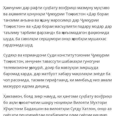
Ҳамчунин дар рафти суҳбату вохўриҳо мазмуну муҳтаво
ва аҳамияти қонунҳои Ҷумҳурии Тоҷикистон «Дар бораи
танзими анъана ва ҷашну маросимҳо дар Ҷумҳурии
Тоҷикистон» ва «Дар бораи масъулияти падару модар дар
таълиму тарбияи фарзанд» ба ҷамъомадагон фаҳмонида
шуда, ба саволҳои сершумори онҳо ҷавобҳои мушаххас
гардонида шуд.
Судяҳо ва кормандони Суди конститутсионии Ҷумҳурии
Тоҷикистон, инчунин тавассути шабакаҳои гуногуни
телевизиони ҷумҳурӣ, доир ба мавзуҳои зикршуда
баромад карда, дар матбуот хабару мақолаҳои зиёде ба
чоп расонида, тасмим гирифтаанд, ки минбаъд низ амали
мазкурро идома диҳанд.
Ҳамзамон, бояд зикр намуд, ки ҳангоми суҳбату вохўриҳо
бо аҳли ҷамоатчигии шаҳру ноҳияҳои Вилояти Мухтори
Кўҳистони Бадахшон ва вилоятҳои Суғду Хатлон, онҳо аз
сиёсати пешгирифтаи роҳбарияти олии сиёсии кишвар