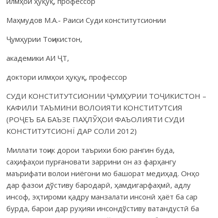
илмҳои ҳуқуқ, профессор
Маҳмудов М.А.- Раиси Суди конститутсионии
Ҷумҳурии Тоҷикистон,
академики АИ ҶТ,
доктори илмҳои ҳуқуқ, профессор
СУДИ КОНСТИТУТСИОНИИ ҶУМҲУРИИ ТОҶИКИСТОН –
КАФИЛИ ТАЪМИНИ ВОЛОИЯТИ КОНСТИТУТСИЯ
(РОҶЕЪ БА БАЪЗЕ ПАҲЛЎҲОИ ФАЪОЛИЯТИ СУДИ
КОНСТИТУТСИОНЇ ДАР СОЛИ 2012)
Миллати тоҷик дорои таърихи бою рангин буда,
саҳифаҳои пурғановати заррини он аз фарҳангу
маърифати волои ниёгони мо башорат медиҳад. Онҳо
дар фазои дўстиву бародарӣ, ҳамдигарфаҳмӣ, адлу
инсоф, эҳтироми қадру манзалати инсонӣ ҳаёт ба сар
бурда, барои дар руҳияи инсондўстиву ватандустӣ ба