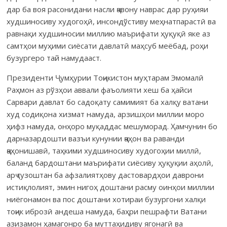
дар ба воя расонидани насли ҷавону наврас дар руҳияи
худшиносиву худогоҳӣ, инсондўстиву меҳнатпарастӣ ва
равнақи худшиносии миллию маърифати ҳуқуқӣ яке аз
самтҳои муҳими сиёсати давлатӣ маҳсуб меёбад, роҳи
бузургеро тай намудааст.
Президенти Ҷумҳурии Тоҷикистон муҳтарам Эмомалӣ
Раҳмон аз рўзҳои аввали фаъолияти хеш ба ҳайси
Сарвари давлат бо садоқату самимият ба халқу ватани
худ содиқона хизмат намуда, арзишҳои миллии моро
ҳифз намуда, онҳоро муқаддас мешуморад. Ҳамчунин бо
дарназардошти вазъи кунунии ҷаҳон ва раванди
ҷаҳонишавӣ, таҳкими худшиносиву худогоҳии миллӣ,
баланд бардоштани маърифати сиёсиву ҳуқуқии аҳолӣ,
арҷ гузоштан ба афзалиятҳову дастовардҳои даврони
истиқлолият, эмин нигоҳ доштани расму оинҳои миллии
ниёгонамон ва пос доштани хотираи бузургони халқи
тоҷик иброзӣ андеша намуда, баҳри пешрафти Ватани
азизамон ҳамагонро ба муттаҳидиву ягонагӣ ва