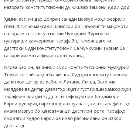
назорати конститутсионии ду кишвар таккони ҷиддӣ дод.
Ҳамин аст, ки дар доираи санади мазкур моҳи феврали
соли 2013 бо мақсади шиносоӣ бо фаъолияти мақомоти
назорати конститутсионии Ҷумҳурии Туркия ва
густариши ҳамкориҳои тарафайн, намояндагони
дастгоҳи Суди конститут­сионӣ ба Ҷумҳурии Туркия ба
сафари хизматӣ фиристода шуданд.
Илова бар ин, аз ҷониби Суди конститутсионии Ҷумҳурии
Тоҷикистон айни ҳол ба якчанд Судҳои конститутсионии
далатҳои дигар аз қабили: Латвия, Литва, Эстония,
Молдова ва дигар давлатҳо ҷиҳати густариши ҳамкориҳои
тарафайн лоиҳаи Ёддошти тафоҳум оид ба ҳамкорӣ
барои мувофиқа ирсол карда шудааст, ки аз тарафи онҳо
амали мазкур бо қаноатмандӣ дастгирӣ ёфта, тарафҳо
омодагии худро барои ба имзо расонидани он изҳор
доштанд.