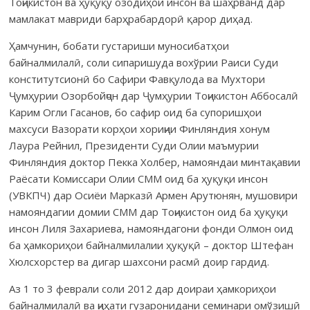
Тоҷикистон ва ҳуқуқу озодиҳои инсон ва шаҳрванд дар
мамлакат мавриди барҳрабардорӣ қарор диҳад.
Ҳамчунин, бобати густариши муносибатҳои
байналмилалӣ, соли сипаришуда вохўрии Раиси Суди
конститутсионӣ бо Сафири Фавқулода ва Мухтори
Ҷумҳурии Озорбойҷон дар Ҷумҳурии Тоҷикистон Аббосалӣ
Карим Огли Гасанов, бо сафир оид ба супоришҳои
махсуси Вазорати корҳои хориҷии Финляндия хонум
Лаура Рейнил, Президенти Суди Олии маъмурии
Финляндия доктор Пекка Холбер, намояндаи минтақавии
Раёсати Комиссари Олии СММ оид ба ҳуқуқи инсон
(УВКПЧ) дар Осиёи Марказӣ Армен Арутюнян, мушовири
намояндагии домии СММ дар Тоҷикистон оид ба ҳуқуқи
инсон Лиля Захариева, намояндагони фонди Олмон оид
ба ҳамкориҳои байналмилалии ҳуқуқӣ – доктор Штефан
Хюлсхорстер ва дигар шахсони расмӣ доир гардид.
Аз 1 то 3 феврали соли 2012 дар доираи ҳамкориҳои
байналмилалӣ ва ҷиҳати гузаронидани семинари омўзишӣ