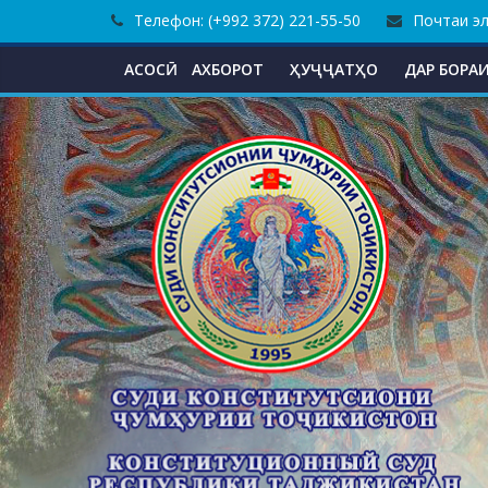
Skip
Телефон: (+992 372) 221-55-50
Почтаи эле
to
content
АСОСӢ
АХБОРОТ
ҲУҶҶАТҲО
ДАР БОРАИ