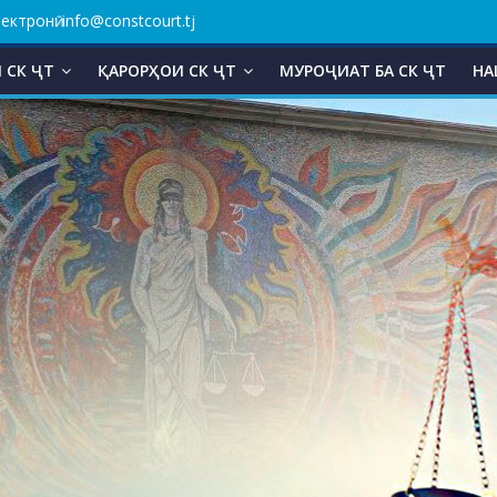
ктронӣ: info@constcourt.tj
 СК ҶТ
ҚАРОРҲОИ СК ҶТ
МУРОҶИАТ БА СК ҶТ
НА