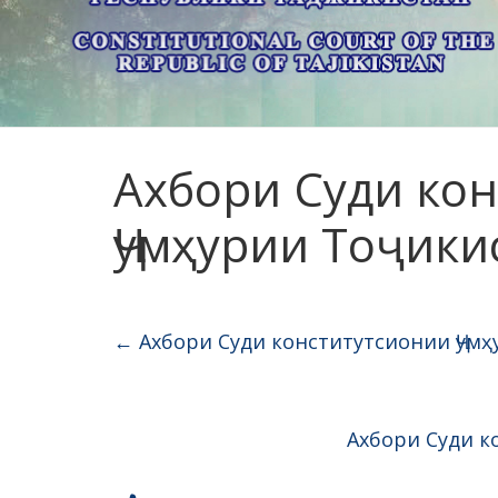
Ахбори Суди ко
Ҷумҳурии Тоҷики
←
Ахбори Суди конститутсионии Ҷумҳ
Ахбори Суди к