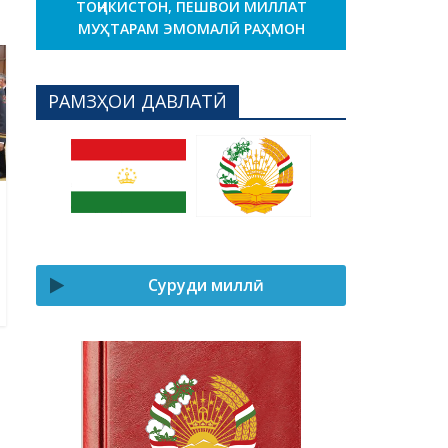
ТОҶИКИСТОН, ПЕШВОИ МИЛЛАТ
МУҲТАРАМ ЭМОМАЛӢ РАҲМОН
РАМЗҲОИ ДАВЛАТӢ
Суруди миллӣ