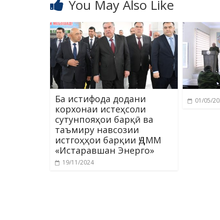
You May Also Like
Ба истифода додани
01/05/2
корхонаи истеҳсоли
сутунпояҳои барқӣ ва
таъмиру навсозии
истгоҳҳои барқии ҶДММ
«Истаравшан Энерго»
19/11/2024