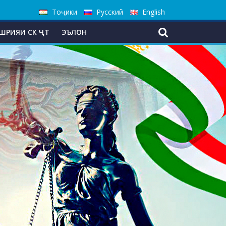
Тоҷики
Русский
English
ШРИЯИ СК ҶТ
ЭЪЛОН