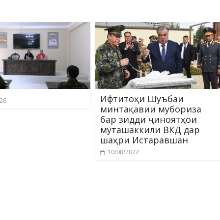
Ифтитоҳи Шуъбаи
026
минтақавии мубориза
бар зидди ҷиноятҳои
муташаккили ВКД дар
шаҳри Истаравшан
10/08/2022