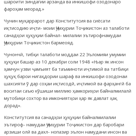
шароити зиндагии арзанда ва инкишофи озодонаро
фароҳам меорад.»
Чунин муқаррарот дар Конститутсия ва сиёсати
иқтисодию иҷти- моии Ҷумҳурии Тоҷикистон аз талаботи
санадҳои ҳуқуқии байнал- милалии эътирофнамудаи
Ҷумҳурии Тоҷикистон бармеояд.
Чунончӣ, тибқи талаботи моддаи 22 Эъломияи умумии
ҳуқуқи башар аз 10 декабри соли 1948 «Њар як инсон
ҳамчун узви ҷамъият ба таъминоти иҷтимоӣ ва татбиқи
ҳуқуқ барои нигаҳдории шараф ва инкишофи озодонаи
шахсияти ў дар соҳаи иқтисодӣ, иҷтимоӣ ва фарҳангӣ ба
воситаи саъю кўшиши миллию ҳамкориҳои байналмилалӣ
мутобиқи сохтор ва имкониятҳои ҳар як давлат ҳақ
дорад».
Конститутсия ва санадҳои ҳуқуқии байналмилалии
эътироф- намудаи Ҷумҳурии Тоҷикистон дар баробари
арзиши олӣ ва дахл- нопазир эълон намудани инсон ва