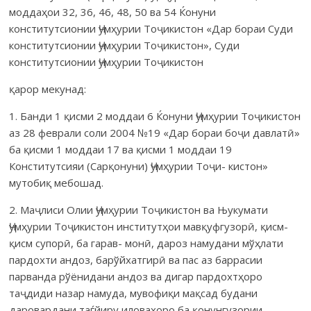
моддаҳои 32, 36, 46, 48, 50 ва 54 Ќонуни
конститутсионии Ҷумҳурии Тоҷикистон «Дар бораи Суди
конститутсионии Ҷумҳурии Тоҷикистон», Суди
конститутсионии Ҷумҳурии Тоҷикистон
қарор мекунад:
1. Банди 1 қисми 2 моддаи 6 Ќонуни Ҷумҳурии Тоҷикистон
аз 28 феврали соли 2004 №19 «Дар бораи боҷи давлатӣ»
ба қисми 1 моддаи 17 ва қисми 1 моддаи 19
Конститутсияи (Сарқонуни) Ҷумҳурии Тоҷи- кистон»
мутобиқ мебошад.
2. Маҷлиси Олии Ҷумҳурии Тоҷикистон ва Њукумати
Ҷумҳурии Тоҷикистон институтҳои мавқуфгузорӣ, қисм-
қисм супорӣ, ба гарав- монӣ, дароз намудани мўҳлати
пардохти андоз, барўйхатгирӣ ва пас аз баррасии
парванда рўёнидани андоз ва дигар пардохтҳоро
таҷдиди назар намуда, мувофиқи мақсад будани
даровардани таѓйиру иловаҳоро ба қонунгузории