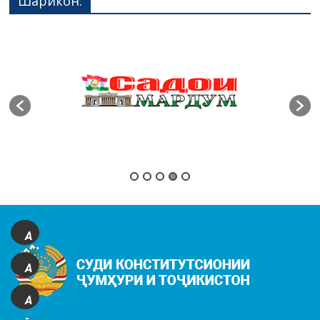
Шарикон:
A
+
A
A
-