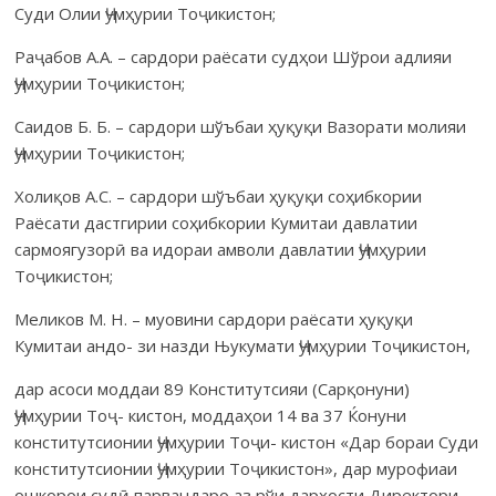
Суди Олии Ҷумҳурии Тоҷикистон;
Раҷабов А.А. – сардори раёсати судҳои Шўрои адлияи
Ҷумҳурии Тоҷикистон;
Саидов Б. Б. – сардори шўъбаи ҳуқуқи Вазорати молияи
Ҷумҳурии Тоҷикистон;
Холиқов А.С. – сардори шўъбаи ҳуқуқи соҳибкории
Раёсати дастгирии соҳибкории Кумитаи давлатии
сармоягузорӣ ва идораи амволи давлатии Ҷумҳурии
Тоҷикистон;
Меликов М. Н. – муовини сардори раёсати ҳуқуқи
Кумитаи андо- зи назди Њукумати Ҷумҳурии Тоҷикистон,
дар асоси моддаи 89 Конститутсияи (Сарқонуни)
Ҷумҳурии Тоҷ- кистон, моддаҳои 14 ва 37 Ќонуни
конститутсионии Ҷумҳурии Тоҷи- кистон «Дар бораи Суди
конститутсионии Ҷумҳурии Тоҷикистон», дар мурофиаи
ошкорои судӣ парвандаро аз рўи дархости Директори