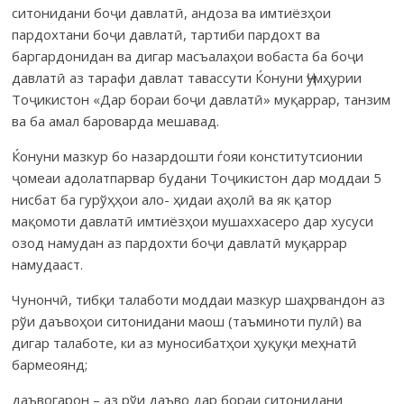
ситонидани боҷи давлатӣ, андоза ва имтиёзҳои
пардохтани боҷи давлатӣ, тартиби пардохт ва
баргардонидан ва дигар масъалаҳои вобаста ба боҷи
давлатӣ аз тарафи давлат тавассути Ќонуни Ҷумҳурии
Тоҷикистон «Дар бораи боҷи давлатӣ» муқаррар, танзим
ва ба амал бароварда мешавад.
Ќонуни мазкур бо назардошти ѓояи конститутсионии
ҷомеаи адолатпарвар будани Тоҷикистон дар моддаи 5
нисбат ба гурўҳҳои ало- ҳидаи аҳолӣ ва як қатор
мақомоти давлатӣ имтиёзҳои мушаххасеро дар хусуси
озод намудан аз пардохти боҷи давлатӣ муқаррар
намудааст.
Чунончӣ, тибқи талаботи моддаи мазкур шаҳрвандон аз
рўи даъвоҳои ситонидани маош (таъминоти пулӣ) ва
дигар талаботе, ки аз муносибатҳои ҳуқуқи меҳнатӣ
бармеоянд;
даъвогарон – аз рўи даъво дар бораи ситонидани