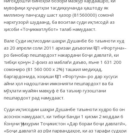
нигоҳдошти биноҳои бозори мазкур кардаашро, ки
мувофиқи ҳуҷҷатҳои тасдиқкунанда ҳаштоду як
миллиону панҷсаду шаст ҳазор (81560000) сомонӣ
нархгузорӣ шудаанд, ба воситаи суди иқтисодӣ аз
ҳисоби «Тоҷикматлубот» талаб намудааст.
Вале Суди иқтисодии шаҳри Душанбе бо таъиноти худ
аз 20 апрели соли 2011 аризаи даъвогии ҶСП «Фортуна»-
ро бинобар пешпардохт накардани боҷи давлатӣ, ки
тибқи қонун 2-фоиз аз маблаѓи даъво, яъне 1 631 200
сомониро (81 560 000 х 2%) ташкил медиҳад,
баргардонида, хоҳиши ҶСП «Фортуна»-ро дар хусуси
айни ҳол надоштани имконияти пешпардохт ва ба
мўҳлати муайян мавқуф ё ба таъхир гузоштани
пешпардохт рад намудааст.
Суди иқтисодии шаҳри Душанбе таъиноти худро бо он
асоснок намудааст, ки тибқи банди 1 қисми 2 моддаи 6
Ќонуни Ҷумҳурии Тоҷикистон «Дар бораи боҷи давлатӣ»,
«Боҷи давлатӣ аз рўи парвандаҳое, ки аз тарафи судҳои