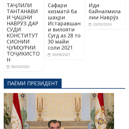
ТАҶЛИЛИ
Сафари
Иди
ТАНТАНАВИ
хизматӣ ба
байналмила
И ҶАШНИ
шаҳри
лии Наврӯз
НАВРӮЗ ДАР
Истаравшан
20/03/2024
СУДИ
и вилояти
КОНСТИТУТ
Суғд аз 28 то
СИОНИИ
30 майи
ҶУМҲУРИИ
соли 2021
ТОҶИКИСТО
30/06/2021
Н
06/04/2026
ПАЁМИ ПРЕЗИДЕНТ