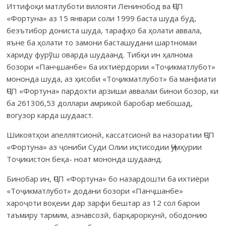
Иттифоқи матлуботи вилояти Ленинобод ва ҶСП
«Фортуна» аз 15 январи соли 1999 баста шуда буд,
беэътибор дониста шуда, тарафҳо ба ҳолати аввала,
яъне ба ҳолати то замони басташудани шартномаи
хариду фурўш оварда шудаанд. Тибқи ин ҳалнома
бозори «Панҷшанбе» ба ихтиёрдории «Тоҷикматлубот»
мононда шуда, аз ҳисоби «Тоҷикматлубот» ба манфиати
ҶСП «Фортуна» пардохти арзиши аввалаи бинои бозор, ки
ба 261306,53 доллари амрикоӣ баробар мебошад,
вогузор карда шудааст.
Шикоятҳои апеллятсионӣ, кассатсионӣ ва назоратии ҶСП
«Фортуна» аз ҷониби Суди Олии иқтисодии Ҷумҳурии
Тоҷикистон беқа- ноат мононда шудаанд.
Бинобар ин, ҶСП «Фортуна» бо назардошти ба ихтиёри
«Тоҷикматлубот» додани бозори «Панҷшанбе»
хароҷоти воқеии дар зарфи бештар аз 12 сол барои
таъмиру тармим, азнавсозӣ, барқароркунӣ, ободонию