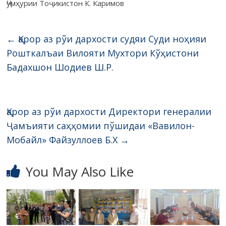
Ҷумҳурии Тоҷикистон К. Каримов
←
Қарор аз рўи дархости судяи Суди ноҳияи
Рошткалъаи Вилояти Мухтори Кўҳистони
Бадахшон Шодиев Ш.Р.
Қарор аз рўи дархости Директори генералии
Ҷамъияти саҳҳомии пўшидаи «Вавилон-
Мобайл» Файзуллоев Б.Х
→
You May Also Like