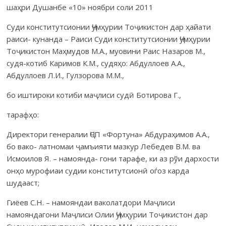
шаҳри Душанбе «10» ноябри соли 2011
Суди конститутсионии Ҷумҳурии Тоҷикистон дар ҳайати
раиси- кунанда – Раиси Суди конститутсионии Ҷумҳурии
Тоҷикистон Маҳмудов М.А., муовини Раис Назаров М.,
судя-котиб Каримов К.М., судяҳо: Абдуллоев А.А.,
Абдуллоев Л.И., Гулзорова М.М.,
бо иштироки котиби маҷлиси судӣ Ботирова Г.,
тарафҳо:
Директори генералии ҶСП «Фортуна» Абдураҳимов А.А.,
бо вако- латномаи ҷамъияти мазкур Лебедев В.М. ва
Исмоилов Я. – намоянда- гони тарафе, ки аз рўи дархости
онҳо мурофиаи судии конститутсионӣ оѓоз карда
шудааст;
Гиёев С.Н. – намояндаи ваколатдори Маҷлиси
намояндагони Маҷлиси Олии Ҷумҳурии Тоҷикистон дар