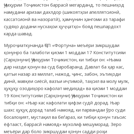
Ҷумҳурии Тоҷикистон баррасӣ мегарданд, то пешниҳод
намудани аризаи дахлдор (шикоятҳои апеллятсионӣ,
кассатсионӣ ва назоратӣ), ҳамчунин ҳангоми аз тарафи
судяҳо додани нусхаҳои ҳуҷҷатҳо» бояд пешпардохт
карда шавад.
Муроҷиаткунанда ҶСП «Фортуна» меъёри зикршудаи
қонунро ба талаботи қисми 1 моддаи 17 Конститутсияи
(Сарқонуни) Ҷумҳурии Тоҷикистон, ки тибқи он: «Њама
дар назди қонун ва суд баробаранд. Давлат ба ҳар кас,
қатъи назар аз миллат, нажод, ҷинс, забон, эътиқоди
динӣ, мавқеи сиёсӣ, вазъи иҷтимоӣ, таҳсил ва молу мулк,
ҳуқуқу озодиҳоро кафолат медиҳад» ва қисми 1 моддаи
19 Конститутсияи (Сарқонуни) Ҷумҳурии Тоҷикистон ки
тибқи он: «Њар кас кафолати ҳифзи судӣ дорад. Њар
шахс ҳуқуқ дорад талаб намояд, ки парвандаи ўро суди
босалоҳият, мустақил ва беѓараз, ки тибқи қонун таъсис
ёфтааст, баррасӣ намояд» мухолиф мешуморад. Зеро
меъёри дар боло зикршудаи қонун садди роҳи