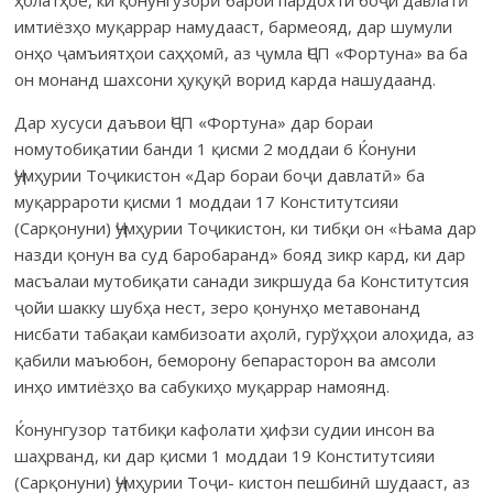
имтиёзҳо муқаррар намудааст, бармеояд, дар шумули
онҳо ҷамъиятҳои саҳҳомӣ, аз ҷумла ҶСП «Фортуна» ва ба
он монанд шахсони ҳуқуқӣ ворид карда нашудаанд.
Дар хусуси даъвои ҶСП «Фортуна» дар бораи
номутобиқатии банди 1 қисми 2 моддаи 6 Ќонуни
Ҷумҳурии Тоҷикистон «Дар бораи боҷи давлатӣ» ба
муқаррароти қисми 1 моддаи 17 Конститутсияи
(Сарқонуни) Ҷумҳурии Тоҷикистон, ки тибқи он «Њама дар
назди қонун ва суд баробаранд» бояд зикр кард, ки дар
масъалаи мутобиқати санади зикршуда ба Конститутсия
ҷойи шакку шубҳа нест, зеро қонунҳо метавонанд
нисбати табақаи камбизоати аҳолӣ, гурўҳҳои алоҳида, аз
қабили маъюбон, беморону бепарасторон ва амсоли
инҳо имтиёзҳо ва сабукиҳо муқаррар намоянд.
Ќонунгузор татбиқи кафолати ҳифзи судии инсон ва
шаҳрванд, ки дар қисми 1 моддаи 19 Конститутсияи
(Сарқонуни) Ҷумҳурии Тоҷи- кистон пешбинӣ шудааст, аз