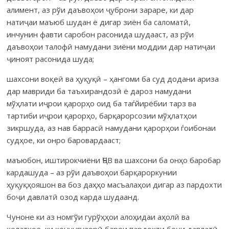
алимент, аз рўи даъвоҳои ҷуброни зараре, ки дар
натиҷаи маъюб шудан ё дигар зиён ба саломатӣ,
инчунин фавти саробон расонида шудааст, аз рўи
даъвоҳои талофӣ намудани зиёни моддии дар натиҷаи
ҷиноят расонида шуда;
шахсони воқеӣ ва ҳуқуқӣ – ҳангоми ба суд додани ариза
дар мавриди ба таъхирандозӣ ё дароз намудани
мўҳлати иҷрои қарорҳо оид ба таѓйирёбии тарз ва
тартиби иҷрои қарорҳо, барқарорсозии мўҳлатҳои
зикршуда, аз нав баррасӣ намудани қарорҳои ѓоибонаи
судҳое, ки онро баровардааст;
маъюбон, иштирокчиёни ҶБВ ва шахсони ба онҳо баробар
кардашуда – аз рўи даъвоҳои барқароркунии
ҳуқуқҳояшон ва боз даҳҳо масъалаҳои дигар аз пардохти
боҷи давлатӣ озод карда шудаанд.
Чуноне ки аз номгўи гурўҳҳои алоҳидаи аҳолӣ ва
ҳолатҳое, ки қонунгузорӣ барои пардохти боҷи давлатӣ