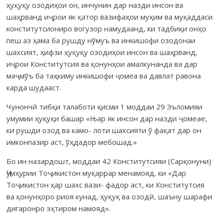
ҳуқуқу озодиҳои он, инчунин дар назди инсон ва
шаҳрванд иҷрои як қатор вазифаҳои муҳим ва муқаддаси
конститутсиониро вогузор намудаанд, ки тадбиқи онҳо
пеш аз ҳама ба рушду нўмуъ ва инкишофи озодонаи
шахсият, ҳифзи ҳуқуқу озодиҳои инсон ва шаҳрванд,
иҷрои Конститутсия ва қонунҳои амалкунанда ва дар
маҷмўъ ба таҳкиму инкишофи ҷомеа ва давлат равона
карда шудааст.
Чунончӣ тибқи талаботи қисми 1 моддаи 29 Эъломияи
умумии ҳуқуқи башар «Њар як инсон дар назди ҷомеае,
ки рушди озод ва камо- лоти шахсияти ў фақат дар он
имконпазир аст, ўҳдадор мебошад.»
Бо ин назардошт, моддаи 42 Конститутсияи (Сарқонуни)
Ҷумҳурии Тоҷикистон муқаррар менамояд, ки «Дар
Тоҷикистон ҳар шахс вази- фадор аст, ки Конститутсия
ва қонунҳоро риоя кунад, ҳуқуқ ва озодӣ, шаъну шарафи
дигаронро эҳтиром намояд».