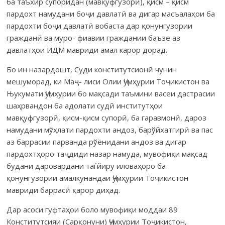
ба таъхир супоридан (мавқуфгузорӣ), қисм – қисм
пардохт намудани боҷи давлатӣ ва дигар масъалаҳои ба
пардохти боҷи давлатӣ вобаста дар қонунгузории
гражданӣ ва муро- фиавии граждании баъзе аз
давлатҳои ИДМ мавриди амал карор дорад.
Бо ин назардошт, Суди конститутсионӣ чунин
мешуморад, ки Маҷ- лиси Олии Ҷумҳурии Тоҷикистон ва
Њукумати Ҷумҳурии бо мақсади таъмини васеи дастрасии
шаҳрвандон ба адолати судӣ институтҳои
мавқуфгузорӣ, қисм-қисм супорӣ, ба гаравмонӣ, дароз
намудани мўҳлати пардохти андоз, барўйхатгирӣ ва пас
аз баррасии парванда рўёнидани андоз ва дигар
пардохтҳоро таҷдиди назар намуда, мувофиқи мақсад
будани даровардани таѓйиру иловаҳоро ба
қонунгузории амалкунандаи Ҷумҳурии Тоҷикистон
мавриди баррасӣ қарор диҳад.
Дар асоси гуфтаҳои боло мувофиқи моддаи 89
Конститутсияи (Сарқонуни) Ҷумҳурии Тоҷикистон,