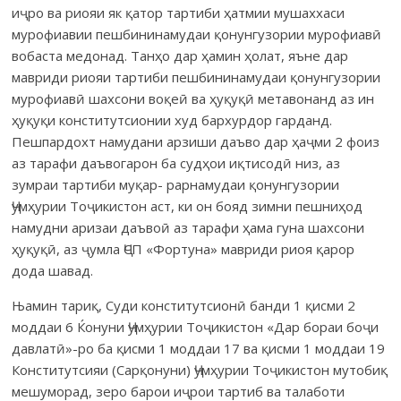
иҷро ва риояи як қатор тартиби ҳатмии мушаххаси
мурофиавии пешбининамудаи қонунгузории мурофиавӣ
вобаста медонад. Танҳо дар ҳамин ҳолат, яъне дар
мавриди риояи тартиби пешбининамудаи қонунгузории
мурофиавӣ шахсони воқеӣ ва ҳуқуқӣ метавонанд аз ин
ҳуқуқи конститутсионии худ бархурдор гарданд.
Пешпардохт намудани арзиши даъво дар ҳаҷми 2 фоиз
аз тарафи даъвогарон ба судҳои иқтисодӣ низ, аз
зумраи тартиби муқар- рарнамудаи қонунгузории
Ҷумҳурии Тоҷикистон аст, ки он бояд зимни пешниҳод
намудни аризаи даъвоӣ аз тарафи ҳама гуна шахсони
ҳуқуқӣ, аз ҷумла ҶСП «Фортуна» мавриди риоя қарор
дода шавад.
Њамин тариқ, Суди конститутсионӣ банди 1 қисми 2
моддаи 6 Ќонуни Ҷумҳурии Тоҷикистон «Дар бораи боҷи
давлатӣ»-ро ба қисми 1 моддаи 17 ва қисми 1 моддаи 19
Конститутсияи (Сарқонуни) Ҷумҳурии Тоҷикистон мутобиқ
мешуморад, зеро барои иҷрои тартиб ва талаботи