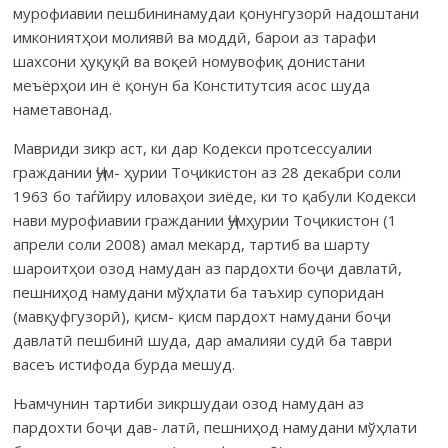
мурофиавии пешбининамудаи қонунгузорӣ надоштани
имкониятҳои молиявӣ ва моддӣ, барои аз тарафи
шахсони ҳуқуқӣ ва воқеӣ номувофиқ донистани
меъёрҳои ин ё қонун ба Конститутсия асос шуда
наметавонад.
Мавриди зикр аст, ки дар Кодекси протсессуалии
граждании Ҷум- ҳурии Тоҷикистон аз 28 декабри соли
1963 бо таѓйиру иловаҳои зиёде, ки то қабули Кодекси
нави мурофиавии граждании Ҷумҳурии Тоҷикистон (1
апрели соли 2008) амал мекард, тартиб ва шарту
шароитҳои озод намудан аз пардохти боҷи давлатӣ,
пешниҳод намудани мўҳлати ба таъхир супоридан
(мавқуфгузорӣ), қисм- қисм пардохт намудани боҷи
давлатӣ пешбинӣ шуда, дар амалияи судӣ ба таври
васеъ истифода бурда мешуд.
Њамчунин тартиби зикршудаи озод намудан аз
пардохти боҷи дав- латӣ, пешниҳод намудани мўҳлати