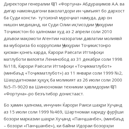
Директори генералии ҶСП «Фортуна» Абдураҳимов А.А. ва
дигар намояндагони ваколатдори ин ҷамъият бо дархост
ба Суди консти- тутсионӣ муроҷиат намуда, дар он
нишон медиҳанд, ки Суди Олии иқтисодии Ҷумҳурии
Тоҷикистон бо ҳалномаи худ аз 2 апрели соли 2010
даъвои мақомоти Агентии назоратии давлатии молиявӣ
ва мубориза бо коррупсияи Ҷумҳурии Тоҷикистонро
қисман қонеъ карда, Ќарори Раёсати Иттифоқи
матлуботи вилояти Ленинобод аз 31 декабри соли 1998
№118, Ќарори Раёсати Иттифоқи «Тоҷикматлубот»
(минбаъд «Тоҷикматлубот») аз 11 январи соли 1999 №2,
Шаҳодатномаи ҳуқуқ ба моликият аз 26 июли соли 2000
№5-П-9020 ва Шиносномаи техникии ҳавлидории ҶСП
«Фортуна»-ро беэътибор донистааст.
Бо ҳамин ҳалнома, инчунин Ќарори Раиси шаҳри Хуҷанд
аз 15 июли соли 1999 №469, Шартномаи хариду фурўши
бозори марказии шаҳри Хуҷанд «Панҷшанбе», (минбаъд
– бозори «Панҷшанбе»), ки байни Идораи бозорҳои