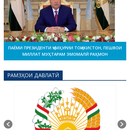
ПАЁМИ ПРЕЗИДЕНТИ ҶУМҲУРИИ ТОҶИКИСТОН, ПЕШВОИ
МИЛЛАТ МУҲТАРАМ ЭМОМАЛӢ РАҲМОН
РАМЗҲОИ ДАВЛАТӢ