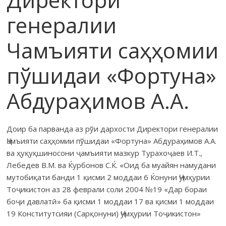
генералии
Чамъияти саҳҳомии
пўшидаи «Фортуна»
Абдураҳимов А.А.
Доир ба парванда аз рўи дархости Директори генералии
Ҷамъияти саҳҳомии пўшидаи «Фортуна» Абдураҳимов А.А.
ва ҳуқуқшиносони ҷамъияти мазкур Турахоҷаев И.Т.,
Лебедев В.М. ва Ќурбонов С.Ќ. «Оид ба муайян намудани
мутобиқати банди 1 қисми 2 моддаи 6 Ќонуни Ҷумҳурии
Тоҷикистон аз 28 феврали соли 2004 №19 «Дар бораи
боҷи давлатӣ» ба қисми 1 моддаи 17 ва қисми 1 моддаи
19 Конститутсияи (Сарқонуни) Ҷумҳурии Тоҷикистон»