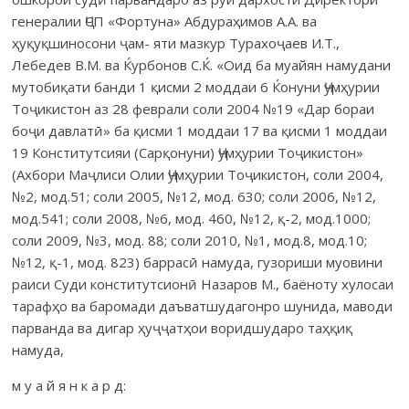
генералии ҶСП «Фортуна» Абдураҳимов А.А. ва
ҳуқуқшиносони ҷам- яти мазкур Турахоҷаев И.Т.,
Лебедев В.М. ва Ќурбонов С.Ќ. «Оид ба муайян намудани
мутобиқати банди 1 қисми 2 моддаи 6 Ќонуни Ҷумҳурии
Тоҷикистон аз 28 феврали соли 2004 №19 «Дар бораи
боҷи давлатӣ» ба қисми 1 моддаи 17 ва қисми 1 моддаи
19 Конститутсияи (Сарқонуни) Ҷумҳурии Тоҷикистон»
(Ахбори Маҷлиси Олии Ҷумҳурии Тоҷикистон, соли 2004,
№2, мод.51; соли 2005, №12, мод. 630; соли 2006, №12,
мод.541; соли 2008, №6, мод. 460, №12, қ-2, мод.1000;
соли 2009, №3, мод. 88; соли 2010, №1, мод.8, мод.10;
№12, қ-1, мод. 823) баррасӣ намуда, гузориши муовини
раиси Суди конститутсионӣ Назаров М., баёноту хулосаи
тарафҳо ва баромади даъватшудагонро шунида, маводи
парванда ва дигар ҳуҷҷатҳои воридшударо таҳқиқ
намуда,
м у а й я н к а р д: