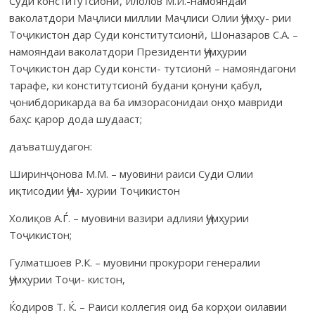
Суди конститутсионӣ, Илолов М.И.-намояндаи
ваколатдори Маҷлиси миллии Маҷлиси Олии Ҷумҳу- рии
Тоҷикистон дар Суди конститутсионӣ, Шоназаров С.А. –
намояндаи ваколатдори Президенти Ҷумҳурии
Тоҷикистон дар Суди консти- тутсионӣ – намояндагони
тарафе, ки конститутсионӣ будани қонуни қабул,
ҷонибдорикарда ва ба имзорасонидаи онҳо мавриди
баҳс қарор дода шудааст;
даъватшудагон:
Ширинҷонова М.М. – муовини раиси Суди Олии
иқтисодии Ҷум- ҳурии Тоҷикистон
Холиқов А.Ѓ. – муовини вазири адлияи Ҷумҳурии
Тоҷикистон;
Гулматшоев Р.К. – муовини прокурори генералии
Ҷумҳурии Тоҷи- кистон,
Ќодиров Т. Ќ. – Раиси коллегия оид ба корҳои оилавии