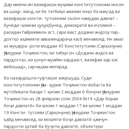
Дар миёни ин вазифаҳои муҳими конститутсионии инсон
ва шаҳр- ванд, ки бе татбиқи амалии онҳо ба мақсад ва
вазифаҳои консти- тутсионии эълон намудаи давлат –
бунёди ҷомеаи ҳуқуқбунёд, демократӣ ва иҷтимоӣ –
расидан ѓайриимкон аст, сари вақт додани андозу пар-
дохтҳо аҳамияти аввалиндараҷа касб менамояд. Ин амал
аз муқарра- роти моддаи 45 Конститутсияи (Сарқонуни)
Ҷумҳурии Тоҷикистон, ки тибқи он «Додани андоз ва
пардохтҳо, ки қонун муайян кардааст, вазифаи ҳар кас
мебошад», сарчашма мегирад.
Бо назардошти гуфтаҳои зикршуда, Суди
конститутсионии Ҷум- ҳурии Тоҷикистон вобаста ба
мутобиқати банди 1 қисми 2 моддаи 6 Ќонуни Ҷумҳурии
Тоҷикистон аз 28 феврали соли 2004 №19 «Дар бораи
боҷи давлатӣ» ба қисми 1 моддаи 17 ва қисми 1 моддаи
19 Консти- тутсияи (Сарқонуни) Ҷумҳурии Тоҷикистон
қайд менамояд, ки моҳияти боҷи давлатӣ ҳамчун
пардохти ҳатмӣ ба буҷети давлатӣ, объектҳои