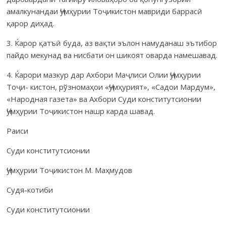
амалкунандаи Ҷумҳурии Тоҷикистон мавриди баррасӣ
қарор диҳад.
3. Ќарор қатъӣ буда, аз вақти эълон намуданаш эътибор
пайдо мекунад ва нисбати он шикоят оварда намешавад.
4. Ќарори мазкур дар Ахбори Маҷлиси Олии Ҷумҳурии
Тоҷи- кистон, рўзномаҳои «Ҷумҳурият», «Садои Мардум»,
«Народная газета» ва Ахбори Суди конститутсионии
Ҷумҳурии Тоҷикистон нашр карда шавад.
Раиси
Суди конститутсионии
Ҷумҳурии Тоҷикистон М. Маҳмудов
Судя-котиби
Суди конститутсионии