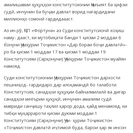
амалишавии ҳуқуқҳои конститутсионии Ҷамъият ба ҳифзи
судӣ, инчунин ба буҷаи давлат ворид нагардидани
миллионҳо сомонӣ гардидаааст.
Аз ин рў, ҶСП «Фортуна» аз Суди конститутсионӣ хоҳиш
наму- дааст, ки мутобиқати банди 1 қисми 2 моддаи 6
Ќонуни Ҷумҳурии Тоҷикистон «Дар бораи боҷи давлатӣ»-
ро ба қисми 1 моддаи 17 ва қисми 1 моддаи 19
Конститутсияи (Сарқонуни) Ҷумҳурии Тоҷикистон муайян
намояд.
Суди конститутсионии Ҷумҳурии Тоҷикистон дархости
пешниҳод- гардидаро дар алоқамандӣ бо талаботи
Конститутсия, санадҳои ҳуқуқии байналмилалӣ ва дигар
санадҳои меёърии ҳуқуқӣ, инчунин амалияи судӣ
мавриди санҷишу таҳлил қарор дода, қайд менамояд, ки
тибқи муқаррароти қисми дуюми моддаи 1
Конститутсияи (Сарқонуни) Ҷум- ҳурии Тоҷикистон
«Тоҷикистон давлатӣ иҷтимоӣ буда, барои ҳар як инсон