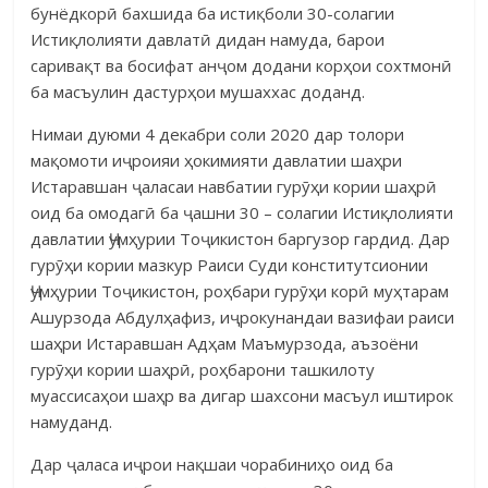
бунёдкорӣ бахшида ба истиқболи 30-солагии
Истиқлолияти давлатӣ дидан намуда, барои
саривақт ва босифат анҷом додани корҳои сохтмонӣ
ба масъулин дастурҳои мушаххас доданд.
Нимаи дуюми 4 декабри соли 2020 дар толори
мақомоти иҷроияи ҳокимияти давлатии шаҳри
Истаравшан ҷаласаи навбатии гурӯҳи кории шаҳрӣ
оид ба омодагӣ ба ҷашни 30 – солагии Истиқлолияти
давлатии Ҷумҳурии Тоҷикистон баргузор гардид. Дар
гурӯҳи кории мазкур Раиси Суди конститутсионии
Ҷумҳурии Тоҷикистон, роҳбари гурӯҳи корӣ муҳтарам
Ашурзода Абдулҳафиз, иҷрокунандаи вазифаи раиси
шаҳри Истаравшан Адҳам Маъмурзода, аъзоёни
гурӯҳи кории шаҳрӣ, роҳбарони ташкилоту
муассисаҳои шаҳр ва дигар шахсони масъул иштирок
намуданд.
Дар ҷаласа иҷрои нақшаи чорабиниҳо оид ба