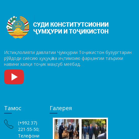
Истиқлолияти давлатии Ҷумҳурии Тоҷикистон бузургтарин
рўй­до­ди сиёсию ҳуқуқӣ ва иҷтимоию фарҳангии таърихи
навини халқи тоҷик маҳсуб меёбад.
Тамос
Галерея
(+992 37)
221-55-50;
Телефони