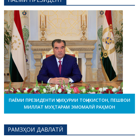
ПАЁМИ ПРЕЗИДЕНТИ ҶУМҲУРИИ ТОҶИКИСТОН, ПЕШВОИ
МИЛЛАТ МУҲТАРАМ ЭМОМАЛӢ РАҲМОН
РАМЗҲОИ ДАВЛАТӢ