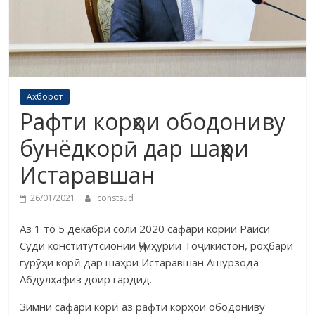
Ахборот
Рафти корҳои ободониву
бунёдкорӣ дар шаҳри
Истаравшан
26/01/2021
constsud
Аз 1 то 5 декабри соли 2020 сафари кории Раиси
Суди конститут­сионии Ҷумҳурии Тоҷикистон, роҳбари
гурӯҳи корӣ дар шаҳри Истарав­шан Ашурзода
Абдулҳафиз доир гардид.
Зимни сафари корӣ аз рафти корҳои ободониву