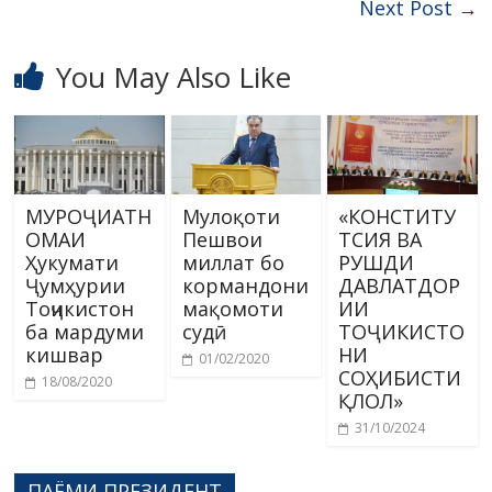
Next Post
→
You May Also Like
МУРОҶИАТН
Мулоқоти
«КОНСТИТУ
ОМАИ
Пешвои
ТСИЯ ВА
Ҳукумати
миллат бо
РУШДИ
Ҷумҳурии
кормандони
ДАВЛАТДОР
Тоҷикистон
мақомоти
ИИ
ба мардуми
судӣ
ТОҶИКИСТО
кишвар
НИ
01/02/2020
СОҲИБИСТИ
18/08/2020
ҚЛОЛ»
31/10/2024
ПАЁМИ ПРЕЗИДЕНТ