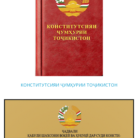
КОНСТИТУТСИЯИ ҶУМҲУРИИ ТОҶИКИСТОН