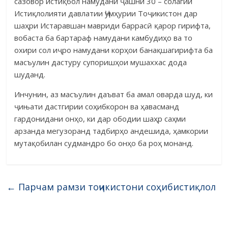
сазовор истиқбол намудани ҷашни 30 – солагии
Истиқлолияти давлатии Ҷумҳурии Тоҷикистон дар
шаҳри Истаравшан мавриди баррасӣ қарор гирифта,
вобаста ба бартараф намудани камбудиҳо ва то
охири сол иҷро намудани корҳои банақшагирифта ба
масъулин дастуру супоришҳои мушаххас дода
шуданд.
Инчунин, аз масъулин даъват ба амал оварда шуд, ки
ҷињати дастги­рии соҳибкорон ва ҳавасманд
гардонидани онҳо, ки дар ободии шаҳр саҳ­ми
арзанда мегузоранд тадбирҳо андешида, ҳамкории
мутақобилан суд­мандро бо онҳо ба роҳ монанд.
←
Парчам рамзи тоҷикистони соҳибистиқлол