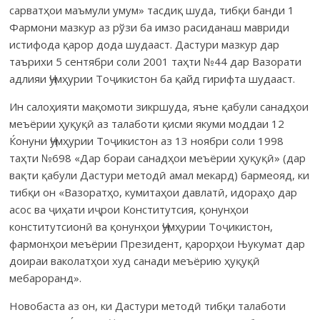
сарватҳои маъмули умум» тасдиқ шуда, тибқи банди 1
Фармони мазкур аз рўзи ба имзо расиданаш мавриди
истифода қарор дода шудааст. Дастури мазкур дар
таърихи 5 сентябри соли 2001 таҳти №44 дар Вазорати
адлияи Ҷумҳурии Тоҷикистон ба қайд гирифта шудааст.
Ин салоҳияти мақомоти зикршуда, яъне қабули санадҳои
меъёрии ҳуқуқӣ аз талаботи қисми якуми моддаи 12
Ќонуни Ҷумҳурии Тоҷикистон аз 13 ноябри соли 1998
таҳти №698 «Дар бораи санадҳои меъёрии ҳуқуқӣ» (дар
вақти қабули Дастури методӣ амал мекард) бармеояд, ки
тибқи он «Вазоратҳо, кумитаҳои давлатӣ, идораҳо дар
асос ва ҷиҳати иҷрои Конститутсия, қонунҳои
конститутсионӣ ва қонунҳои Ҷумҳурии Тоҷикистон,
фармонҳои меъёрии Президент, қарорҳои Њукумат дар
доираи ваколатҳои худ санади меъёрию ҳуқуқӣ
мебароранд».
Новобаста аз он, ки Дастури методӣ тибқи талаботи