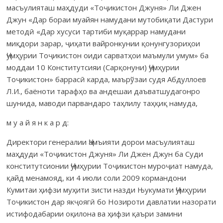
масъулияташ маҳдуди «Тоҷикистон Джуня» Ли Джен
Джун «Дар бораи муайян намудани мутобиқати Дастури
методӣ «Дар хусуси тартиби муқаррар намудани
миқдори зарар, ҷиҳати вайронкунии қонунгузориҳои
Ҷумҳурии Тоҷикистон оиди сарватҳои маъмули умум» ба
моддаи 10 Конститутсияи (Сарқонуни) Ҷумҳурии
Тоҷикистон» баррасӣ карда, маърўзаи судя Абдуллоев
Л.И., баёноти тарафҳо ва андешаи даъватшудагонро
шунида, маводи парвандаро таҳлилу таҳқиқ намуда,
м у а й я н к а р д:
Директори генералии Ҷамъияти дорои масъулияташ
маҳдуди «Тоҷикистон Джуня» Ли Джен Джун ба Суди
конститутсионии Ҷумҳурии Тоҷикистон муроҷиат намуда,
қайд менамояд, ки 4 июли соли 2009 кормандони
Кумитаи ҳифзи муҳити зисти назди Њукумати Ҷумҳурии
Тоҷикистон дар якҷоягӣ бо Нозироти давлатии назорати
истифодабарии оқилона ва ҳифзи қаъри замини