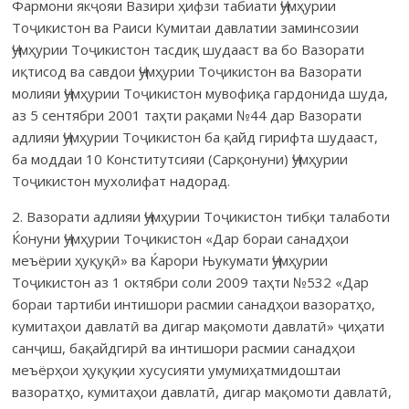
Фармони якҷояи Вазири ҳифзи табиати Ҷумҳурии
Тоҷикистон ва Раиси Кумитаи давлатии заминсозии
Ҷумҳурии Тоҷикистон тасдиқ шудааст ва бо Вазорати
иқтисод ва савдои Ҷумҳурии Тоҷикистон ва Вазорати
молияи Ҷумҳурии Тоҷикистон мувофиқа гардонида шуда,
аз 5 сентябри 2001 таҳти рақами №44 дар Вазорати
адлияи Ҷумҳурии Тоҷикистон ба қайд гирифта шудааст,
ба моддаи 10 Конститутсияи (Сарқонуни) Ҷумҳурии
Тоҷикистон мухолифат надорад.
2. Вазорати адлияи Ҷумҳурии Тоҷикистон тибқи талаботи
Ќо­нуни Ҷумҳурии Тоҷикистон «Дар бораи санадҳои
меъёрии ҳуқуқӣ» ва Ќарори Њукумати Ҷумҳурии
Тоҷикистон аз 1 октябри соли 2009 таҳти №532 «Дар
бораи тартиби интишори расмии санадҳои вазоратҳо,
кумитаҳои давлатӣ ва дигар мақомоти давлатӣ» ҷиҳати
санҷиш, бақайдгирӣ ва интишори расмии санадҳои
меъёрҳои ҳуқуқии хусусияти умумиҳатмидоштаи
вазоратҳо, кумитаҳои давлатӣ, дигар мақомоти давлатӣ,