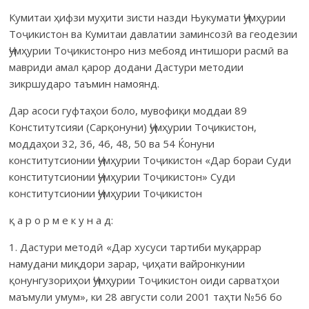
Кумитаи ҳифзи муҳити зисти назди Њукумати Ҷумҳурии
Тоҷи­кистон ва Кумитаи давлатии заминсозӣ ва геодезии
Ҷумҳурии Тоҷи­кистонро низ мебояд интишори расмӣ ва
мавриди амал қарор додани Дастури методии
зикршударо таъмин намоянд.
Дар асоси гуфтаҳои боло, мувофиқи моддаи 89
Конститутсияи (Сарқонуни) Ҷумҳурии Тоҷикистон,
моддаҳои 32, 36, 46, 48, 50 ва 54 Ќонуни
конститутсионии Ҷумҳурии Тоҷикистон «Дар бораи Суди
конститутсионии Ҷумҳурии Тоҷикистон» Суди
конститутсионии Ҷумҳурии Тоҷикистон
қ а р о р м е к у н а д:
1. Дастури методӣ «Дар хусуси тартиби муқаррар
намудани миқдори зарар, ҷиҳати вайронкунии
қонунгузориҳои Ҷумҳурии Тоҷикистон оиди сарватҳои
маъмули умум», ки 28 августи соли 2001 таҳти №56 бо