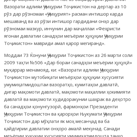
Вазорати адлияи Ҷумҳурии Тоҷикистон на дертар аз 10
рўз дар рўзномаи «Ҷумҳурият» расман интишор карда
мешаванд ва аз рўзи интишор гардидани онҳо дар
рўзномаи мазкур, инчунин дар маҷаллаи «Феҳристи
ягонаи давлатии санадҳои меъёрии ҳуқуқии Ҷумҳурии
Тоҷикистон» мавриди амал қарор мегиранд».
Моддаи 73 Ќонуни Ҷумҳурии Тоҷикистон аз 26 марти соли
2009 таҳти №506 «Дар бораи санадҳои меъёрии ҳуқуқӣ»
муқаррар менамояд, ки: «Вазорати адлияи Ҷумҳурии
Тоҷикистон мутобиқати меъёрҳои ҳуқуқии хусусияти
умумиҳатмидоштаи вазоратҳо, ку­ми­таҳои давлатӣ,
дигар мақомоти давлатӣ, мақомоти маҳаллии ҳокимияти
давлатӣ ва мақомоти худидоракунии шаҳрак ва деҳотро
ба санадҳои қонунгузорӣ, фармонҳои Президенти
Ҷумҳурии Тоҷикистон ва қарорҳои Њукумати Ҷумҳурии
Тоҷикистон дар мўҳлати як моҳ месанҷад ва ба
қайдгирии давлатии онҳоро амалӣ мекунад. Санади
меъёрии ҳуқуқии хусусияти умумиҳатмидошта танҳо