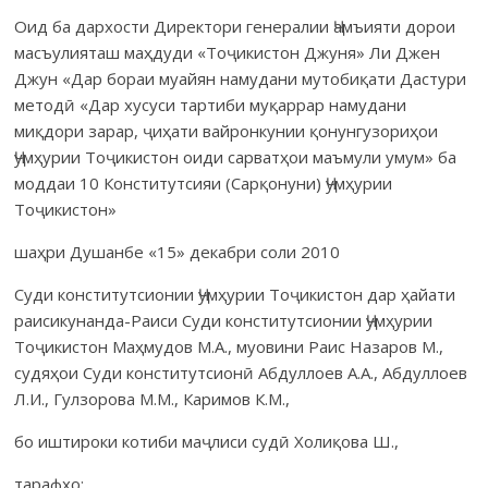
Оид ба дархости Директори генералии Ҷамъияти дорои
масъу­лияташ маҳдуди «Тоҷикистон Джуня» Ли Джен
Джун «Дар бораи муайян намудани мутобиқати Дастури
методӣ «Дар хусуси тартиби муқаррар намудани
миқдори зарар, ҷиҳати вайронкунии қонунгузориҳои
Ҷумҳурии Тоҷикистон оиди сарватҳои маъмули умум» ба
моддаи 10 Конститутсияи (Сарқонуни) Ҷумҳурии
Тоҷикистон»
шаҳри Душанбе «15» декабри соли 2010
Суди конститутсионии Ҷумҳурии Тоҷикистон дар ҳайати
раиси­кунанда-Раиси Суди конститутсионии Ҷумҳурии
Тоҷикистон Маҳмудов М.А., муовини Раис Назаров М.,
судяҳои Суди консти­тутсионӣ Абдуллоев А.А., Абдуллоев
Л.И., Гулзорова М.М., Каримов К.М.,
бо иштироки котиби маҷлиси судӣ Холиқова Ш.,
тарафҳо: