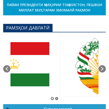
ПАЁМИ ПРЕЗИДЕНТИ ҶУМҲУРИИ ТОҶИКИСТОН, ПЕШВОИ
МИЛЛАТ МУҲТАРАМ ЭМОМАЛӢ РАҲМОН
РАМЗҲОИ ДАВЛАТӢ