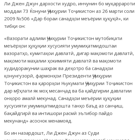
Ли Джен Джун дархости худро, инчунин бо муқаррароти
моддаи 73 Ќонуни Ҷумҳурии Тоҷикистон аз 26 марти соли
2009 №506 «Дар бораи санадҳои меъёрии ҳуқуқӣ», ки
тибқи он:
«Вазорати адлияи Ҷумҳурии Тоҷикистон мутобиқати
меъёрҳои ҳуқуқии хусусияти умумиҳатмидоштаи
вазоратҳо, кумитаҳои давлатӣ, дигар мақомоти давлатӣ,
мақомоти маҳалии ҳокимияти давлатӣ ва мақомоти
худидоракунии шаҳрак ва деҳотро ба санадҳои
қонунгузорӣ, фармонҳои Президенти Ҷумҳурии
Тоҷикистон ва қарорҳои Њукумати Ҷумҳурии Тоҷикистон
дар мўҳлати як моҳ месанҷад ва ба қайдгирии давлатии
онҳоро амалӣ мекунад. Санадҳои меъёрии ҳуқуқии
хусусияти умумиҳатмидошта танҳо баъд аз санҷиш,
бақайдгирӣ ва интишори расмӣ эътибор пайдо
мекунанд» асоснок менамояд.
Бо ин назардошт, Ли Джен Джун аз Суди