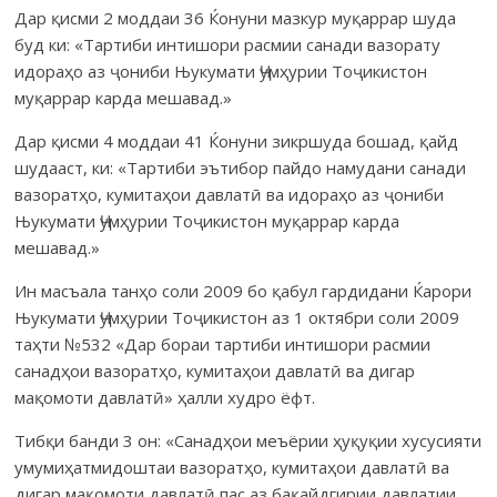
Дар қисми 2 моддаи 36 Ќонуни мазкур муқаррар шуда
буд ки: «Тартиби интишори расмии санади вазорату
идораҳо аз ҷониби Њукумати Ҷумҳурии Тоҷикистон
муқаррар карда мешавад.»
Дар қисми 4 моддаи 41 Ќонуни зикршуда бошад, қайд
шудааст, ки: «Тартиби эътибор пайдо намудани санади
вазоратҳо, кумитаҳои давлатӣ ва идораҳо аз ҷониби
Њукумати Ҷумҳурии Тоҷикистон муқаррар карда
мешавад.»
Ин масъала танҳо соли 2009 бо қабул гардидани Ќарори
Њу­кумати Ҷумҳурии Тоҷикистон аз 1 октябри соли 2009
таҳти №532 «Дар бораи тартиби интишори расмии
санадҳои вазоратҳо, куми­таҳои давлатӣ ва дигар
мақомоти давлатӣ» ҳалли худро ёфт.
Тибқи банди 3 он: «Санадҳои меъёрии ҳуқуқии хусусияти
умуми­ҳатмидоштаи вазоратҳо, кумитаҳои давлатӣ ва
дигар мақомоти давлатӣ пас аз бақайдгирии давлатии