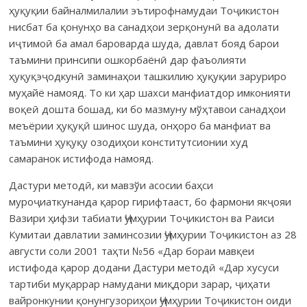
ҳуқуқии байналмилалии эътирофнамудаи Тоҷикистон
нисбат ба қонунҳо ва санадҳои зерқонунӣ ва адолати
иҷтимоӣ ба амал бароварда шуда, давлат бояд барои
таъмини принсипи ошкорбаёнӣ дар фаъолияти
ҳуқуқэҷодкунӣ заминаҳои ташкилию ҳуқуқии заруриро
муҳайё намояд. То ки ҳар шахси манфиатдор имконияти
воқеӣ дошта бошад, ки бо мазмуну мўҳтавои санадҳои
меъёрии ҳуқуқӣ шинос шуда, онҳоро ба манфиат ва
таъмини ҳуқуқу озодиҳои конститутсионии худ
самаранок истифода намояд.
Дастури методӣ, ки мавзўи асосии баҳси
муроҷиаткунанда қарор гирифтааст, бо фармони якҷояи
Вазири ҳифзи табиати Ҷумҳурии Тоҷикистон ва Раиси
Кумитаи давлатии заминсозии Ҷумҳурии Тоҷикистон аз 28
августи соли 2001 таҳти №56 «Дар бораи мавқеи
истифода қарор додани Дастури методӣ «Дар хусуси
тартиби муқаррар намудани миқдори зарар, ҷиҳати
вайронкунии қонунгузориҳои Ҷумҳурии Тоҷикистон оиди