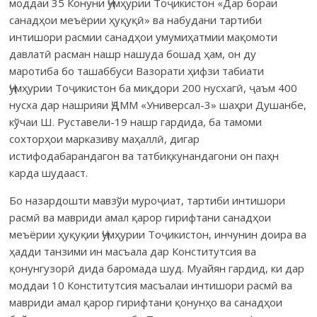
моддаи 35 Ќонуни Ҷумҳурии Тоҷикистон «Дар бораи
санадҳои меъёрии ҳуқуқӣ» ва набудани тартиби
интишори расмии санадҳои умумиҳатмии мақомоти
давлатӣ расман нашр нашуда бошад ҳам, он ду
маротиба бо ташаббуси Вазорати ҳифзи табиати
Ҷумҳурии Тоҷикистон ба миқдори 200 нусхагӣ, ҷаъм 400
нусха дар нашрияи ҶДММ «Универсал-3» шаҳри Душанбе,
кўчаи Ш. Руставели-19 нашр гардида, ба тамоми
сохторҳои марказиву маҳаллӣ, дигар
истифодабарандагон ва татбиқкунандагони он паҳн
карда шудааст.
Бо назардошти мавзўи муроҷиат, тартиби интишори
расмӣ ва мавриди амал қарор гирифтани санадҳои
меъёрии ҳуқуқии Ҷумҳурии Тоҷикистон, инчунин доира ва
ҳадди танзими ин масъала дар Конститутсия ва
қонунгузорӣ дида баромада шуд. Муайян гардид, ки дар
моддаи 10 Конститутсия масъалаи интишори расмӣ ва
мавриди амал қарор гирифтани қонунҳо ва санадҳои