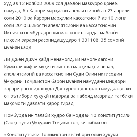
худ аз 12 ноябри 2009 сол даъвои мазкурро қонеъ
намуда, бо Ќарори марҳилаи апеллятсионӣ аз 23 апрели
соли 2010 ва Ќарори марҳилаи кассатсионӣ аз 10 июни
соли 2010 шикояти апеллятсионӣ ва кассатсионии
Ҷамъияти номбурдаро қисман қонеъ карда, маблаѓи
ниҳоии зарари расонидашударо 1 331108, 35 сомонӣ
муайян кард.
Ли Джен Джун қайд менамояд, ки намояндагони
Кумитаи ҳифзи муҳити зист ва марҳилаҳои аввал,
апеллятсионӣ ва кассатсионии Суди Олии иқтисодии
Ҷумҳурии Тоҷикистон барои муайян намудани миқдори
зарари расонидашуда Дастуреро дастрас намудаанд, ки
он эътибори ҳуқуқӣ надорад ва набояд мавриди татбиқи
мақомоти давлатӣ қарор гирад.
Номбурда ин талаби худро ба моддаи 10 Конститутсияи
(Сарқо­нуни) Ҷумҳурии Тоҷикистон, ки тибқи он:
«Конститутсияи Тоҷикистон эътибори олии ҳуқуқӣ