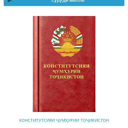
Суруди миллӣ
КОНСТИТУТСИЯИ ҶУМҲУРИИ ТОҶИКИСТОН