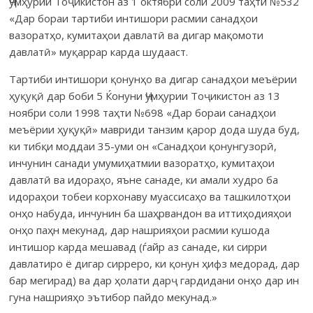
Ҷумҳурии Тоҷикистон аз 1 октябри соли 2009 таҳти №532
«Дар бораи тартиби интишори расмии санадҳои
вазоратҳо, кумитаҳои давлатӣ ва дигар мақомоти
давлатӣ» муқаррар карда шудааст.
Тартиби интишори қонунҳо ва дигар санадҳои меъёрии
ҳуқуқӣ дар боби 5 Ќонуни Ҷумҳурии Тоҷикистон аз 13
ноябри соли 1998 таҳти №698 «Дар бораи санадҳои
меъёрии ҳуқуқӣ» мавриди танзим қарор дода шуда буд,
ки тибқи моддаи 35-уми он «Санадҳои қонунгузорӣ,
инчунин санади умумиҳатмии вазоратҳо, кумитаҳои
давлатӣ ва идораҳо, яъне санаде, ки амали худро ба
идораҳои тобеи корхонаву муассисаҳо ва ташкилотҳои
онҳо набуда, инчунин ба шаҳрвандон ва иттиҳодияҳои
онҳо паҳн мекунад, дар нашрияҳои расмии кушода
интишор карда мешавад (ѓайр аз санаде, ки сирри
давлатиро ё дигар сирреро, ки қонун ҳифз медорад, дар
бар мегирад) ва дар ҳолати дарҷ гардидани онҳо дар ин
гуна нашрияҳо эътибор пайдо мекунад.»