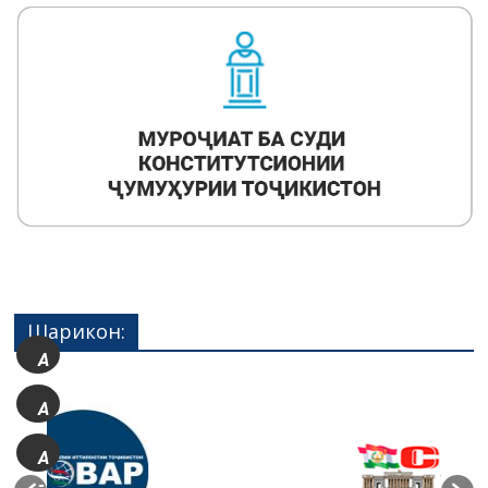
Шарикон:
A
+
A
A
-