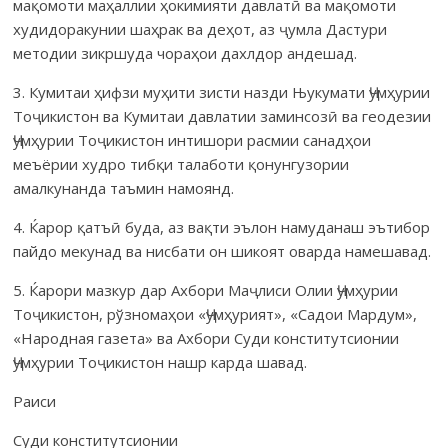
мақомоти маҳаллии ҳокимияти давлатӣ ва мақомоти
худидоракунии шаҳрак ва деҳот, аз ҷумла Дастури
методии зикршуда чораҳои дахлдор андешад.
3. Кумитаи ҳифзи муҳити зисти назди Њукумати Ҷумҳурии
Тоҷикистон ва Кумитаи давлатии заминсозӣ ва геодезии
Ҷумҳурии Тоҷикистон интишори расмии санадҳои
меъёрии худро тибқи талаботи қонунгузории
амалкунанда таъмин намоянд.
4. Ќарор қатъӣ буда, аз вақти эълон намуданаш эътибор
пайдо мекунад ва нисбати он шикоят оварда намешавад.
5. Ќарори мазкур дар Ахбори Маҷлиси Олии Ҷумҳурии
Тоҷи­кистон, рўзномаҳои «Ҷумҳурият», «Садои Мардум»,
«Народная газета» ва Ахбори Суди конститутсионии
Ҷумҳурии Тоҷикистон нашр карда шавад.
Раиси
Суди конститутсионии