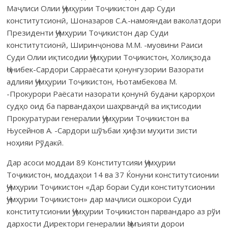
Маҷлиси Олии Ҷумҳурии Тоҷикистон дар Суди
конститутсионӣ, Шоназаров С.А.-намояндаи ваколатдори
Президенти Ҷумҳурии Тоҷикистон дар Суди
конститутсионӣ, Ширинҷонова М.М. -муовини Раиси
Суди Олии иқтисодии Ҷумҳурии Тоҷикистон, Холиқзода
Ҷонибек-Сардори Сарраёсати қонунгузории Вазорати
адлияи Ҷумҳурии Тоҷикистон, Њотамбекова М.
-Прокурори Раёсати назорати қонунӣ будани қарорҳои
судҳо оид ба парвандаҳои шаҳрвандӣ ва иқтисодии
Прокуратураи генералии Ҷумҳурии Тоҷикистон ва
Њусейнов А. -Сардори шўъбаи ҳифзи муҳити зисти
ноҳияи Рўдакӣ.
Дар асоси моддаи 89 Конститутсияи Ҷумҳурии
Тоҷикистон, моддаҳои 14 ва 37 Ќонуни конститутсионии
Ҷумҳурии Тоҷикистон «Дар бораи Суди конститутсионии
Ҷумҳурии Тоҷикистон» дар маҷлиси ошкорои Суди
конститутсионии Ҷумҳурии Тоҷикистон парвандаро аз рўи
дархости Директори генералии Ҷамъияти дорои