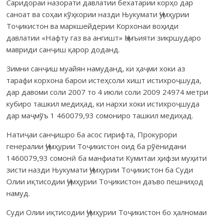
Саридораи назорати давлатии бехатарии корҳо дар
саноат ва соҳаи кўҳкории назди Њукумати Ҷумҳурии
Тоҷикистон ва маркшейдерии Корхонаи воҳиди
давлатии «Нафту газ ва ангишт» Ҷамъияти зикршударо
мавриди санҷиш қарор доданд.
Зимни санҷиш муайян намуданд, ки ҳаҷми хоки аз
тарафи корхона барои истеҳсоли хишт истихроҷшуда,
дар давоми соли 2007 то 4 июли соли 2009 24974 метри
кубиро ташкил медиҳад, ки нархи хоки истихроҷшуда
дар маҷмўъ 1 460079,93 сомониро ташкил медиҳад.
Натиҷаи санҷишро ба асос гирифта, Прокурори
генералии Ҷум­ҳурии Тоҷикистон оид ба рўёнидани
1460079,93 сомонӣ ба манфиати Кумитаи ҳифзи муҳити
зисти назди Њукумати Ҷумҳурии Тоҷикистон ба Суди
Олии иқтисодии Ҷумҳурии Тоҷикистон даъво пешниҳод
намуд.
Суди Олии иқтисодии Ҷумҳурии Тоҷикистон бо ҳалномаи