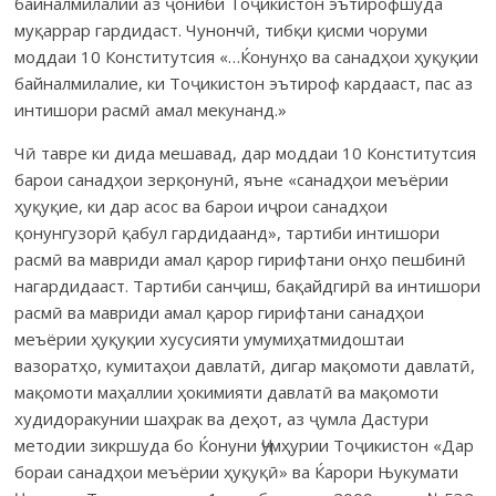
байналмилалии аз ҷониби Тоҷикистон эътирофшуда
муқаррар гардидаст. Чунончӣ, тибқи қисми чоруми
моддаи 10 Конститутсия «…Ќонунҳо ва санадҳои ҳуқуқии
байналмилалие, ки Тоҷикистон эътироф кардааст, пас аз
интишори расмӣ амал мекунанд.»
Чӣ тавре ки дида мешавад, дар моддаи 10 Конститутсия
барои санадҳои зерқонунӣ, яъне «санадҳои меъёрии
ҳуқуқие, ки дар асос ва барои иҷрои санадҳои
қонунгузорӣ қабул гардидаанд», тартиби интишори
расмӣ ва мавриди амал қарор гирифтани онҳо пешбинӣ
нагардидааст. Тартиби санҷиш, бақайдгирӣ ва интишори
расмӣ ва мавриди амал қарор гирифтани санадҳои
меъёрии ҳуқуқии хусусияти умумиҳатмидоштаи
вазоратҳо, кумитаҳои давлатӣ, дигар мақомоти давлатӣ,
мақомоти маҳаллии ҳокимияти давлатӣ ва мақомоти
худидоракунии шаҳрак ва деҳот, аз ҷумла Дастури
методии зикршуда бо Ќонуни Ҷумҳурии Тоҷикистон «Дар
бораи санадҳои меъёрии ҳуқуқӣ» ва Ќарори Њукумати