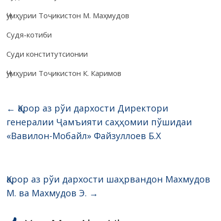
Ҷумҳурии Тоҷикистон М. Маҳмудов
Судя-котиби
Суди конститутсионии
Ҷумҳурии Тоҷикистон К. Каримов
←
Қарор аз рўи дархости Директори
генералии Ҷамъияти саҳҳомии пўшидаи
«Вавилон-Мобайл» Файзуллоев Б.Х
Қарор аз рўи дархости шаҳрвандон Махмудов
М. ва Махмудов Э.
→