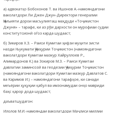
а) адвокатҳо Бобохонов Т. ва Ишонов А.-намояндагони
ваколатдори Ли Джен Джун-Директори генералии
Ҷамъияти дорои масъулияташ маҳдуди «Тоҷикистон
Джуня» – тарафе, ки аз рўи дархости он мурофиаи судии
конститутсионӣ оѓоз карда шудааст;
б) Зикиров Х.З. – Раиси Кумитаи ҳифзи муҳити зисти
назди Њукумати Ҷумҳурии Тоҷикистон (намояндагони
ваколатдори Кумитаи мазкур Хайруллоев Р.,
Алимардонов К.) ва Зокиров М.З. – Раиси Кумитаи
давлатии заминсозӣ ва геодезии Ҷумҳурии Тоҷикистон
(намояндагони ваколатдори Кумитаи мазкур Давлатов С.
ва Каримов И.) – намояндагони тарафҳое, ки санади
меъёрии ҳуқуқии қабул ва имзонамудаи онҳо мавриди
баҳс қарор дода шудааст;
даъватшудагон:
Илолов М.И.-намояндаи ваколатдори Маҷлиси миллии