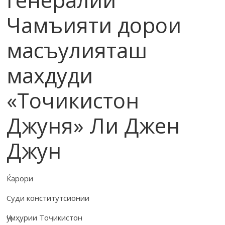
Чамъияти дорои
масъулияташ
махдуди
«Точикистон
Джуня» Ли Джен
Джун
Ќарори
Суди конститутсионии
Ҷумҳурии Тоҷикистон