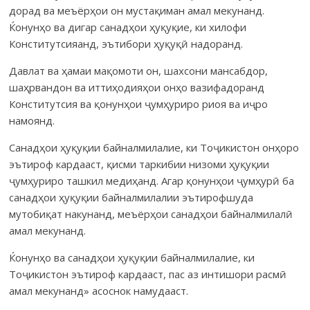
дорад ва меъёрҳои он мустақиман амал мекунанд.
Ќонунҳо ва дигар санадҳои ҳуқуқие, ки хилофи
Конститутсияанд, эътибори ҳуқуқӣ надоранд.
Давлат ва ҳамаи мақомоти он, шахсони мансабдор,
шаҳрвандон ва иттиҳодияҳои онҳо вазифадоранд
Конститутсия ва қонунҳои ҷумҳуриро риоя ва иҷро
намоянд.
Санадҳои ҳуқуқии байналмилалие, ки Тоҷикистон онҳоро
эътироф кардааст, қисми таркибии низоми ҳуқуқии
ҷумҳуриро ташкил медиҳанд. Агар қонунҳои ҷумҳурӣ ба
санадҳои ҳуқуқии байналмилалии эътирофшуда
мутобиқат накунанд, меъёрҳои санадҳои байналмилалӣ
амал мекунанд.
Ќонунҳо ва санадҳои ҳуқуқии байналмилалие, ки
Тоҷикистон эътироф кардааст, пас аз интишори расмӣ
амал мекунанд» асоснок намудааст.