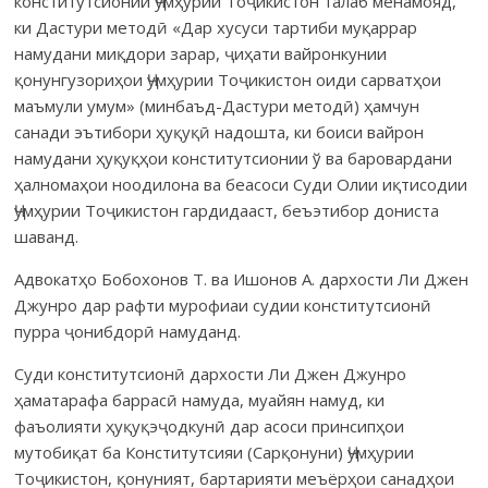
конститутсионии Ҷум­ҳурии Тоҷикистон талаб менамояд,
ки Дастури методӣ «Дар хусуси тартиби муқаррар
намудани миқдори зарар, ҷиҳати вайронкунии
қонунгузориҳои Ҷумҳурии Тоҷикистон оиди сарватҳои
маъмули умум» (минбаъд-Дастури методӣ) ҳамчун
санади эътибори ҳуқуқӣ надошта, ки боиси вайрон
намудани ҳуқуқҳои конститутсионии ў ва баровардани
ҳалномаҳои ноодилона ва беасоси Суди Олии иқтисодии
Ҷумҳурии Тоҷикистон гардидааст, беъэтибор дониста
шаванд.
Адвокатҳо Бобохонов Т. ва Ишонов А. дархости Ли Джен
Джунро дар рафти мурофиаи судии конститутсионӣ
пурра ҷонибдорӣ намуданд.
Суди конститутсионӣ дархости Ли Джен Джунро
ҳаматарафа баррасӣ намуда, муайян намуд, ки
фаъолияти ҳуқуқэҷодкунӣ дар асоси принсипҳои
мутобиқат ба Конститутсияи (Сарқонуни) Ҷумҳурии
Тоҷикистон, қонуният, бартарияти меъёрҳои санадҳои