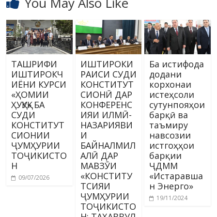
You May Also Like
ТАШРИФИ
ИШТИРОКИ
Ба истифода
ИШТИРОКЧ
РАИСИ СУДИ
додани
ИЁНИ КУРСИ
КОНСТИТУТ
корхонаи
«ҲОМИИ
СИОНӢ ДАР
истеҳсоли
ҲУҚУҚ» БА
КОНФЕРЕНС
сутунпояҳои
СУДИ
ИЯИ ИЛМӢ-
барқӣ ва
КОНСТИТУТ
НАЗАРИЯВИ
таъмиру
СИОНИИ
И
навсозии
ҶУМҲУРИИ
БАЙНАЛМИЛ
истгоҳҳои
ТОҶИКИСТО
АЛӢ ДАР
барқии
Н
МАВЗӮИ
ҶДММ
«КОНСТИТУ
«Истаравша
09/07/2026
ТСИЯИ
н Энерго»
ҶУМҲУРИИ
19/11/2024
ТОҶИКИСТО
Н: ТАҲАВВУЛ