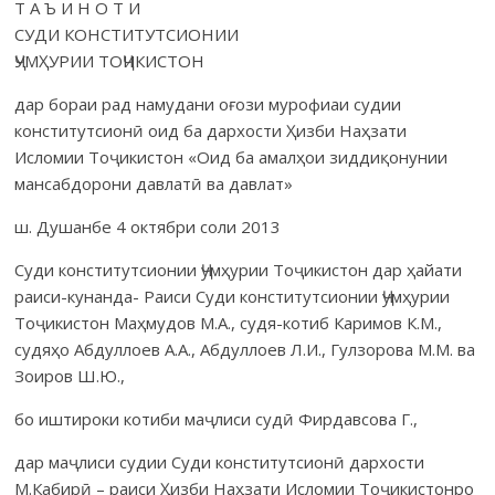
Т А Ъ И Н О Т И
СУДИ КОНСТИТУТСИОНИИ
ҶУМҲУРИИ ТОҶИКИСТОН
дар бораи рад намудани оғози мурофиаи судии
конститутсионӣ оид ба дархости Ҳизби Наҳзати
Исломии Тоҷикистон «Оид ба амалҳои зиддиқонунии
мансабдорони давлатӣ ва давлат»
ш. Душанбе 4 октябри соли 2013
Суди конститутсионии Ҷумҳурии Тоҷикистон дар ҳайати
раиси-кунанда- Раиси Суди конститутсионии Ҷумҳурии
Тоҷикистон Маҳмудов М.А., судя-котиб Каримов К.М.,
судяҳо Абдуллоев А.А., Абдуллоев Л.И., Гулзорова М.М. ва
Зоиров Ш.Ю.,
бо иштироки котиби маҷлиси судӣ Фирдавсова Г.,
дар маҷлиси судии Суди конститутсионӣ дархости
М.Кабирӣ – раиси Ҳизби Наҳзати Исломии Тоҷикистонро