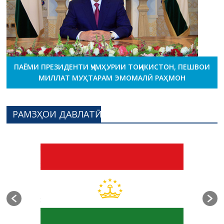
ПАЁМИ ПРЕЗИДЕНТИ ҶУМҲУРИИ ТОҶИКИСТОН, ПЕШВОИ
МИЛЛАТ МУҲТАРАМ ЭМОМАЛӢ РАҲМОН
РАМЗҲОИ ДАВЛАТӢ