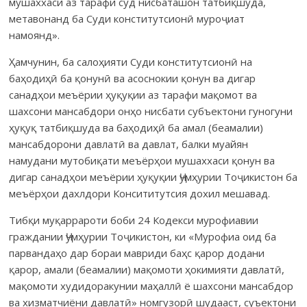
мушаххаси аз тарафи суд нисбаташон татбиқшуда,
метавонанд ба Суди конститутсионӣ муроҷиат
намоянд».
Ҳамчунин, ба салоҳияти Суди конститутсионӣ на
баҳодиҳӣ ба қонунӣ ва асоснокии қонун ва дигар
санадҳои меъёрии ҳуқуқии аз тарафи мақомот ва
шахсони мансабдори онҳо нисбати субъектони гуногуни
ҳуқуқ татбиқшуда ва баҳодиҳӣ ба амал (беамалии)
мансабдорони давлатӣ ва давлат, балки муайян
намудани мутобиқати меъёрҳои мушаххаси қонун ва
дигар санадҳои меъёрии ҳуқуқии Ҷумҳурии Тоҷикистон ба
меъёрҳои дахлдори Консититутсия дохил мешавад.
Тибқи муқаррароти боби 24 Кодекси мурофиавии
граждании Ҷумҳурии Тоҷикистон, ки «Мурофиа оид ба
парвандаҳо дар бораи мавриди баҳс қарор додани
қарор, амали (беамалии) мақомоти ҳокимияти давлатӣ,
мақомоти худидоракунии маҳаллӣ ё шахсони мансабдор
ва хизматчиёни давлатӣ» номгузорӣ шудааст, суъектони