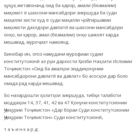
ҳуқуқ метавонанд оид ба қарор, амали (беамалии)
мақомот ё шахсони мансабдори зикршуда ба суди
маҳалли зисти худ ё суди маҳалли ҷойгиршавии
мақомоти дахлдори давлатӣ ва шахсони мансабдори
онҳо, ки қарор, амал (беамалии) онҳо шикоят карда
мешавад, муроҷиат намоянд.
Бинобар ин, оғоз намудани мурофиаи судии
конститутсионӣ аз руи дархости Ҳизби Наҳзати Исломии
Тоҷикистон «Оид ба амалҳои зиддиқонунии
мансабдорони давлатӣ ва давлат» бо асосҳои дар боло
омада рад карда мешавад.
Бо назардошти ҳолатҳои зикршуда, тибқи талаботи
моддаҳои 14, 37, 41, 42 ва 47 Қонуни конститутсионии
Ҷумҳурии Тоҷикистон «Дар бораи Суди конститутсионии
Ҷумҳурии Тоҷикистон» Суди конститутсионӣ,
т а ъ и н к а р д: