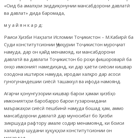
«Оид ба амалҳои зиддиқонунии мансабдорони давлатӣ
ва давлат» дида баромада,
м у а й я н к а р д:
Раиси Ҳизби Наҳзати Исломии Тоҷикистон – М.Кабирӣ ба
Суди конститутсионии Ҷумҳурии Тоҷикистон муроҷиат
намуда, дар он қайд менамояд, ки мансабдорони
давлатӣ ва давлати Тоҷикистон бо роҳи фишороварӣ ба
онҳо имконият намедиҳанд, ки дар ҳаёти сиёсии кишвар
озодона иштирок намуда, иродаи халқро дар асоси
гуногунандешии сиёсӣ ташаккул ва ифода намоянд.
Агарчи қонунгузории кишвар барои ҳамаи ҳизбҳо
имкониятҳои баробарро барои гузаронидани
маъракаҳои сиёсӣ пешбинӣ намуда бошад ҳам, аммо
мансабдорони давлатӣ дар муносибат бо Ҳизби
зикршуда рафтору амале содир менамоянд, ки боиси
халалдор шудани ҳуқуқҳои конститутсионии он
мегардад.