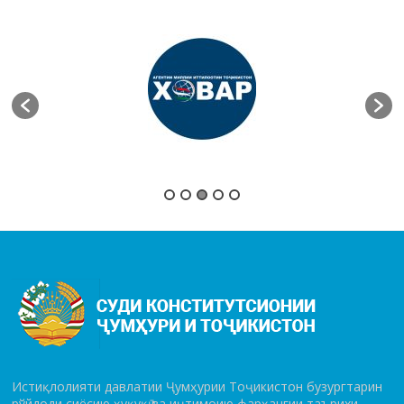
Истиқлолияти давлатии Ҷумҳурии Тоҷикистон бузургтарин
рўй­до­ди сиёсию ҳуқуқӣ ва иҷтимоию фарҳангии таърихи