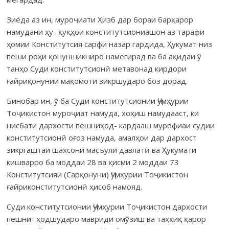
Зиёда аз ин, муроҷиати Ҳизб дар бораи барқарор
намудани ҳу- қуқҳои конститутсиониашон аз тарафи
ҳомии Конститутсия сарфи назар гардида, Ҳукумат низ
пеши роҳи қонуншикниро намегирад ва ба ақидаи ў
танҳо Суди конститутсионӣ метавонад кирдори
ғайриқонунии мақомоти зикршударо боз дорад.
Бинобар ин, ў ба Суди конститутсионии Ҷумҳурии
Тоҷикистон муроҷиат намуда, хоҳиш намудааст, ки
нисбати дархости пешниҳод- кардааш мурофиаи судии
конститутсионӣ оғоз намуда, амалҳои дар дархост
зикргаштаи шахсони масъули давлатӣ ва Ҳукумати
кишварро ба моддаи 28 ва қисми 2 моддаи 73
Конститутсияи (Сарқонуни) Ҷумҳурии Тоҷикистон
ғайриконститутсионӣ ҳисоб намояд.
Суди конститутсионии Ҷумҳурии Тоҷикистон дархости
пешни- ҳодшударо мавриди омўзиш ва таҳқиқ қарор