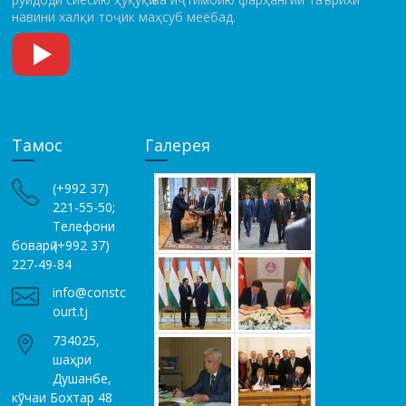
навини халқи тоҷик маҳсуб меёбад.
Тамос
Галерея
(+992 37)
221-55-50;
Телефони
боварӣ (+992 37)
227-49-84
info@constc
ourt.tj
734025,
шаҳри
Душанбе,
кўчаи Бохтар 48