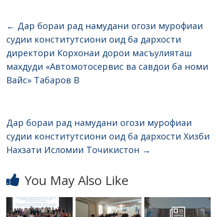
←
Дар бораи рад намудани огози мурофиаи
судии конститутсиони оид ба дархости
директори Корхонаи дорои масъулияташ
махдуди «Автомотосервис ва савдои ба номи
Вайс» Табаров В
Дар бораи рад намудани огози мурофиаи
судии конститутсиони оид ба дархости Хизби
Нахзати Исломии Точикистон
→
You May Also Like