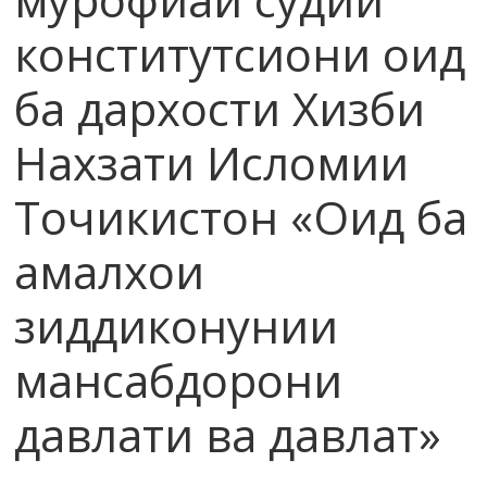
конститутсиони оид
ба дархости Хизби
Нахзати Исломии
Точикистон «Оид ба
амалхои
зиддиконунии
мансабдорони
давлати ва давлат»