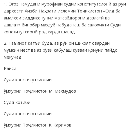
1. Оғоз намудани мурофиаи судии конститутсионӣ аз руи
дархости Ҳизби Наҳзати Исломии Тоҷикистон «Оид ба
амалҳои зиддиқонунии мансабдорони давлатӣ ва
давлат» бинобар маҳсуб набуданаш ба салоҳияти Суди
конститутсионӣ рад карда шавад.
2. Таъинот қатъӣ буда, аз рўи он шикоят овардан
мумкин нест ва аз рўзи қабулаш қувваи қонунӣ пайдо
мекунад.
Раиси
Суди конститутсионии
Ҷумҳурии Тоҷикистон М. Маҳмудов
Судя-котиби
Суди конститутсионии
Ҷумҳурии Тоҷикистон К. Каримов