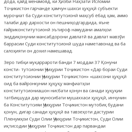
дода, қайд менамояд, ки Ҳизби Наҳзати Исломии
Тоҷикистон гарчанде ҳамчун шахси ҳуқуқӣ субъекти
муроҷиат ба Суди конститутсионӣ маҳсуб ёбад ҳам, аммо
талаби дар дархости он пешниҳодгардида, яъне
ғайриконститутсионӣ эътироф намудани амалҳои
зиддиқонунии мансабдорони давлатӣ ва давлат мавзўи
баррасии Суди конститутсионӣ шуда наметавонад ва ба
салоҳияти он дохил намешавад.
Зеро тибқи муқаррароти банди 7 моддаи 37 Қонуни
консти- тутсионии Ҷумҳурии Тоҷикистон «Дар бораи Суди
конститутсионии Ҷумҳурии Тоҷикистон» «шахсони ҳуқуқӣ
оид ба вайронкунии ҳуқуқу манфиатҳои
конститутсиониашон нисбати қонун ва санади ҳуқуқии
татбиқшуда дар муносибати мушаххаси ҳуқуқӣ, инчунин
ба Конститутсияи Ҷумҳурии Тоҷикистон мутобиқ будани
қонун, дигар санади ҳуқуқӣ ва тавзеҳоти дастурии
Пленумҳои Суди Олии Ҷумҳурии Тоҷикистон, Суди Олии
иқтисодии Ҷумҳурии Тоҷикистон дар парвандаи