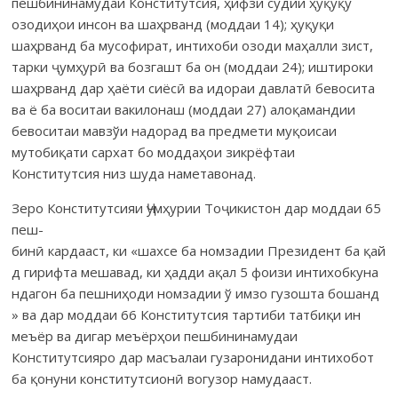
пешбининамудаи Конститутсия, ҳифзи судии ҳуқуқу
озодиҳои инсон ва шаҳрванд (моддаи 14); ҳуқуқи
шаҳрванд ба мусофират, интихоби озоди маҳалли зист,
тарки ҷумҳурӣ ва бозгашт ба он (моддаи 24); иштироки
шаҳрванд дар ҳаёти сиёсӣ ва идораи давлатӣ бевосита
ва ё ба воситаи вакилонаш (моддаи 27) алоқамандии
бевоситаи мавзўи надорад ва предмети муқоисаи
мутобиқати сархат бо моддаҳои зикрёфтаи
Конститутсия низ шуда наметавонад.
Зеро Конститутсияи Ҷумҳурии Тоҷикистон дар моддаи 65
пеш­
бинӣ кардааст, ки «шахсе ба номзадии Президент ба қай
д гирифта мешавад, ки ҳадди ақал 5 фоизи интихобкуна
ндагон ба пешниҳоди номзадии ў имзо гузошта бошанд
» ва дар моддаи 66 Конститутсия тартиби татбиқи ин
меъёр ва дигар меъёрҳои пешбининамудаи
Конститутсияро дар масъалаи гузаронидани интихобот
ба қонуни конститутсионӣ вогузор намудааст.