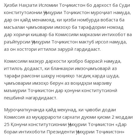
Ҳизби Наҳзати Исломии Тоҷикистон бо дархост ба Суди
конститутсионии Ҷумҳурии Тоҷикистон муроҷиат намуда,
дар он қайд менамояд, ки ҳизби номбурда вобаста ба
масъалаи ҷамъоварии имзоҳо ба тарафдории номзад
дар хориҷи кишвар ба Комиссияи марказии интихобот ва
раъйпурсии Ҷумҳурии Тоҷикистон мактуб ирсол намуда,
аз он хостгори иттилои зарурӣ гардидааст.
Комиссияи мазкур дархости ҳизбро баррасӣ намуда,
иттилоъ додааст, ки бланкаҳои имзоҷамъоварӣ аз
тарафи раисони шаҳру ноҳияҳо тасдиқ карда шуда,
ҷамъоварии имзоҳо берун аз воҳидҳои марзиву
маъмурии Тоҷикистон дар қонуни конститутсионӣ
пешбинӣ нагардидааст.
Муроҷиаткунанда қайд мекунад, ки ҷавоби додаи
Комиссия аз муқаррароти сархати дуюми қисми 2 моддаи
25 Қонуни конститутсионии Ҷумҳурии Тоҷикистон «Дар
бораи интихоботи Президенти Ҷумҳурии Тоҷикистон»