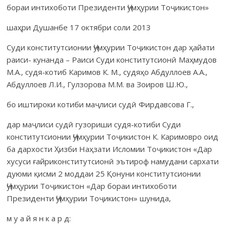
бораи интихоботи Президенти Ҷумҳурии Тоҷикистон»
шаҳри Душанбе 17 октябри соли 2013
Суди конститутсионии Ҷумҳурии Тоҷикистон дар ҳайати
раиси- кунанда – Раиси Суди конститутсионӣ Маҳмудов
М.А., судя-котиб Каримов К. М., судяҳо Абдуллоев А.А.,
Абдуллоев Л.И., Гулзорова М.М. ва Зоиров Ш.Ю.,
бо иштироки котиби маҷлиси судӣ Фирдавсова Г.,
дар маҷлиси судӣ гузориши судя-котиби Суди
конститутсионии Ҷумҳурии Тоҷикистон К. Каримовро оид
ба дархости Ҳизби Наҳзати Исломии Тоҷикистон «Дар
хусуси ғайриконститутсионӣ эътироф намудани сархати
дуюми қисми 2 моддаи 25 Қонуни конститутсионии
Ҷумҳурии Тоҷикистон «Дар бораи интихоботи
Президенти Ҷумҳурии Тоҷикистон» шунида,
м у а й я н к а р д: