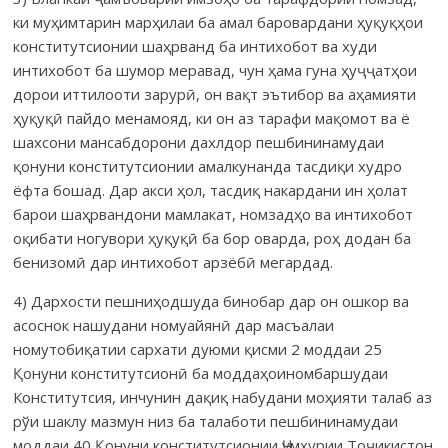
ки муҳимтарин марҳилаи ба амал баровардани ҳуқуқҳои
конститутсионии шаҳрванд ба интихобот ва худи
интихобот ба шумор меравад, чун ҳама гуна ҳуҷҷатҳои
дорои иттилооти зарурӣ, он вақт эътибор ва аҳамияти
ҳуқуқӣ пайдо менамояд, ки он аз тарафи мақомот ва ё
шахсони мансабдорони дахлдор пешбининамудаи
қонуни конститутсионии амалкунанда тасдиқи худро
ёфта бошад. Дар акси ҳол, тасдиқ накардани ин ҳолат
барои шаҳрвандони мамлакат, номзадҳо ва интихобот
оқибати ногувори ҳуқуқӣ ба бор оварда, роҳ додан ба
бенизомӣ дар интихобот арзёбӣ мегардад.
4) Дархости пешниҳодшуда бинобар дар он ошкор ва
асоснок нашудани номуайянӣ дар масъалаи
номутобиқатии сархати дуюми қисми 2 моддаи 25
Қонуни конститутсионӣ ба моддаҳоиномбаршудаи
Конститутсия, инчунин дақиқ набудани моҳияти талаб аз
рўи шаклу мазмун низ ба талаботи пешбининамудаи
моддаи 40 Қонуни конститутсионии Ҷумҳурии Тоҷикистон