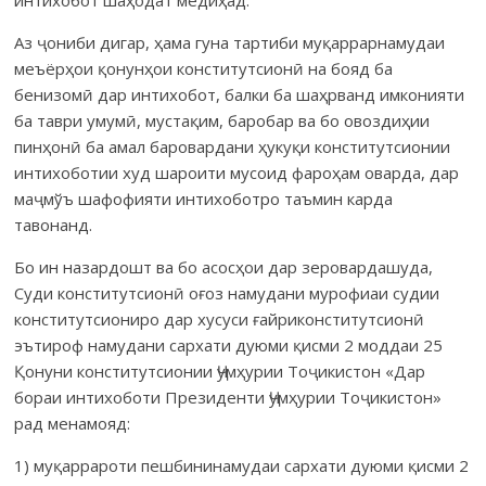
Аз ҷониби дигар, ҳама гуна тартиби муқаррарнамудаи
меъёрҳои қонунҳои конститутсионӣ на бояд ба
бенизомӣ дар интихобот, балки ба шаҳрванд имконияти
ба таври умумӣ, мустақим, баробар ва бо овоздиҳии
пинҳонӣ ба амал баровардани ҳукуқи конститутсионии
интихоботии худ шароити мусоид фароҳам оварда, дар
маҷмўъ шафофияти интихоботро таъмин карда
тавонанд.
Бо ин назардошт ва бо асосҳои дар зеровардашуда,
Суди консти­тутсионӣ оғоз намудани мурофиаи судии
конститутсиониро дар хусуси ғайриконститутсионӣ
эътироф намудани сархати дуюми қисми 2 моддаи 25
Қонуни конститутсионии Ҷумҳурии Тоҷикистон «Дар
бораи интихоботи Президенти Ҷумҳурии Тоҷикистон»
рад менамояд:
1) муқаррароти пешбининамудаи сархати дуюми қисми 2