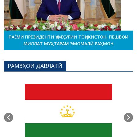
ПАЁМИ ПРЕЗИДЕНТИ ҶУМҲУРИИ ТОҶИКИСТОН, ПЕШВОИ
МИЛЛАТ МУҲТАРАМ ЭМОМАЛӢ РАҲМОН
РАМЗҲОИ ДАВЛАТӢ