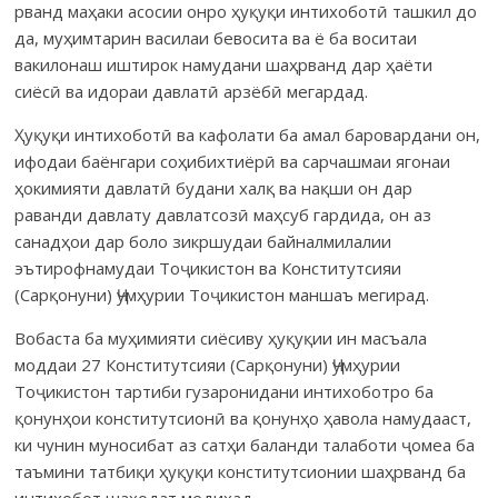
рванд маҳаки асосии онро ҳуқуқи интихоботӣ ташкил до
да, муҳимтарин василаи бевосита ва ё ба воситаи
вакилонаш иштирок намудани шаҳрванд дар ҳаёти
сиёсӣ ва идораи давлатӣ арзёбӣ мегардад.
Ҳуқуқи интихоботӣ ва кафолати ба амал баровардани он,
ифодаи баёнгари соҳибихтиёрӣ ва сарчашмаи ягонаи
ҳокимияти давлатӣ будани халқ ва нақши он дар
раванди давлату давлатсозӣ маҳсуб гардида, он аз
санадҳои дар боло зикршудаи байналмилалии
эътирофнамудаи Тоҷикистон ва Конститутсияи
(Сарқонуни) Ҷумҳурии Тоҷикистон маншаъ мегирад.
Вобаста ба муҳимияти сиёсиву ҳуқуқии ин масъала
моддаи 27 Конститутсияи (Сарқонуни) Ҷумҳурии
Тоҷикистон тартиби гузаронидани интихоботро ба
қонунҳои конститутсионӣ ва қонунҳо ҳавола намудааст,
ки чунин муносибат аз сатҳи баланди талаботи ҷомеа ба
таъмини татбиқи ҳуқуқи конститутсионии шаҳрванд ба
интихобот шаҳодат медиҳад.