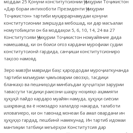
моддаи 25 Қонуни конститутсионии Ҷумҳурии Тоҷикистон
«Дар бораи интихоботи Президенти Ҷумҳурии
Тоҷикистон» тартиби муқар­рарнамудаи қонуни
конститутсионии зикршуда мебошад, ки дар масъалаи
номутобиқати он ба моддаҳои 5, 6, 10, 14, 24 ва 27
Конститутсияи Ҷумҳурии Тоҷикистон номуайяние дида
намешавад, ки он боиси оғоз кардани мурофиаи судии
конститутсионӣ гардида, санҷиши конститутсиониро
тақозо намояд.
Зеро мавзўи мавриди баҳс қарордодаи муроҷиаткунанда
тартиби маъмурии ҷамъоварии овозҳо, тасдиқи
бланкаҳо ва пешниҳоди минбаъдаи ҳуҷҷатҳои зарурии
тавассути тасдиқи раисони шаҳру ноҳияҳо аҳамияти
ҳуқуқӣ пайдо кардаро муайян намуда, ҳуқуқи сиёсии
шаҳрванд ва ё номзадро халалдор накарда, талаботи
иловагиеро, ки он тавонад монеаи ба амал овардани ин
ҳуқуқҳо гардад, пешбинӣ намекунад. Ин тартиб идомаи
мантиқии татбиқи меъёрҳои Конститутсия дар