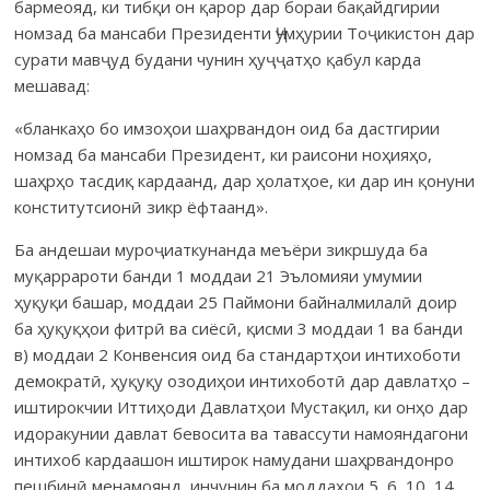
бармеояд, ки тибқи он қарор дар бораи бақайдгирии
номзад ба мансаби Президенти Ҷумҳурии Тоҷикистон дар
сурати мавҷуд будани чунин ҳуҷҷатҳо қабул карда
мешавад:
«бланкаҳо бо имзоҳои шаҳрвандон оид ба дастгирии
номзад ба мансаби Президент, ки раисони ноҳияҳо,
шаҳрҳо тасдиқ кардаанд, дар ҳолатҳое, ки дар ин қонуни
конститутсионӣ зикр ёфтаанд».
Ба андешаи муроҷиаткунанда меъёри зикршуда ба
муқаррароти банди 1 моддаи 21 Эъломияи умумии
ҳуқуқи башар, моддаи 25 Паймони байналмилалӣ доир
ба ҳуқуқҳои фитрӣ ва сиёсӣ, қисми 3 моддаи 1 ва банди
в) моддаи 2 Конвенсия оид ба стандартҳои интихоботи
демократӣ, ҳуқуқу озодиҳои интихоботӣ дар давлатҳо –
иштирокчии Иттиҳоди Давлатҳои Мустақил, ки онҳо дар
идоракунии давлат бевосита ва тавассути намояндагони
интихоб кардаашон иштирок намудани шаҳрвандонро
пешбинӣ менамоянд, инчунин ба моддаҳои 5, 6, 10, 14,