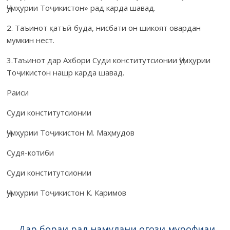
Ҷумҳурии Тоҷикистон» рад карда шавад.
2. Таъинот қатъӣ буда, нисбати он шикоят овардан
мумкин нест.
3.Таъинот дар Ахбори Суди конститутсионии Ҷумҳурии
Тоҷи­кистон нашр карда шавад.
Раиси
Суди конститутсионии
Ҷумҳурии Тоҷикистон М. Маҳмудов
Судя-котиби
Суди конститутсионии
Ҷумҳурии Тоҷикистон К. Каримов
←
Дар бораи рад намудани огози мурофиаи