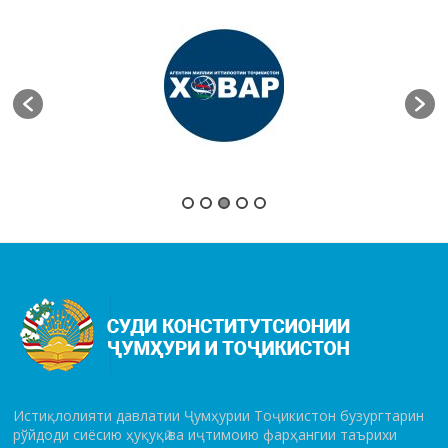
Истиқлолияти давлатии Ҷумҳурии Тоҷикистон бузургтарин
рўй­до­ди сиёсию ҳуқуқӣ ва иҷтимоию фарҳангии таърихи