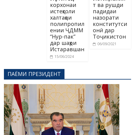
корхонаи
т ва рушди
истеҳсоли
падидаи
халтаҳои
назорати
полипропил
конститутси
ении ҶДММ
онӣ дар
“Нур-пак”
Тоҷикистон
дар шаҳри
06/09/2021
Истаравшан
15/06/2024
ПАЁМИ ПРЕЗИДЕНТ