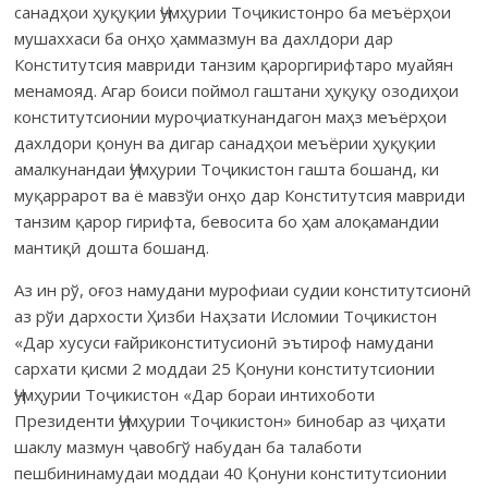
санадҳои ҳуқуқии Ҷумҳурии Тоҷикистонро ба меъёрҳои
мушаххаси ба онҳо ҳаммазмун ва дахлдори дар
Конститутсия мавриди танзим қароргирифтаро муайян
менамояд. Агар боиси поймол гаштани ҳуқуқу озодиҳои
конститутсионии муроҷиаткунандагон маҳз меъёрҳои
дахлдори қонун ва дигар санадҳои меъёрии ҳуқуқии
амалкунандаи Ҷумҳурии Тоҷикистон гашта бошанд, ки
муқаррарот ва ё мавзўи онҳо дар Конститутсия мавриди
танзим қарор гирифта, бевосита бо ҳам алоқамандии
мантиқӣ дошта бошанд.
Аз ин рў, оғоз намудани мурофиаи судии конститутсионӣ
аз рўи дархости Ҳизби Наҳзати Исломии Тоҷикистон
«Дар хусуси ғайриконститусионӣ эътироф намудани
сархати қисми 2 моддаи 25 Қонуни конститутсионии
Ҷумҳурии Тоҷикистон «Дар бораи интихоботи
Президенти Ҷумҳурии Тоҷикистон» бинобар аз ҷиҳати
шаклу мазмун ҷавобгў набудан ба талаботи
пешбининамудаи моддаи 40 Қонуни конститутсионии