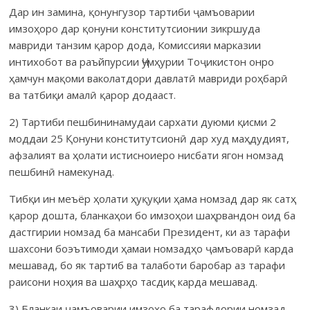
Дар ин замина, қонунгузор тартиби ҷамъоварии
имзоҳоро дар қонуни конститутсионии зикршуда
мавриди танзим қарор дода, Комиссияи марказии
интихобот ва раъйпурсии Ҷумҳурии Тоҷикистон онро
ҳамчун мақоми ваколатдори давлатӣ мавриди роҳбарӣ
ва татбиқи амалӣ қарор додааст.
2) Тартиби пешбининамудаи сархати дуюми қисми 2
моддаи 25 Қонуни конститутсионӣ дар худ маҳдудият,
афзалият ва ҳолати истисноиеро нисбати ягон номзад
пешбинӣ намекунад.
Тибқи ин меъёр ҳолати ҳуқуқии ҳама номзад дар як сатҳ
қарор дошта, бланкаҳои бо имзоҳои шаҳрвандон оид ба
дастгирии номзад ба мансаби Президент, ки аз тарафи
шахсони боэътимоди ҳамаи номзадҳо ҷамъоварӣ карда
мешавад, бо як тартиб ва талаботи баробар аз тарафи
раисони ноҳия ва шаҳрҳо тасдиқ карда мешавад.
3) Бланкаи ҷамъоварии имзоҳо ба тарафдории номзад,