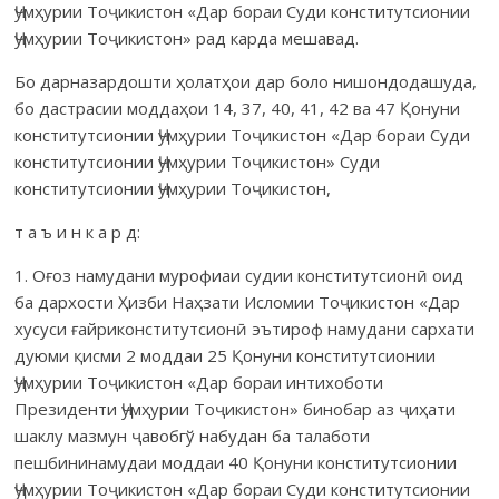
Ҷумҳурии Тоҷикистон «Дар бораи Суди конститутсионии
Ҷумҳурии Тоҷикистон» рад карда мешавад.
Бо дарназардошти ҳолатҳои дар боло нишондодашуда,
бо дастрасии моддаҳои 14, 37, 40, 41, 42 ва 47 Қонуни
конститутсионии Ҷумҳурии Тоҷикистон «Дар бораи Суди
конститутсионии Ҷумҳурии Тоҷикистон» Суди
конститутсионии Ҷумҳурии Тоҷикистон,
т а ъ и н к а р д:
1. Оғоз намудани мурофиаи судии конститутсионӣ оид
ба дархости Ҳизби Наҳзати Исломии Тоҷикистон «Дар
хусуси ғайриконститутсионӣ эътироф намудани сархати
дуюми қисми 2 моддаи 25 Қонуни конститутсионии
Ҷумҳурии Тоҷикистон «Дар бораи интихоботи
Президенти Ҷумҳурии Тоҷикистон» бинобар аз ҷиҳати
шаклу мазмун ҷавобгў набудан ба талаботи
пешбининамудаи моддаи 40 Қонуни конститутсионии
Ҷумҳурии Тоҷикистон «Дар бораи Суди конститутсионии