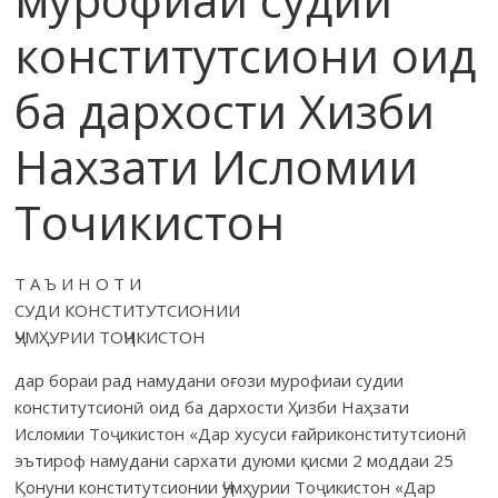
конститутсиони оид
ба дархости Хизби
Нахзати Исломии
Точикистон
Т А Ъ И Н О Т И
СУДИ КОНСТИТУТСИОНИИ
ҶУМҲУРИИ ТОҶИКИСТОН
дар бораи рад намудани оғози мурофиаи судии
конститутсионӣ оид ба дархости Ҳизби Наҳзати
Исломии Тоҷикистон «Дар хусуси ғайриконститутсионӣ
эътироф намудани сархати дуюми қисми 2 моддаи 25
Қонуни конститутсионии Ҷумҳурии Тоҷикистон «Дар