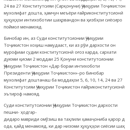
24 ва 27 Конститутсияи (Сарқонуни) Ҷумҳурии Тоҷикистон
мухолифат дошта, ҳамчун меъёри ғайриконститутсионӣ
ҳуқуқҳои интихоботии шаҳрвандон ва ҳизбҳои сиёсиро
поймол менамояд.
Бинобар ин, аз Суди конститутсионии Ҷумҳурии
Тоҷикистон хоҳиш намудааст, ки аз рўи дархости он
мурофиаи судии консти­тутсионӣ оғоз карда, сархати
дуюми қисми 2 моддаи 25 Қонуни конститутсионии
Ҷумҳурии Тоҷикистон «Дар бораи интихоботи
Президенти Ҷумҳурии Тоҷикистон»-ро бинобар
мухолифат доштанаш ба моддаҳои 5, 6, 10, 14, 24 ва 27
Конститутсияи Ҷумҳурии Тоҷикистон ғайриконститусионӣ
эътироф намояд.
Суди конститутсионии Ҷумҳурии Тоҷикистон дархости
пешни- ҳод­гар­
дидаро мавриди омўзиш ва таҳлили ҳамаҷониба қарор д
ода, қайд менамояд, ки дар низоми ҳуқуқҳои сиёсии шаҳ