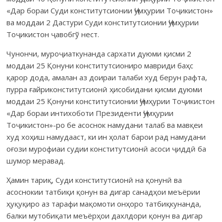
«Дар бораи Суди конститутсионии Ҷумҳурии Тоҷикистон»
ва моддаи 2 Дастури Суди конститутсионии Ҷумҳурии
Тоҷикистон ҷавобгў нест.
Чунончи, муроҷиаткунанда сархати дуюми қисми 2
моддаи 25 Қонуни конститутсиониро мавриди баҳс
қарор дода, амалан аз доираи талаби худ берун рафта,
пурра ғайриконститутсионӣ ҳисобидани қисми дуюми
моддаи 25 Қонуни конститутсионии Ҷумҳурии Тоҷикистон
«Дар бораи интихоботи Президенти Ҷумҳурии
Тоҷикистон»-ро бе асоснок намудани талаб ва мавқеи
худ хоҳиш намудааст, ки ин ҳолат барои рад намудани
оғози мурофиаи судии конститутсионӣ асоси ҷиддӣ ба
шумор меравад.
Ҳамин тариқ, Суди конститутсионӣ на қонунӣ ва
асоснокии татбиқи қонун ва дигар санадҳои меъёрии
ҳуқуқиро аз тарафи мақомоти онҳоро татбиқкунанда,
балки мутобиқати меъёрҳои дахлдори қонун ва дигар