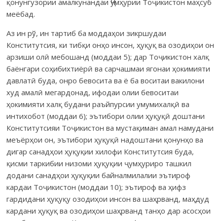
қонунгузории амалкунандаи Ҷумҳурии Тоҷикистон маҳсуб
меёбад.
Аз ин рў, ин тартиб ба моддаҳои зикршудаи
Конститутсия, ки тибқи онҳо инсон, ҳуқуқ ва озодиҳои он
арзиши олӣ мебошанд (моддаи 5); дар Тоҷикистон халқ
баёнгари соҳибихтиёрӣ ва сарчашмаи ягонаи ҳокимияти
давлатӣ буда, онро бевосита ва ё ба воситаи вакилони
худ амалӣ мегардонад, ифодаи олии бевоситаи
ҳокимияти халқ будани раъйпурсии умумихалқӣ ва
интихобот (моддаи 6); эътибори олии ҳуқуқӣ доштани
Конститутсияи Тоҷикистон ва мустақиман амал намудани
меъёрҳои он, эътибори ҳуқуқӣ надоштани қонунҳо ва
дигар санадҳои ҳуқуқии хилофи Конститутсия буда,
қисми таркибии низоми ҳуқуқии ҷумҳуриро ташкил
додани санадҳои ҳуқуқии байналмилалии эътироф
кардаи Тоҷикистон (моддаи 10); эътироф ва ҳифз
гардидани ҳуқуқу озодиҳои инсон ва шаҳрванд, маҳдуд
кардани ҳуқуқ ва озодиҳои шаҳрванд танҳо дар асосҳои