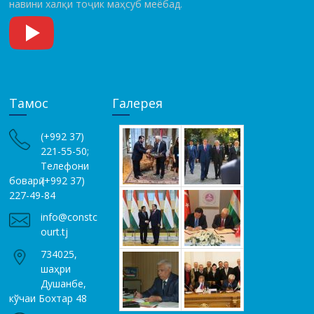
навини халқи тоҷик маҳсуб меёбад.
Тамос
Галерея
(+992 37)
221-55-50;
Телефони
боварӣ (+992 37)
227-49-84
info@constc
ourt.tj
734025,
шаҳри
Душанбе,
кўчаи Бохтар 48