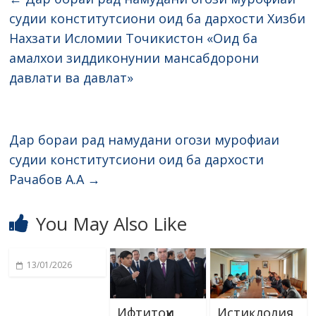
судии конститутсиони оид ба дархости Хизби
Нахзати Исломии Точикистон «Оид ба
амалхои зиддиконунии мансабдорони
давлати ва давлат»
Дар бораи рад намудани огози мурофиаи
судии конститутсиони оид ба дархости
Рачабов А.А
→
You May Also Like
13/01/2026
Ифтитоҳи
Истиқлолия