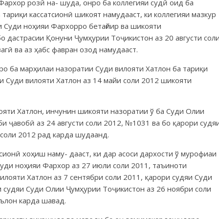
Фархор розӣ на- шуда, онро ба коллегияи судӣ оид ба
 тариқи кассатсионӣ шикоят намудааст, ки коллегияи мазкур
и Суди ноҳияи Фархорро бетағйир ва шикояти
о дастрасии Қонуни Ҷумҳурии Тоҷикистон аз 20 августи сол
агӣ ва аз ҳабс фавран озод намудааст.
оро ба марҳилаи назоратии Суди вилояти Хатлон ба тариқи
и Суди вилояти Хатлон аз 14 майи соли 2012 шикояти
ояти Хатлон, инчунин шикояти назоратии ў ба Суди Олии
и ҷавобӣ аз 24 августи соли 2012, №1031 ва бо қарори судя
соли 2012 рад карда шудаанд.
сионӣ хоҳиш наму- дааст, ки дар асоси дархости ў мурофиаи
Суди ноҳияи Фархор аз 27 июли соли 2011, таъиноти
илояти Хатлон аз 7 сентябри соли 2011, қарори судяи Суди
и судяи Суди Олии Ҷумҳурии Тоҷикистон аз 26 ноябри соли
эълон карда шавад.