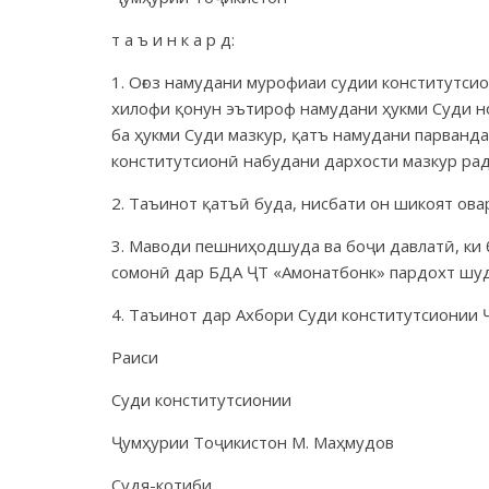
т а ъ и н к а р д:
1. Оғоз намудани мурофиаи судии конститутси
хилофи қонун эътироф намудани ҳукми Суди но
ба ҳукми Суди мазкур, қатъ намудани парванд
конститутсионӣ набудани дархости мазкур рад
2. Таъинот қатъӣ буда, нисбати он шикоят ова
3. Маводи пешниҳодшуда ва боҷи давлатӣ, ки 
сомонӣ дар БДА ҶТ «Амонатбонк» пардохт шуд
4. Таъинот дар Ахбори Суди конститутсионии
Раиси
Суди конститутсионии
Ҷумҳурии Тоҷикистон М. Маҳмудов
Судя-котиби