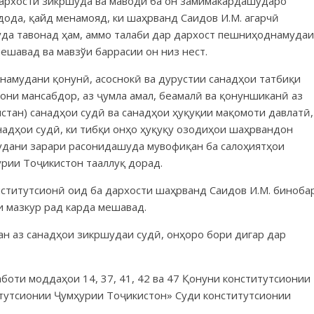
архости зикршуда ва маводи ба он замимакардашударо
дода, қайд менамояд, ки шаҳрванд Саидов И.М. агарчӣ
уда тавонад ҳам, аммо талаби дар дархост пешниҳоднамудаи
ешавад ва мавзўи баррасии он низ нест.
намудани қонунӣ, асоснокӣ ва дурустии санадҳои татбиқи
они мансабдор, аз ҷумла амал, беамалӣ ва қонуншиканӣ аз
стан) санадҳои судӣ ва санадҳои ҳуқуқии мақомоти давлатӣ,
анадҳои судӣ, ки тибқи онҳо ҳуқуқу озодиҳои шаҳрвандон
удани зарари расонидашуда мувофиқан ба салоҳиятҳои
рии Тоҷикистон тааллуқ дорад.
нститутсионӣ оид ба дархости шаҳрванд Саидов И.М. биноба
 мазкур рад карда мешавад.
ан аз санадҳои зикршудаи судӣ, онҳоро бори дигар дар
боти моддаҳои 14, 37, 41, 42 ва 47 Қонуни конститутсионии
тутсионии Ҷумҳурии Тоҷикистон» Суди конститутсионии