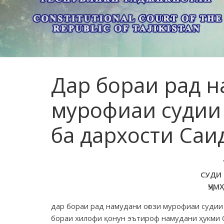
Дар бораи рад н
мурофиаи судии
ба дархости Саи
СУДИ
ҶУМ
дар бораи рад намудани оғози мурофиаи судии
бораи хилофи қонун эътироф намудани ҳукми С