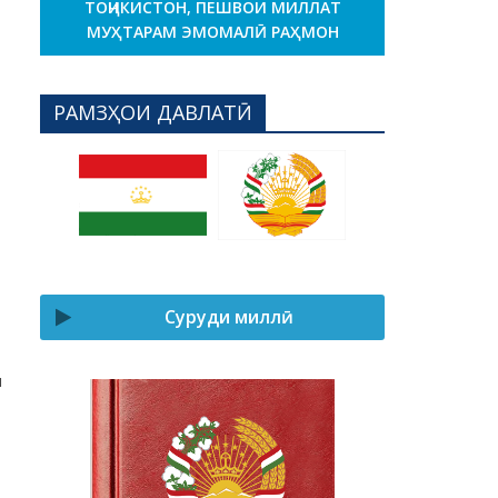
ТОҶИКИСТОН, ПЕШВОИ МИЛЛАТ
МУҲТАРАМ ЭМОМАЛӢ РАҲМОН
РАМЗҲОИ ДАВЛАТӢ
Суруди миллӣ
н