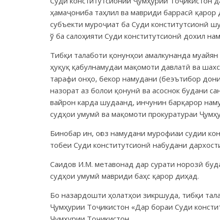
Суди конститутсионии Ҷумҳурии Тоҷикистон д
ҳамаҷониба таҳлил ва мавриди баррасӣ қарор 
субъекти муроҷиат ба Суди конститутсионӣ ш
ў ба салоҳияти Суди конститутсионӣ дохил нам
Тибқи талаботи қонунҳои амалкунанда муайян 
ҳуқуқ қабулнамудаи мақомоти давлатӣ ва шахс
тарафи онҳо, бекор намудани (беэътибор дони
назорат аз болои қонунӣ ва асоснок будани с
вайрон карда шудаанд, инчунин барқарор нам
судҳои умумӣ ва мақомоти прокуратураи Ҷумҳу
Бинобар ин, оғоз намудани мурофиаи судии ко
тобеи Суди конститутсионӣ набудани дархости
Саидов И.М. метавонад дар сурати норозӣ буд
судҳои умумӣ мавриди баҳс қарор диҳад.
Бо назардошти ҳолатҳои зикршуда, тибқи тала
Ҷумҳурии Тоҷикистон «Дар бораи Суди консти
Ҷумҳурии Тоҷикистон