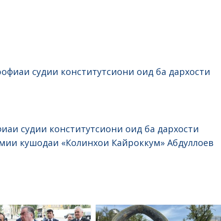
офиаи судии конститутсиони оид ба дархости
иаи судии конститутсиони оид ба дархости
мии кушодаи «Колинхои Кайроккум» Абдуллоев