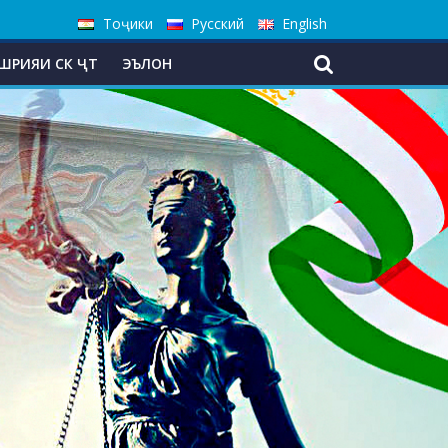
Тоҷики
Русский
English
ШРИЯИ СК ҶТ
ЭЪЛОН