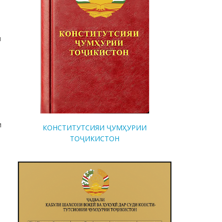
и
и
КОНСТИТУТСИЯИ ҶУМҲУРИИ
ТОҶИКИСТОН