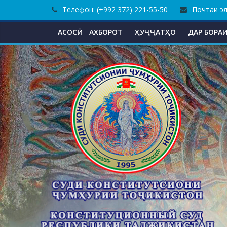
Skip
Телефон: (+992 372) 221-55-50
Почтаи эле
to
content
АСОСӢ
АХБОРОТ
ҲУҶҶАТҲО
ДАР БОРАИ