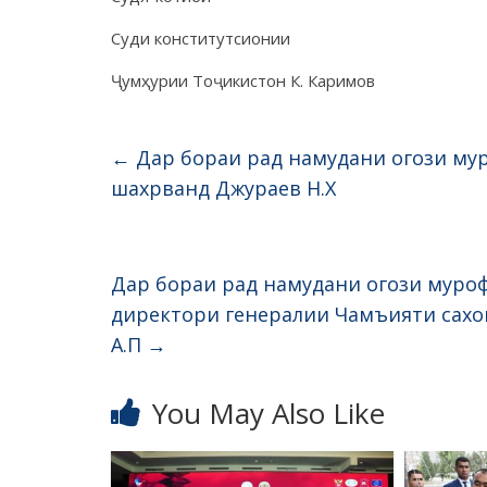
Суди конститутсионии
Ҷумҳурии Тоҷикистон К. Каримов
←
Дар бораи рад намудани огози мур
шахрванд Джураев Н.Х
Дар бораи рад намудани огози муроф
директори генералии Чамъияти сахо
А.П
→
You May Also Like