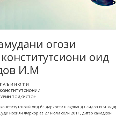
амудани огози
 конститутсиони оид
дов И.М
Т А Ъ И Н О Т И
 КОНСТИТУТСИОНИИ
ҲУРИИ ТОҶИКИСТОН
 конститутсионӣ оид ба дархости шаҳрванд Саидов И.М. «Да
уди ноҳияи Фархор аз 27 июли соли 2011, дигар санадҳои