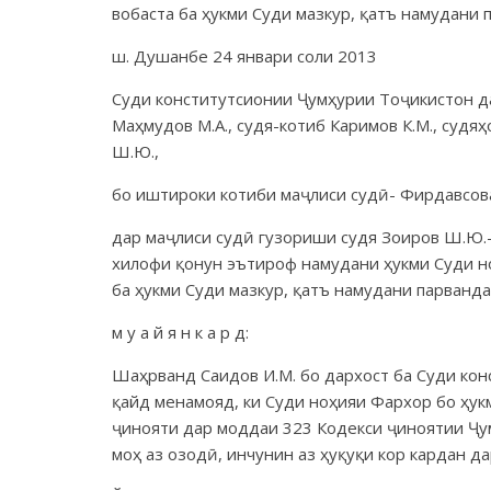
вобаста ба ҳукми Суди мазкур, қатъ намудани 
ш. Душанбе 24 январи соли 2013
Суди конститутсионии Ҷумҳурии Тоҷикистон да
Маҳмудов М.А., судя-котиб Каримов К.М., судяҳо
Ш.Ю.,
бо иштироки котиби маҷлиси судӣ- Фирдавсова
дар маҷлиси судӣ гузориши судя Зоиров Ш.Ю.-
хилофи қонун эътироф намудани ҳукми Суди но
ба ҳукми Суди мазкур, қатъ намудани парванд
м у а й я н к а р д:
Шаҳрванд Саидов И.М. бо дархост ба Суди кон
қайд менамояд, ки Суди ноҳияи Фархор бо ҳук
ҷинояти дар моддаи 323 Кодекси ҷиноятии Ҷу
моҳ аз озодӣ, инчунин аз ҳуқуқи кор кардан да