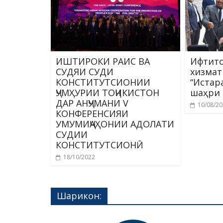
ИШТИРОКИ РАИС ВА
Ифтит
СУДЯИ СУДИ
хизмат
КОНСТИТУТСИОНИИ
“Истар
ҶУМҲУРИИ ТОҶИКИСТОН
шаҳри
ДАР АНҶУМАНИ V
10/08/2
КОНФЕРЕНСИЯИ
УМУМИҶАҲОНИИ АДОЛАТИ
СУДИИ
КОНСТИТУТСИОНӢ
18/10/2022
Шарикон: