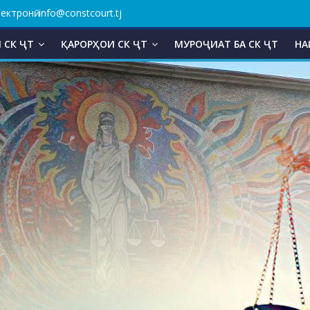
ктронӣ: info@constcourt.tj
 СК ҶТ
ҚАРОРҲОИ СК ҶТ
МУРОҶИАТ БА СК ҶТ
НА