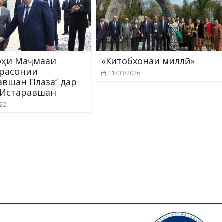
оҳи Маҷмааи
«Китобхонаи миллӣ»
расонии
31/03/2026
авшан Плаза” дар
 Истаравшан
022