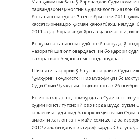
Ў аз ҳукми нисбати ў баровардаи Суди ноҳияи 
парвандаҳои ҷиноятии Суди вилояти Хатлон ба
бо таъиноти худ аз 7 сентябри соли 2011 ҳукм
кассатсиониашро қисман қаноатбахш намуда, б
2011 «Дар бораи авф» ўро аз ҷазои асосӣ, илов
Бо ҳукм ва таъиноти судӣ розӣ нашуда, ў онҳ
назоратӣ шикоят овардааст, ки бо қарори судя
назоратиаш беқаноат мононда шудааст.
Шикояти такрории ў ба унвони раиси Суди вил
Ҷумҳурии Тоҷикистон низ мувофиқан бо мактуб
Суди Олии Ҷумҳурии Тоҷикистон аз 26 ноябри 
Бо ин назардошт, номбурда аз Суди конститут
судии конститутсионӣ оғоз карда шуда, ҳукми 
коллегияи судӣ оид ба корҳои ҷиноятии Суди в
вилояти Хатлон аз 14 майи соли 2012 ва қарор
2012 хилофи қонун эътироф карда, ў бегуноҳ 