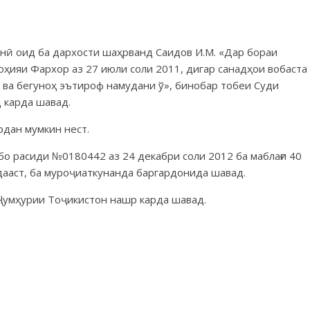
онӣ оид ба дархости шаҳрванд Саидов И.М. «Дар бораи
ҳияи Фархор аз 27 июли соли 2011, дигар санадҳои вобаста
а ва бегуноҳ эътироф намудани ў», бинобар тобеи Суди
 карда шавад.
рдан мумкин нест.
бо расиди №0180442 аз 24 декабри соли 2012 ба маблағи 40
ааст, ба муроҷиаткунанда баргардонида шавад.
 Ҷумҳурии Тоҷикистон нашр карда шавад.