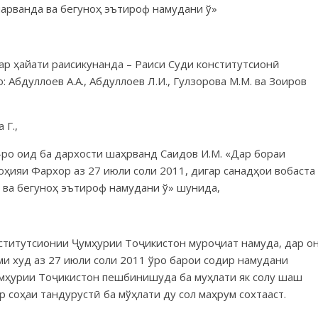
парванда ва бегуноҳ эътироф намудани ў»
р ҳайати раисикунанда – Раиси Суди конститутсионӣ
: Абдуллоев А.А., Абдуллоев Л.И., Гулзорова М.М. ва Зоиров
 Г.,
ро оид ба дархости шаҳрванд Саидов И.М. «Дар бораи
ҳияи Фархор аз 27 июли соли 2011, дигар санадҳои вобаста
а ва бегуноҳ эътироф намудани ў» шунида,
ститутсионии Ҷумҳурии Тоҷикистон муроҷиат намуда, дар о
ми худ аз 27 июли соли 2011 ўро барои содир намудани
мҳурии Тоҷикистон пешбинишуда ба муҳлати як солу шаш
р соҳаи тандурустӣ ба мўҳлати ду сол маҳрум сохтааст.