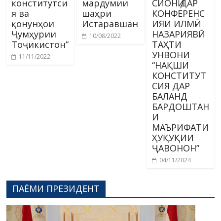
конститутси
мардумии
СИОНӢ ДАР
я ва
шаҳри
КОНФЕРЕНС
қонунҳои
Истаравшан
ИЯИ ИЛМӢ-
Ҷумҳурии
НАЗАРИЯВӢ
10/08/2022
Тоҷикистон”
ТАҲТИ
УНВОНИ
11/11/2022
“НАҚШИ
КОНСТИТУТ
СИЯ ДАР
БАЛАНД
БАРДОШТАН
И
МАЪРИФАТИ
ҲУҚУҚИИ
ҶАВОНОН”
04/11/2024
ПАЁМИ ПРЕЗИДЕНТ