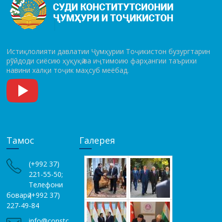
Истиқлолияти давлатии Ҷумҳурии Тоҷикистон бузургтарин
рўй­до­ди сиёсию ҳуқуқӣ ва иҷтимоию фарҳангии таърихи
навини халқи тоҷик маҳсуб меёбад.
Тамос
Галерея
(+992 37)
221-55-50;
Телефони
боварӣ (+992 37)
227-49-84
info@constc