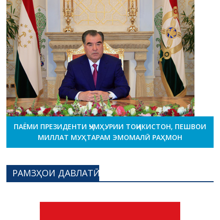
ПАЁМИ ПРЕЗИДЕНТИ ҶУМҲУРИИ ТОҶИКИСТОН, ПЕШВОИ
МИЛЛАТ МУҲТАРАМ ЭМОМАЛӢ РАҲМОН
РАМЗҲОИ ДАВЛАТӢ