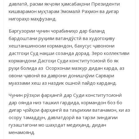
давлатӣ, расми якҷояи ҳамсабақони Президенти
кишварамон муҳтарам Эмомалӣ Раҳмон ва дигар
нигораҳо маҳфузанд.
Баргузории чунин чорабиниҳо дар баланд
бардоштани руҳияи ватандӯстӣ ва худогоҳиву
хештаншиносии кормандон, бахусус ҷавонони
дастгоҳи Суд нақши созанда дорад. Зеро коллективи
кормандони Дасгоҳи Суди конститутсионӣ бо як
руҳи болида аз Осорхонаи мазкур дидан карда, аз
овони ҷавонӣ ва даврони донишҷӯии Сарвари
муаззами хеш аз наздик ошноӣ пайдо карданд.
Чунин рӯзҳои фарҳангӣ дар Суди конститутсионӣ
дар оянда низ ташкил гардида, кормандон боз бо
дигар ҷойҳои фарҳангӣ ва таърихии ватанамон, ки аз
осору тамаддун, давлатдорӣ ва тарзи зиндагии
гузаштагони мо шаҳодат медиҳанд, дидан
менамоянд.