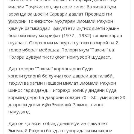
миллии Тоҷикистон, чун арзи сипос ба хизматҳои
арзанда ва шоёни Сарвари давлат Президенти
Ҷумҳурии Тоҷикистон муҳтарам Эмомалӣ Раҳмон
ҳамчун хатмкардаи факултети иқтисодиёти ҳамин
боргоҳи илму маърифат (1977 – 1982) ташкил карда
шудааст. Осорхонаи мазкур аз утоқи пазироӣ ва 2
толор иборат мебошад: Толори якум “Таҳсил” ва
Толори дуввум “Истиқлол” номгузорӣ шудааст.
Дар толори “Таҳсил” кормандони Суди
конститусионӣ бо ҳуҷҷатҳои давраи довталабӣ,
таҳсил ва хатми Пешвои миллат Эмомалӣ Раҳмон
шинос гардиданд. Нигораҳо ҷолибу дидани буда,
кормандонро ба даврони солҳои 70 – 80 -уми асри ХХ
даврони донишҷӯи Эмомалӣ Раҳмон шинос
намуданд.
Дар он ҷо акси собиқ донишҷӯи ин факултет
Эмомалӣ Раҳмон баъд аз супоридани имтиҳони