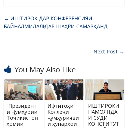
←
ИШТИРОК ДАР КОНФЕРЕНСИЯИ
БАЙНАЛМИЛАЛӢ ДАР ШАҲРИ САМАРҚАНД
Next Post
→
You May Also Like
“Президент
Ифтитоҳи
ИШТИРОКИ
и Ҷумҳурии
Коллеҷи
НАМОЯНДА
Тоҷикистон
ҷумҳурияви
И СУДИ
ҳомии
и ҳунарҳои
КОНСТИТУТ