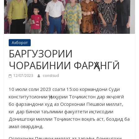
Ахборот
БАРГУЗОРИИ
ЧОРАБИНИИ ФАРҲАНГӢ
12/07/2023
constsud
10 июли соли 2023 соати 15:оо кормандони Суди
конститутсионии Ҷумҳурии Тоҷикистон дар якҷоягӣ
бо фарзандони худ аз Осорхонаи Пешвои миллат,
ки дар бинои таълимии факултети иқтисодии
Донишгоҳи миллии Тоҷикистон воқеъ аст, боздид ба
амал оварданд.
Осорхонаи Пешвои миллат аз тарафи Донишгоҳи