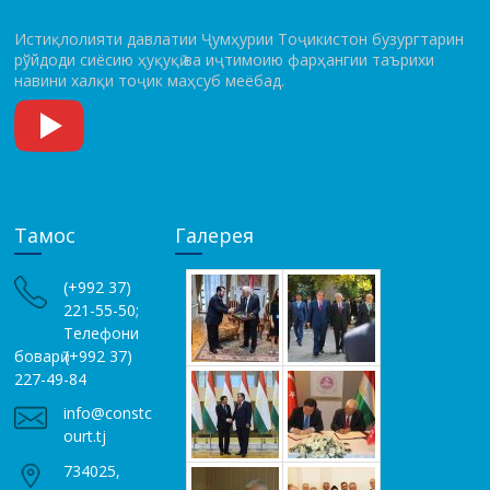
Истиқлолияти давлатии Ҷумҳурии Тоҷикистон бузургтарин
рўй­до­ди сиёсию ҳуқуқӣ ва иҷтимоию фарҳангии таърихи
навини халқи тоҷик маҳсуб меёбад.
Тамос
Галерея
(+992 37)
221-55-50;
Телефони
боварӣ (+992 37)
227-49-84
info@constc
ourt.tj
734025,