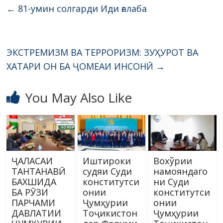
←
81-умин солгарди Иди ғалаба
ЭКСТРЕМИЗМ ВА ТЕРРОРИЗМ: ЗУҲУРОТ ВА
ХАТАРИ ОН БА ҶОМЕАИ ИНСОНӢ
→
You May Also Like
ҶАЛАСАИ
Иштироки
Вохўрии
ТАНТАНАВӢ
судяи Суди
намояндаго
БАХШИДА
конститутси
ни Суди
БА РӮЗИ
онии
конститутси
ПАРЧАМИ
Ҷумҳурии
онии
ДАВЛАТИИ
Тоҷикистон
Ҷумҳурии