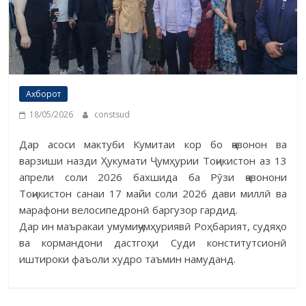
Ахборот
18/05/2026
constsud
Дар асоси мактуби Кумитаи кор бо ҷавонон ва
варзиши назди Ҳукумати Ҷумҳурии Тоҷикистон аз 13
апрели соли 2026 бахшида ба Рӯзи ҷавонони
Тоҷикистон санаи 17 майи соли 2026 дави миллӣ ва
марафони велосипедронӣ баргузор гардид.
Дар ин маъракаи умумиҷумҳуриявӣ Роҳбарият, судяҳо
ва кормандони дастгоҳи Суди конститутсионӣ
иштироки фаъоли худро таъмин намуданд.