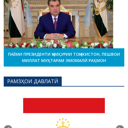
ПАЁМИ ПРЕЗИДЕНТИ ҶУМҲУРИИ ТОҶИКИСТОН, ПЕШВОИ
МИЛЛАТ МУҲТАРАМ ЭМОМАЛӢ РАҲМОН
РАМЗҲОИ ДАВЛАТӢ