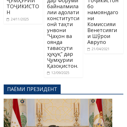
ҶУМҲУРИИ
дар Форуми
Тоҷикистон
ТОҶИКИСТО
байналмила
бо
Н
лии адолати
намояндаго
конститутси
ни
24/11/2025
онӣ таҳти
Комиссияи
унвони
Венетсияги
“Ҷаҳон ва
и Шўрои
оянда
Аврупо
тавассути
21/04/2021
ҳуқуқ” дар
Ҷумҳурии
Қазоқистон.
12/09/2025
ПАЁМИ ПРЕЗИДЕНТ