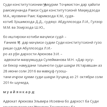
Суди конститутсионии Ҷумҳурии Тоҷикистон дар ҳайати
раиси­ку­нанда Раиси Суди конститутсионӣ Маҳмудзода
М.А., муовини Раис Каримзода К.М., судя-
котиб Ҳошимзода Д.Д., судяҳо: Абдуллозода Л.И., Гулзор
М.М. ва Зоирзода Ш.Ю.,
бо иштироки котиби маҷлиси судӣ –
Ғаниев Ҷ.Р. дар маҷлиси судии Суди конститутсионӣ гузо
риши судя Абуллозода Л.И.-
ро аз рўи дархости Арюкова Э.И. –
адвокати маҳкумшуда Сулейманова М.Н. «Дар хусу­
си бекор намудани таъиноти суди шаҳри Истаравшан аз
28 июни соли 2016 ва мавқуф гузош­
тани иҷрои ҳукми суди шаҳри Хуҷанд аз 21 октябри соли
2014» шунида,
м у а й я н к а р д:
Адвокат Арюко­ва Эльвира Исоевна бо дархост ба Суди
консти­тут­сио­нии Ҷумҳурии Тоҷи­кис­тон ба