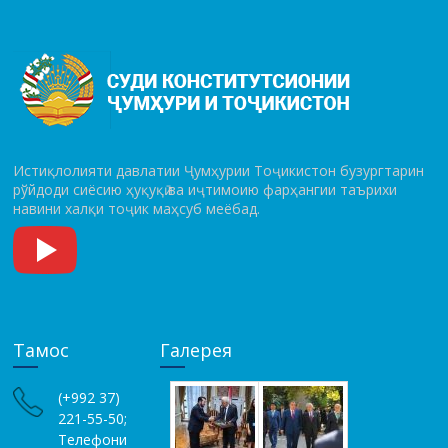
Истиқлолияти давлатии Ҷумҳурии Тоҷикистон бузургтарин
рўй­до­ди сиёсию ҳуқуқӣ ва иҷтимоию фарҳангии таърихи
навини халқи тоҷик маҳсуб меёбад.
Тамос
Галерея
(+992 37)
221-55-50;
Телефони