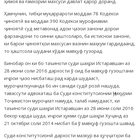
ҳимоя ва ғамхории махсуси давлат қарор доранд.
Ҳамчунин, тибқи муқаррароти моддаи 78 Кодекси
ҷиноятӣ ва моддаи 390 Кодекси мурофиавии
ҷиноятӣ суд метавонад адои ҷазои занони дорои
фарзандони то синни ҳаштсоларо, ба истиснои заноне,
ки барои ҷиноятҳои махсусан вазнин маҳкум гардидаанд,
то ҳаштсола шудани кўдак мавқуф гузорад.
Бинобар он ки бо таъиноти суди шаҳри Истаравшан аз
28 июни соли 2016 дархости ў оид ба мавқуф гузоштани
иҷрои ҷазо нисбаташ рад карда шудааст,
муроҷиаткунанда бо ин санади судӣ розӣ нашуда,
тавассути адвокаташ ба Суди кон­сти­тут­сионии Ҷумҳурии
Тоҷикистон муро­ҷиат намуда, талаб намудааст, ки
таъиноти суди шаҳри Истаравшан аз 28 ию­ни соли 2016
бекор карда шуда, иҷрои ҳукми суди шаҳри Хуҷанд аз
21 ок­т­яб­ри соли 2014 нисбат ба ў мавқуф гузошта шавад.
Суди конститутсионӣ дархости мазкур ва ҳуҷҷатҳои ба