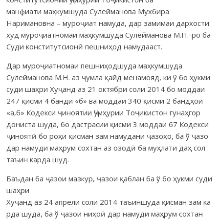
манфиати маҳкумшуда Сулейманова Мух­бира
Наримановна – муроҷиат намуда, дар замимаи дархости
худ муро­ҷиат­номаи маҳкумшуда Сулейманова М.Н.-ро ба
Суди конститут­сионӣ пешни­ҳод намудааст.
Дар муроҷиатномаи пешниҳодшуда маҳкумшуда
Сулейманова М.Н. аз ҷумла қайд менамояд, ки ў бо ҳукми
суди шаҳри Хуҷанд аз 21 октябри соли 2014 бо моддаи
247 қисми 4 банди «б» ва мод­даи 340 қисми 2 бандҳои
«а,б» Кодекси ҷиноятии Ҷумҳурии Тоҷикистон гунаҳгор
дониста шуда, бо дастрасии қисми 3 моддаи 67 Кодекси
ҷиноятӣ бо роҳи қисман зам наму­дани ҷазоҳо, ба ў ҷазо
дар намуди маҳрум сохтан аз озодӣ ба муҳлати даҳ сол
таъин карда шуд.
Баъдан ба ҷазои мазкур, ҷазои қаблан ба ў бо ҳукми суди
шаҳри
Хуҷанд аз 24 апрели соли 2014 таъиншуда қисман зам ка
рда шуда, ба ў ҷазои ниҳоӣ дар намуди маҳрум сохтан