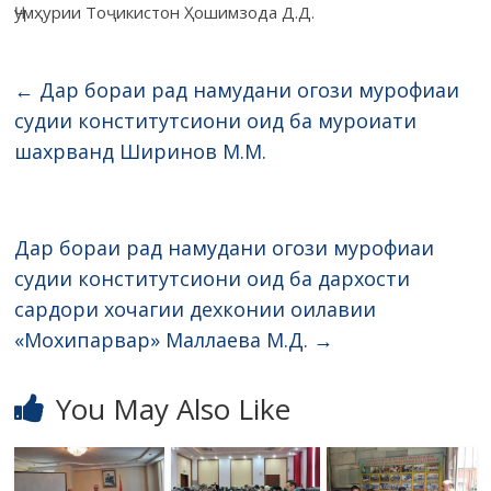
Ҷумҳурии Тоҷикистон Ҳошимзода Д.Д.
←
Дар бораи рад намудани огози мурофиаи
судии конститутсиони оид ба муроиати
шахрванд Ширинов М.М.
Дар бораи рад намудани огози мурофиаи
судии конститутсиони оид ба дархости
сардори хочагии дехконии оилавии
«Мохипарвар» Маллаева М.Д.
→
You May Also Like