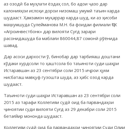
аз озодӣ ба муҳлати ёздаҳ сол, бо адои ҷазо дар
калонияҳои ислоҳи дорои низомаш умумӣ таъин карда
шудааст. Ҳамзамон муқаррар карда шуд, ки аз ҳисоби
маҳкумшуда Сулейманова М.Н. ба фоидаи филиали ҶСК
«Агроинвестбонк» дар вилоя­ти Суғд зарари
расонидашуда ба маблағи 860044,87 сомонӣ рўёнида
шавад.
Дар асоси дархости ў, бинобар дар тарбияаш доштани
кўдаки хурдсоли то ҳаштсола бо таъиноти суди шаҳри
Истаравшан аз 23 сентябри соли 2015 иҷрои ҳукм
нисбаташ мавқуф гузошта шуда, аз ҳабс озод карда
шуда­аст.
Таъиноти суди шаҳри Истаравшан аз 23 сентябри соли
2015 аз тарафи Коллегияи судӣ оид ба парвандаҳои
ҷиноятии суди ви­лояти Суғд аз 29 декабри соли 2015
бетағйир мононда шудааст.
Коллегияи судӣ оид ба парвандаҳои ҷиноятии Суди Олии