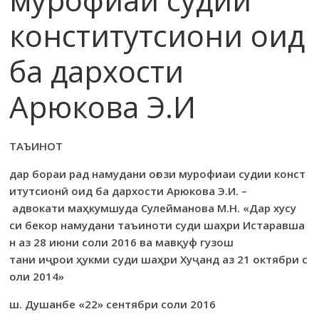
конститутсиони оид
ба дархости
Арюкова Э.И
ТАЪИНОТ
дар бораи рад намудани оғози мурофиаи судии конст
и
тут
сионӣ оид ба дархости Арюкова Э
.
И
. –
адвокати маҳкумшуда Сулейманова М
.
Н
. «
Дар хусу
си бекор намудани таъиноти суди шаҳри Истаравша
н аз
28
июни соли
2016
ва мавқуф гузош
тани иҷрои ҳукми суди шаҳри Хуҷанд аз
21
октябри с
оли
2014»
ш.
Душанбе
«22»
сентябри соли
2016