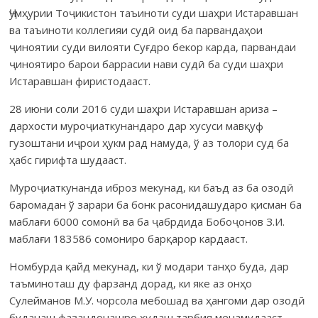
Ҷумҳурии Тоҷикистон таъиноти суди шаҳри Истаравшан
ва таъиноти коллегияи судӣ оид ба парвандаҳои
ҷиноятии суди вилояти Суғдро бекор карда, парван­даи
ҷиноя­тиро барои баррасии нави судӣ ба суди шаҳри
Истарав­шан фирис­тода­аст.
28 июни соли 2016 суди шаҳри Истаравшан ариза –
дархости муро­ҷиаткунандаро дар хусуси мавқуф
гузоштани иҷрои ҳукм рад намуда, ў аз толори суд ба
ҳабс гирифта шудааст.
Муроҷиаткунанда иброз мекунад, ки баъд аз ба озодӣ
баромадан ў зарари ба бонк расонидашударо қисман ба
маблағи 6000 сомонӣ ва ба ҷабрдида Бобоҷонов З.И.
маблағи 183586 сомониро барқарор кардааст.
Номбурда қайд мекунад, ки ў модари танҳо буда, дар
таъминоташ ду фарзанд дорад, ки яке аз онҳо
Сулейманов М.У. чорсола мебошад ва ҳангоми дар озодӣ
буданаш фазан­до­нашро худаш тарбия менамудааст.