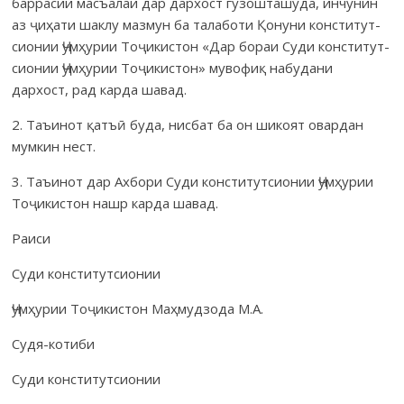
баррасии масъалаи дар дархост гузошташуда, инчунин
аз ҷиҳати шаклу мазмун ба талаботи Қонуни конститут­
сионии Ҷумҳурии Тоҷи­кис­тон «Дар бораи Суди консти­тут­
сионии Ҷумҳурии Тоҷикистон» муво­фиқ набудани
дархост, рад карда шавад.
2. Таъинот қатъӣ буда, нисбат ба он шикоят овардан
мумкин нест.
3. Таъинот дар Ахбори Суди конститутсионии Ҷумҳурии
Тоҷикистон нашр карда шавад.
Раиси
Суди конститутсионии
Ҷумҳурии Тоҷикистон Маҳмудзода М.А.
Судя-котиби
Суди консти­тутсионии