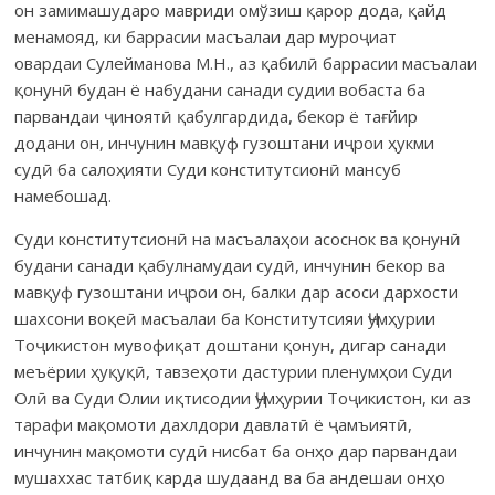
он зами­машу­даро мавриди омўзиш қарор дода, қайд
менамояд, ки баррасии масъалаи дар муроҷиат
овардаи Сулейманова М.Н., аз қабилӣ баррасии масъалаи
қонунӣ будан ё набудани санади судии вобаста ба
парвандаи ҷиноятӣ қабулгардида, бекор ё тағйир
додани он, инчунин мавқуф гузоштани иҷрои ҳукми
судӣ ба салоҳияти Суди конститутсионӣ мансуб
намебошад.
Суди конститутсионӣ на масъалаҳои асоснок ва қонунӣ
будани санади қабулнамудаи судӣ, инчунин бекор ва
мавқуф гузоштани иҷрои он, балки дар асоси дархости
шах­сони воқеӣ масъалаи ба Конститутсияи Ҷумҳурии
Тоҷи­кис­тон мувофиқат доштани қонун, дигар санади
меъёрии ҳуқуқӣ, тавзеҳоти дастурии пленум­ҳои Суди
Олӣ ва Суди Олии иқтисодии Ҷумҳурии Тоҷикистон, ки аз
тарафи мақомоти дахлдори давлатӣ ё ҷамъиятӣ,
инчунин мақомоти судӣ нисбат ба онҳо дар парвандаи
мушаххас татбиқ карда шудаанд ва ба андешаи онҳо