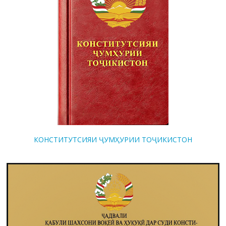
КОНСТИТУТСИЯИ ҶУМҲУРИИ ТОҶИКИСТОН