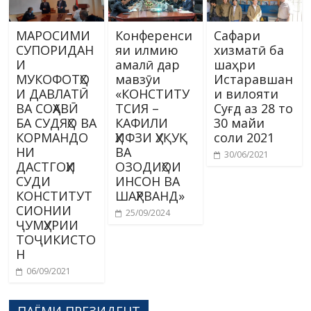
МАРОСИМИ
Конференси
Сафари
СУПОРИДАН
яи илмию
хизматӣ ба
И
амалӣ дар
шаҳри
МУКОФОТҲО
мавзӯи
Истаравшан
И ДАВЛАТӢ
«КОНСТИТУ
и вилояти
ВА СОҲАВӢ
ТСИЯ –
Суғд аз 28 то
БА СУДЯҲО ВА
КАФИЛИ
30 майи
КОРМАНДО
ҲИФЗИ ҲУҚУҚ
соли 2021
НИ
ВА
30/06/2021
ДАСТГОҲИ
ОЗОДИҲОИ
СУДИ
ИНСОН ВА
КОНСТИТУТ
ШАҲРВАНД»
СИОНИИ
25/09/2024
ҶУМҲУРИИ
ТОҶИКИСТО
Н
06/09/2021