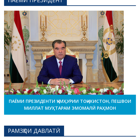
ПАЁМИ ПРЕЗИДЕНТ
ПАЁМИ ПРЕЗИДЕНТИ ҶУМҲУРИИ ТОҶИКИСТОН, ПЕШВОИ
МИЛЛАТ МУҲТАРАМ ЭМОМАЛӢ РАҲМОН
РАМЗҲОИ ДАВЛАТӢ