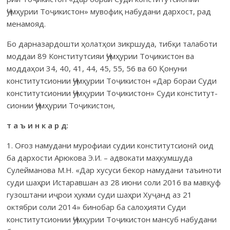
Ҷумҳурии Тоҷикис­тон» муво­фиқ набудани дархост, рад
менамояд.
Бо дарназардошти ҳолатҳои зикршуда, тибқи талаботи
моддаи 89 Конститутсияи Ҷумҳурии Тоҷикистон ва
моддаҳои 34, 40, 41, 44, 45, 55, 56 ва 60 Қонуни
конститутсионии Ҷумҳурии Тоҷикистон «Дар бораи Суди
консти­тут­сионии Ҷумҳурии Тоҷикистон» Суди консти­тут­
сио­нии Ҷумҳурии Тоҷикистон,
т а ъ и н к а р д:
1. Оғоз намудани мурофиаи судии конститутсионӣ оид
ба дархости Арюкова Э.И. – адвокати маҳкумшуда
Сулейманова М.Н. «Дар хусу­си бекор намудани таъиноти
суди шаҳри Истаравшан аз 28 июни соли 2016 ва мавқуф
гузош­тани иҷрои ҳукми суди шаҳри Хуҷанд аз 21
октябри соли 2014» бинобар ба салоҳияти Суди
конститутсионии Ҷумҳурии Тоҷикистон мансуб набу­дани