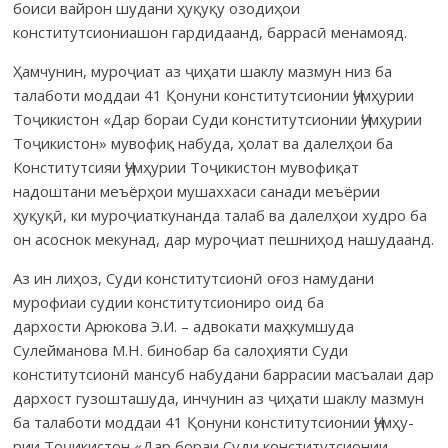
боиси вайрон шудани ҳуқуқу озодиҳои
конститутсиониашон гардидаанд, баррасӣ менамояд.
Ҳамчунин, муроҷиат аз ҷиҳати шаклу мазмун низ ба
талаботи моддаи 41 Қонуни конститутсионии Ҷумҳурии
Тоҷикистон «Дар бораи Суди кон­сти­­тут­сионии Ҷумҳурии
Тоҷикистон» мувофиқ набуда, ҳолат ва далел­ҳои ба
Конститутсияи Ҷумҳурии Тоҷи­кистон муво­фиқат
надоштани меъёрҳои мушаххаси санади меъёрии
ҳуқуқӣ, ки муроҷиаткунанда талаб ва далелҳои худро ба
он асоснок мекунад, дар муроҷиат пешниҳод нашудаанд.
Аз ин лиҳоз, Суди конститутсионӣ оғоз намудани
мурофиаи судии консти­тут­сиониро оид ба
дархости Арюкова Э.И. – адвокати маҳкумшуда
Сулейманова М.Н. бинобар ба сало­ҳияти Суди
конститутсионӣ мансуб набу­дани баррасии масъалаи дар
дархост гузошташуда, инчунин аз ҷиҳати шаклу мазмун
ба талаботи мод­даи 41 Қонуни конститутсионии Ҷумҳу­
рии Тоҷикистон «Дар бораи Суди консти­­тут­­сионии