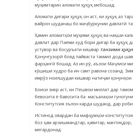
муҳимтарин аломати ҳуқуқ мебошад.
Аломати дигари ҳуқуқ он аст, ки ҳуқуқ аз та
вайрон шуданаш бо маҷбуркунии дав­латӣ т
Ҳамин аломатҳои муҳими ҳуқуқ ва нақши кал
давлат дар Паёми худ бори дигар ба ҳуқуқ 
устувор ва босуръати кишвар
танзими
ҳ
у
қ
у
Қонунгузорӣ бояд пайваста такмил дода шав
фарҳангӣ бошад. Аз ин рӯ, аъзои Маҷлиси м
кӯшиши худро ба ин самт равона созанд. Зи
имрӯз ноилшудаи киш­вар натиҷаи қонунҳои 
Боиси зикр аст, ки Пешвои миллат дар тамом
бевосита ё бавосита ба масъалаҳои гу­но­­­г
Конститутсия эъ­­­лон карда шуданд, дар ро
Истинод овардан ба мафҳумҳои конститутси
боз ҳам арзишмандтар, қавитар, ман­­тиқдор
мегардонад.