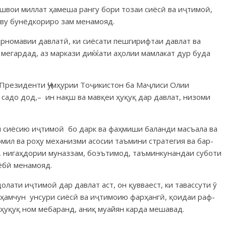
швои миллат ҳамеша рангу бори тозаи сиёсӣ ва иҷтимоӣ,
иву бунёдкориро зам менамояд.
барномавии давлатӣ, ки сиёсати пешгирифтаи давлат ва
шо мегардад, аз маркази диќќати аҳолии мамлакат дур буда
ре­зи­денти Ҷум­ҳурии Тоҷикистон ба Маҷлиси Олии
 са­до дод,– ин нақш ва мавқеи ҳуқуқ дар давлат, низоми
и сиёсию иҷтимоӣ бо дарк ва фаҳмиши баланди масъала ва
 омил ва роҳу механизми асосии таъмини стратегия ва бар­
, нигаҳдории муназзам, бо­эъ­тимод, таъминкунандаи суботи
ёбӣ менамояд.
лати иҷтимоӣ дар давлат аст, он қувваест, ки тавассути ӯ
, ҳамчун унсури сиёсӣ ва иҷтимоию фарҳангӣ, қоидаи раф­
 ҳуқуқ ном мебаранд, аниқ муайян карда мешавад.