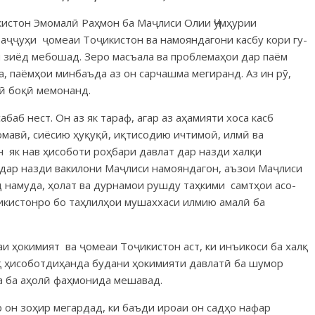
истон Эмо­малӣ Раҳмон ба Маҷлиси Олии Ҷумҳурии
ваҷҷуҳи ҷомеаи Тоҷикистон ва намоян­дагони касбу кори гу­
он зиёд мебошад. Зеро масъала ва проблемаҳои дар паём
 паёмҳои минбаъда аз он сарчашма мегиранд. Аз ин рӯ,
ӣ боқӣ мемонанд.
баб нест. Он аз як тараф, агар аз аҳамияти хоса касб
омавӣ, сиёсию ҳуқуқӣ, иқтисодию ичтимоӣ, илмӣ ва
н як нав ҳисоботи роҳбари давлат дар наз­ди халқи
дар назди ва­ки­лони Маҷлиси намоян­дагон, аъзои Маҷлиси
ад намуда, ҳолат ва дурнамои рушду таҳкими самтҳои асо­
ҷикистонро бо таҳлилҳои мушаххаси илмию амалӣ ба
 ҳокимият ва ҷомеаи То­ҷи­кистон аст, ки инъикоси ба халқ
қ ҳисоботдиҳанда будани ҳокимияти давлатӣ ба шумор
рда ба аҳолӣ фаҳмонида мешавад.
 он зоҳир мегардад, ки баъди ироаи он садҳо нафар