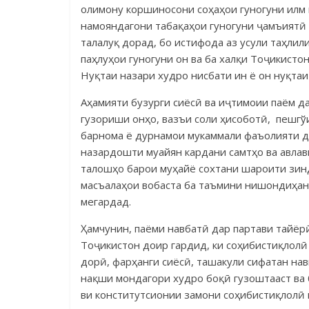
олимону коршиносони соҳаҳои гуногуни илм 
намояндагони та­ба­қаҳои гуногуни ҷамъиятӣ
талалуқ дорад, бо истифода аз усули таҳлил
паҳлуҳои гуно­гуни он ва ба халқи Тоҷикист
Нуқтаи назари худро нисбати ин ё он нуқта
Аҳамияти бузурги сиёсӣ ва иҷтимоии паём дар
гузориши онҳо, вазъи соли ҳисоботӣ, пеш­г
барнома ё дур­намои му­каммали фаъолияти д
назар­дошти муайян кардани самтҳо ва авлав
талошҳо барои муҳайё сохтани ша­роити зинд
масъ­а­лаҳои вобаста ба таъмини нишондиҳа
мегардад.
Ҳамчунин, паёми навбатӣ дар партави тайёрӣ б
То­ҷикистон до­ир гардид, ки со­ҳиб­ис­тиқ­ло
дорӣ, фар­ҳанги сиёсӣ, ташакули сифатан на
нақши мондагори худро бо­қӣ гузош­тааст ва
ви консти­тут­сионии замони ­соҳиб­истиқ­лолӣ