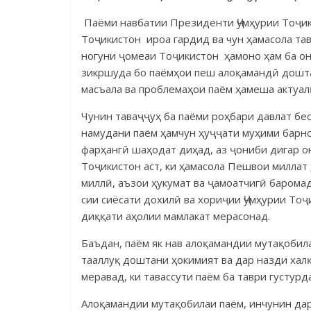
Паёми навбатии Президенти Ҷумҳурии Тоҷик
Тоҷикистон ироа гардид ва чун ҳама­сола та
но­гуни ҷо­­меаи Тоҷикистон ҳамоно ҳам ба 
зикршуда бо паёмҳои пеш алоқамандӣ дошта,
масъала ва проблемаҳои паём ҳамеша актуал
Чунин таваҷҷуҳ ба паёми роҳбари давлат беса
намудани паём ҳамчун ҳуҷҷати му­ҳими барн
фарҳангӣ ша­ҳодат диҳад, аз ҷониби дигар о
Тоҷикистон аст, ки ҳамасола Пешвои миллат 
миллӣ, аъзои ҳукумат ва ҷа­моат­чигӣ баром
сии сиёсати дохилӣ ва хориҷии Ҷумҳурии То
диққати аҳолии мамлакат мерасонад.
Баъдан, паём як нав алоқамандии мутақобилаи
тааллуқ доштани ҳокимият ва дар назди хал
мера­вад, ки тавассути паём ба таври густу
Алоқамандии мутақобилаи паём, инчунин дар