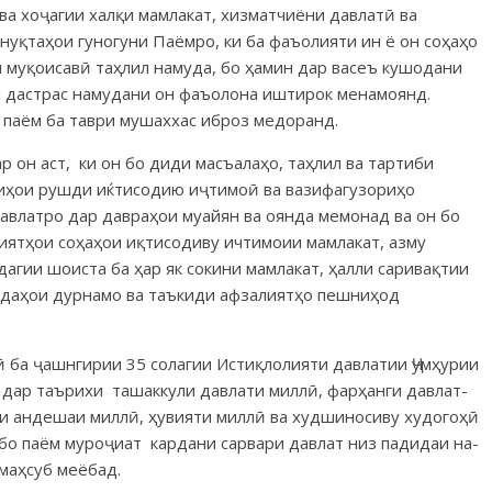
ва хоҷагии халқи мамлакат, хизматчиёни давлатӣ ва
 нуқтаҳои гуногуни Паёмро, ки ба фаъо­лияти ин ё он соҳаҳо
и муқо­исавӣ таҳлил намуда, бо ҳамин дар васеъ кушодани
он дастрас намудани он фаъолона иштирок мена­моянд.
и паём ба таври мушаххас иброз медоранд.
 он аст, ки он бо диди мас­ъалаҳо, таҳлил ва тартиби
ўиҳои рушди иќтисодию иҷти­моӣ ва вазифагузориҳо
ав­латро дар давраҳои муайян ва оянда ме­монад ва он бо
иятҳои соҳа­ҳои иқ­тисодиву ичтимоии мамлакат, азму
агии шоиста ба ҳар як сокини мамлакат, ҳалли саривақтии
ндаҳои дурнамо ва таъкиди аф­­залиятҳо пешниҳод
а ҷашнгирии 35 со­лагии Ис­тиқ­лолияти дав­­латии Ҷум­ҳурии
лӣ дар таърихи ташак­кули дав­лати миллӣ, фарҳанги дав­лат­
ви андешаи миллӣ, ҳу­вияти мил­лӣ ва худшиносиву худогоҳӣ
 бо паём муроҷиат кардани сарвари давлат низ падидаи на­
 маҳсуб меёбад.