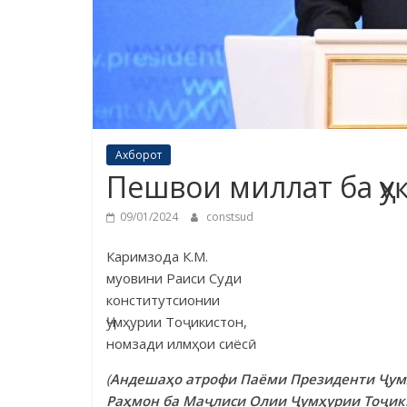
Ахборот
Пешвои миллат ба ҳу
09/01/2024
constsud
Каримзода К.М.
муовини Раиси Суди
конститутсионии
Ҷумҳурии Тоҷикистон,
номзади илмҳои сиёсӣ
(
Андешаҳо атрофи Паёми Президенти Ҷум
Раҳмон ба Маҷлиси Олии Ҷумҳурии Тоҷикис