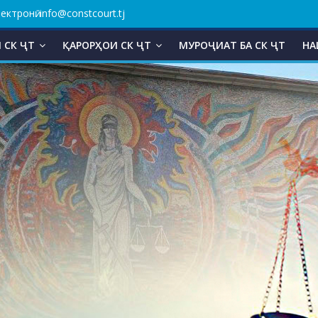
ктронӣ: info@constcourt.tj
 СК ҶТ
ҚАРОРҲОИ СК ҶТ
МУРОҶИАТ БА СК ҶТ
НА