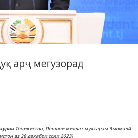
қуқ арҷ мегузорад
ҳурии Тоҷикистон, Пешвои миллат му
ҳтарам Эмомалӣ
тон аз 28 декабри соли 2023)