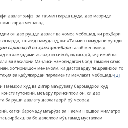
рафи давлат ҳифз ва таъ­мин карда шуда, дар мавриди
аъмин карда мешавад.
идии он дар рушди давлат ва ҷомеа мебошад, ки роҳбари
дахл карда, таъкид намуданд, ки: «Таъмин намудани рушди
қ
ии
сарива
қ
т
ӣ
ва
ҳ
ама­
ҷ
онибаро
талаб менамояд.
ад ва ҳамқадами ислоҳоти сиёсӣ, иқтисодӣ, иҷтимоӣ ва
иллӣ ва вакилони Маҷлиси намояндагон бояд тамоми саъю
мнан, хо­тирнишон менамоям, ки дастоварду пешравиҳои то
таҳия ва қабулкардаи парламенти мамлакат мебошад.»
[2]
и Паёмҳои худ ва ди­гар маърӯзаву баромадҳои худ
уни конститутсионӣ, меъёру принсипҳои он, ки дар
бита ба руши давлату давлатдорӣ рӯ меорад.
онӣ, сатҳи баромаду маърӯза ва Паёми Пешвои миллатро
, таъсирбахш ва бо далелҳои мӯътамад мустаҳкам