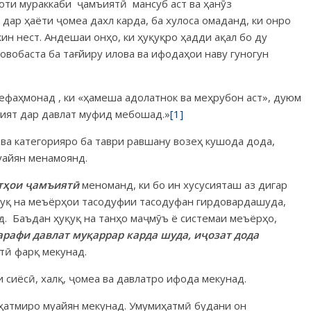
роти мураккаби ҷам­ъ­иятӣ мансуб аст ва ҳанӯз
дар ҳаёти ҷомеа дахл карда, ба хулоса омаданд, ки онро
ин нест. Андешаи онҳо, ки ҳуқуқро ҳадди ақал бо ду
вобаста ба та­ғйиру илова ва ифо­даҳои наву гуногун
ефаҳмонад , ки «ҳа­меша адолатнок ва меҳрубон аст», дуюм
арият дар давлат муфид мебошад.»
[1]
 ва категорияро ба таври равшану возеҳ кушода дода,
уайян менамоянд.
т
ҳ
ои
ҷ
амъият
ӣ
мено­манд, ки бо ин хусусияташ аз дигар
уқуқ на меъёрҳои тасодуфии тасодуфан гирдовардашуда,
. Баъдан ҳуқуқ
на танҳо маҷмӯъ ё системаи меъёрҳо,
арафи давлат му
қ
аррар карда шуда, и
ҷ
озат дода
тӣ фарқ мекунад.
и сиёсӣ, халқ, ҷомеа ва давлатро ифода мекунад.
ҳатмиро муайян мекунад. Умумиҳатмӣ будани он