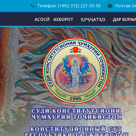
Skip
Телефон: (+992 372) 221-55-50
Почтаи эле
to
content
АСОСӢ
АХБОРОТ
ҲУҶҶАТҲО
ДАР БОРАИ