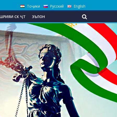
Тоҷики
Русский
English
ШРИЯИ СК ҶТ
ЭЪЛОН