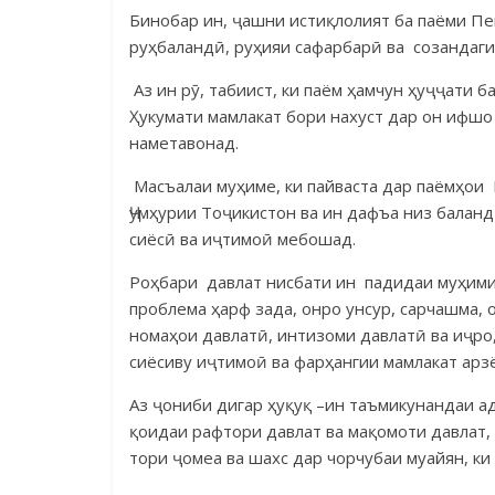
Бинобар ин, ҷашни истиқлолият ба паёми Пе
руҳбаландӣ, руҳияи сафарбарӣ ва созан­даг
Аз ин рӯ, табиист, ки паём ҳамчун ҳуҷҷати 
Ҳукумати мамлакат бори нахуст дар он иф­­­­
на­ме­та­вонад.
Масъалаи муҳиме, ки пайваста дар паёмҳои П
Ҷумҳурии Тоҷикистон ва ин дафъа низ ба­ланд
сиёсӣ ва иҷ­тимоӣ мебошад.
Роҳ­бари давлат нисбати ин падидаи муҳим
проб­лема ҳарф зада, онро унсур, сар­чашма,
но­маҳои давлатӣ, интизоми давлатӣ ва иҷро
сиёсиву иҷтимоӣ ва фарҳангии мамлакат арз
Аз ҷониби дигар ҳуқуқ –ин таъмикунандаи адо
қоидаи рафтори давлат ва мақо­моти давлат
тори ҷомеа ва шахс дар чорчубаи муайян, ки