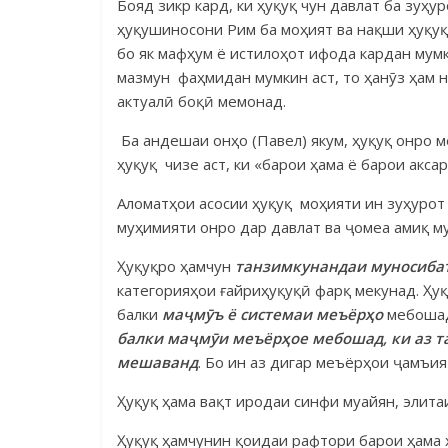
Бояд зикр кард, ки ҳуқуқ чун давлат ба зуҳу
ҳуқушиносони Рим ба моҳият ва нақши ҳуқуқ 
бо як мафҳум ё истилоҳот ифода кардан мумк
мазмун фаҳмидан мумкин аст, то ҳанӯз ҳам но
актуалӣ боқӣ мемонад.
Ба андешаи онҳо (Павел) якум, ҳуқуқ онро м
ҳуқуқ чизе аст, ки «барои ҳама ё барои акс
Аломатҳои асосии ҳуқуқ моҳияти ин зуҳурот
муҳимияти онро дар давлат ва ҷомеа амиқ м
Ҳуқуқро ҳамчун
танзимкунандаи
муносиба
категорияҳои ғайриҳуқуқӣ фарқ меку­над. Ҳ
балки
ма
ҷ
м
ӯ
ъ
ё
системаи
меъёр
ҳ
о
мебошад
балки ма
ҷ
м
ӯ
и меъёр
ҳ
ое мебошад, ки аз т
мешаванд
. Бо ин аз дигар меъёрҳои ҷамъия
Ҳуқуқ ҳама вақт иродаи синфи муайян, элита
Ҳуқуқ ҳамчунин қоидаи рафтори барои ҳама 