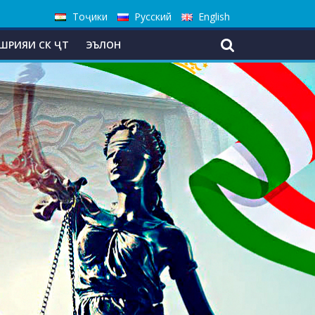
Тоҷики
Русский
English
ШРИЯИ СК ҶТ
ЭЪЛОН