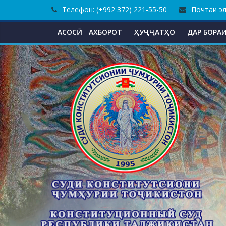
Skip
Телефон: (+992 372) 221-55-50
Почтаи эле
to
content
АСОСӢ
АХБОРОТ
ҲУҶҶАТҲО
ДАР БОРАИ