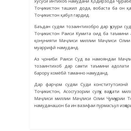
хусуси интихоб намудани Қодирзода Ҷурабе
Тоҷикистон ташкил дода, вобаста ба он қ
Тоҷикистон қабул гардид.
Баъдан судяи тозаинтихобро дар ҳузури суд
Тоҷикистон Раиси Кумита оид ба таъмини ас
қонунияти Маҷлиси миллии Маҷлиси Олии 
муаррифӣ намуданд.
Аз ҷониби Раиси Суд ва намояндаи Маҷли
тозаинтихоб дар самти таъмини адолати 
барору комёбӣ таманно намуданд.
Дар фарҷом судяи Суди конститутсионӣ
Тоҷикистон, Асосгузории сулҳу ваҳдати м
Маҷлиси миллии Маҷлиси Олии Ҷумҳурии Т
намуданашон ба ин вазифаи пурмасъул изҳор