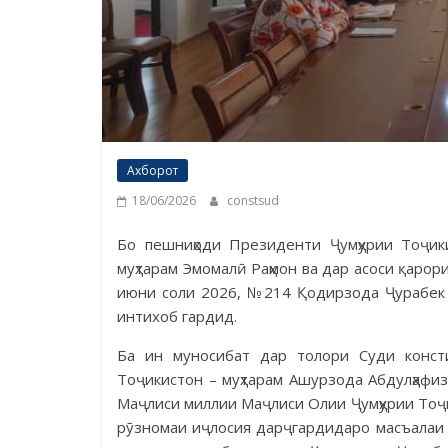
Ахборот
18/06/2026
constsud
Бо пешниҳоди Президенти Ҷумҳурии Тоҷики
муҳтарам Эмомалӣ Раҳмон ва дар асоси қаро
июни соли 2026, №214 Қодирзода Ҷурабек 
интихоб гардид.
Ба ин муносибат дар толори Суди консти
Тоҷикистон – муҳтарам Ашурзода Абдулҳафи
Маҷлиси миллии Маҷлиси Олии Ҷумҳурии Тоҷик
рӯзномаи иҷлосия дарҷгардидаро масъалаи