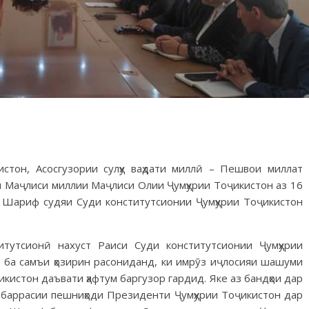
стон, Асосгузории сулҳу ваҳдати миллӣ – Пешвои миллат
ри Маҷлиси миллии Маҷлиси Олии Ҷумҳурии Тоҷикистон аз 16
Шариф судяи Суди конститутсионии Ҷумҳурии Тоҷикистон
тутсионӣ нахуст Раиси Суди конститутсионии Ҷумҳурии
з ба самъи ҳозирин расониданд, ки имрӯз иҷлосияи шашуми
истон даъвати ҳафтум баргузор гардид. Яке аз бандҳои дар
 баррасии пешниҳоди Президенти Ҷумҳурии Тоҷикистон дар