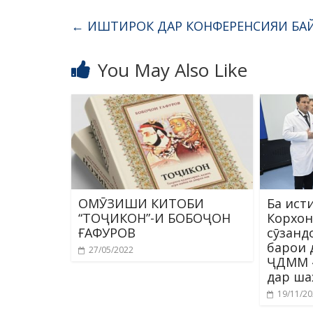
←
ИШТИРОК ДАР КОНФЕРЕНСИЯИ БА
You May Also Like
ОМӮЗИШИ КИТОБИ
Ба ист
“ТОҶИКОН”-И БОБОҶОН
Корхон
ҒАФУРОВ
сӯзанд
барои 
27/05/2022
ҶДММ 
дар ша
19/11/2