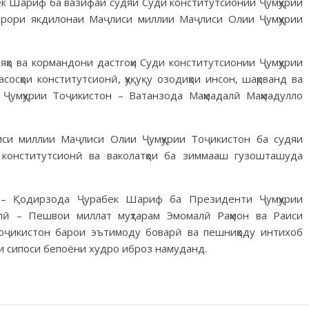
к Шариф ба вазифаи судяи Суди конститутсионии Ҷумҳурии
арори якдилонаи Маҷлиси миллии Маҷлиси Олии Ҷумҳурии
яҳо ва кормандони дастгоҳи Суди конститутсионии Ҷумҳурии
осҳои конститутсионӣ, ҳуқуқу озодиҳои инсон, шаҳрванд ва
Ҷумҳурии Тоҷикистон – Ватанзода Маҳмадалӣ Маҳмадулло
си миллии Маҷлиси Олии Ҷумҳурии Тоҷикистон ба судяи
конститутсионӣ ва ваколатҳои ба зиммааш гузошташуда
 – Қодирзода Ҷурабек Шариф ба Президенти Ҷумҳурии
иллӣ – Пешвои миллат муҳтарам Эмомалӣ Раҳмон ва Раиси
оҷикистон барои эътимоду боварӣ ва пешниҳоду интихоб
и сипоси бепоёни худро иброз намуданд.