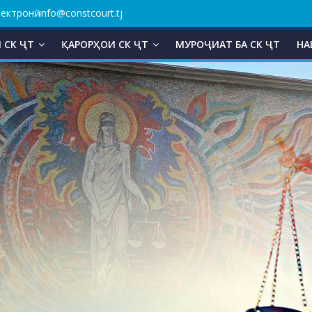
ктронӣ: info@constcourt.tj
 СК ҶТ
ҚАРОРҲОИ СК ҶТ
МУРОҶИАТ БА СК ҶТ
НА