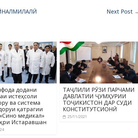
ЙНАЛМИЛАЛӢ
Next Post
ифода додани
ТАҶЛИЛИ РӮЗИ ПАРЧАМИ
аи истеҳсоли
ДАВЛАТИИ ҶУМҲУРИИ
ору ва система
ТОҶИКИСТОН ДАР СУДИ
доруи қатрагии
КОНСТИТУТСИОНӢ
«Сино медикал»
25/11/2021
ҳри Истаравшан
024